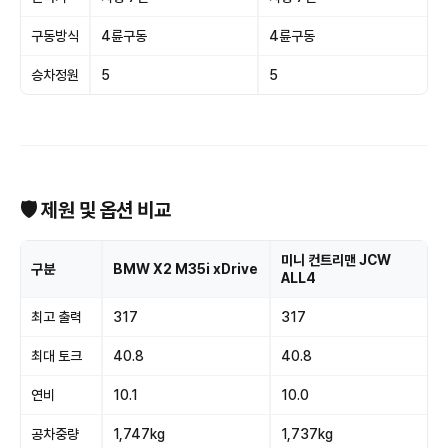
구동방식
4륜구동
4륜구동
승차정원
5
5
🛡 제원 및 옵션 비교
미니 컨트리맨 JCW
구분
BMW X2 M35i xDrive
ALL4
최고 출력
317
317
최대 토크
40.8
40.8
연비
10.1
10.0
공차중량
1,747kg
1,737kg