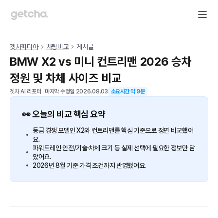
겟차피디아
차량비교
게시글
BMW X2 vs 미니 컨트리맨 2026 승차
정원 및 차체 사이즈 비교
겟차 AI 리포터
|
마지막 수정일
2026.08.03
소요시간 약
9
분
👀 오늘의 비교 핵심 요약
동급 경쟁 모델인 X2와 컨트리맨를 핵심 기준으로 정면 비교했어
요.
파워트레인·안전/기술·차체 크기 등 실제 선택에 필요한 정보만 담
았어요.
2026년 8월 기준 가격 조건까지 반영했어요.