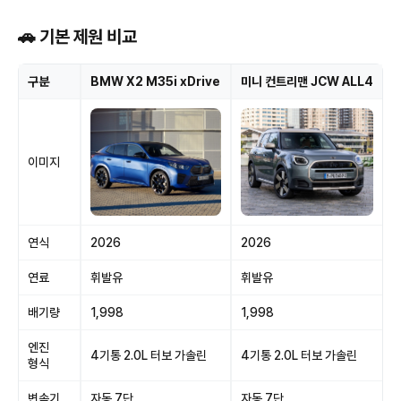
🚗 기본 제원 비교
구분
BMW X2 M35i xDrive
미니 컨트리맨 JCW ALL4
이미지
연식
2026
2026
연료
휘발유
휘발유
배기량
1,998
1,998
엔진
4기통 2.0L 터보 가솔린
4기통 2.0L 터보 가솔린
형식
변속기
자동 7단
자동 7단