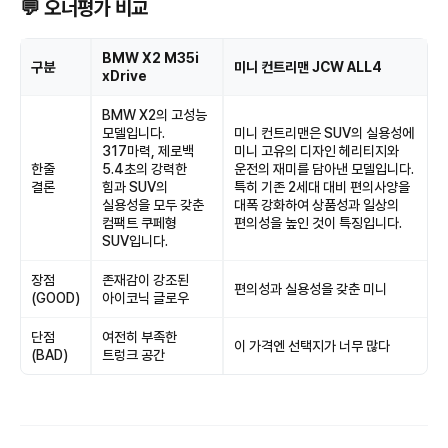
💬 오너평가 비교
BMW X2 M35i
구분
미니 컨트리맨 JCW ALL4
xDrive
BMW X2의 고성능
모델입니다.
미니 컨트리맨은 SUV의 실용성에
317마력, 제로백
미니 고유의 디자인 헤리티지와
한줄
5.4초의 강력한
운전의 재미를 담아낸 모델입니다.
결론
힘과 SUV의
특히 기존 2세대 대비 편의사양을
실용성을 모두 갖춘
대폭 강화하여 상품성과 일상의
컴팩트 쿠페형
편의성을 높인 것이 특징입니다.
SUV입니다.
장점
존재감이 강조된
편의성과 실용성을 갖춘 미니
(GOOD)
아이코닉 글로우
단점
여전히 부족한
이 가격엔 선택지가 너무 많다
(BAD)
트렁크 공간