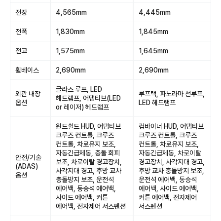
전장
4,565mm
4,445mm
전폭
1,830mm
1,845mm
전고
1,575mm
1,645mm
휠베이스
2,690mm
2,690mm
글라스 루프, LED
외관 내장
루프랙, 파노라마 선루프,
헤드램프, 어댑티브(LED
옵션
LED 헤드램프
or 레이저) 헤드램프
윈드쉴드 HUD, 어댑티브
컴바이너 HUD, 어댑티브
크루즈 컨트롤, 크루즈
크루즈 컨트롤, 크루즈
컨트롤, 차로유지 보조,
컨트롤, 차로유지 보조,
자동긴급제동, 충돌 회피
자동긴급제동, 차로이탈
안전/기술
보조, 차로이탈 경고장치,
경고장치, 사각지대 경고,
(ADAS)
사각지대 경고, 후방 교차
후방 교차 충돌방지 보조,
옵션
충돌방지 보조, 운전석
운전석 에어백, 동승석
에어백, 동승석 에어백,
에어백, 사이드 에어백,
사이드 에어백, 커튼
커튼 에어백, 전자제어
에어백, 전자제어 서스펜션
서스펜션