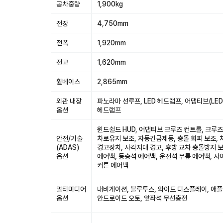
공차중량
1,900kg
전장
4,750mm
전폭
1,920mm
전고
1,620mm
휠베이스
2,865mm
외관 내장
파노라마 선루프, LED 헤드램프, 어댑티브(LED 
옵션
헤드램프
윈드쉴드 HUD, 어댑티브 크루즈 컨트롤, 크루즈
안전/기술
차로유지 보조, 자동긴급제동, 충돌 회피 보조,
(ADAS)
경고장치, 사각지대 경고, 후방 교차 충돌방지 보
옵션
에어백, 동승석 에어백, 운전석 무릎 에어백, 사
커튼 에어백
멀티미디어
내비게이션, 블루투스, 와이드 디스플레이, 애플
옵션
안드로이드 오토, 앞좌석 무선충전