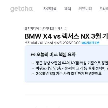
차량탐색
혜택
커뮤니티
오너
겟차피디아
차량비교
게시글
BMW X4 vs 렉서스 NX 3월 
겟차 AI 리포터
|
마지막 수정일
2026.03.09
소요시간 약
7
분
👀 오늘의 비교 핵심 요약
동급 경쟁 모델인 X4와 NX를 핵심 기준으로 정
파워트레인·안전/기술·차체 크기 등 실제 선택에 
2026년 3월 기준 가격 조건까지 반영했어요.