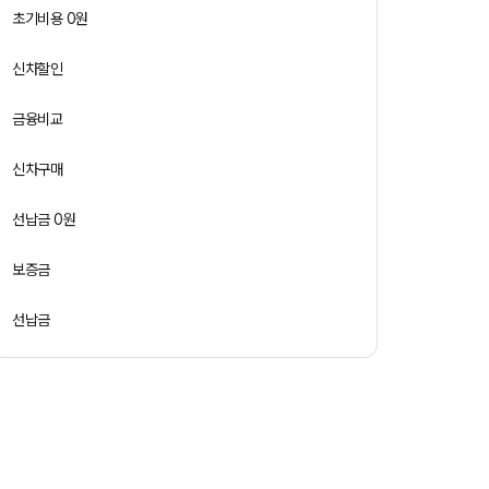
초기비용 0원
신차할인
금융비교
신차구매
선납금 0원
보증금
선납금