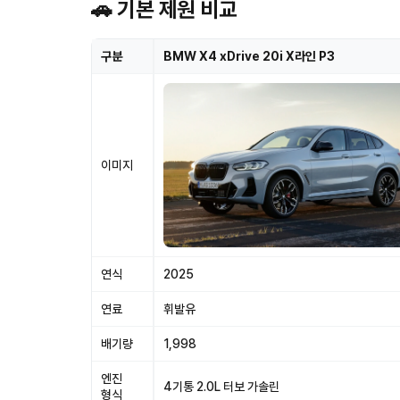
🚗 기본 제원 비교
구분
BMW X4 xDrive 20i X라인 P3
이미지
연식
2025
연료
휘발유
배기량
1,998
엔진
4기통 2.0L 터보 가솔린
형식