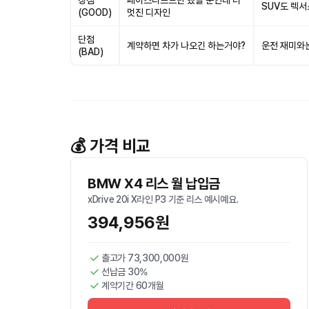
장점
페이스리프트만 했을 뿐인데 더
SUV도 렉
(GOOD)
멋진 디자인
단점
계약하면 차가 나오긴 하는거야?
운전 재미와
(BAD)
💰 가격 비교
BMW X4 리스 월 납입금
xDrive 20i X라인 P3 기준 리스 예시예요.
394,956원
출고가 73,300,000원
선납금 30%
계약기간 60개월