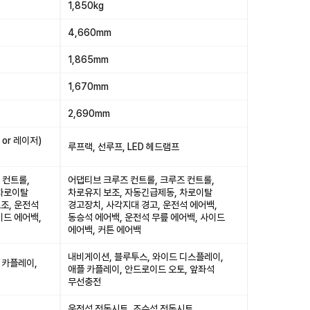
1,850kg
4,660mm
1,865mm
1,670mm
2,690mm
or 레이저)
루프랙, 선루프, LED 헤드램프
 컨트롤,
어댑티브 크루즈 컨트롤, 크루즈 컨트롤,
 차로이탈
차로유지 보조, 자동긴급제동, 차로이탈
조, 운전석
경고장치, 사각지대 경고, 운전석 에어백,
이드 에어백,
동승석 에어백, 운전석 무릎 에어백, 사이드
에어백, 커튼 에어백
내비게이션, 블루투스, 와이드 디스플레이,
 카플레이,
애플 카플레이, 안드로이드 오토, 앞좌석
무선충전
운전석 전동시트, 조수석 전동시트,