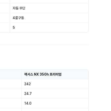
자동 무단
4륜구동
5
렉서스 NX 350h 프리미엄
242
24.7
14.0