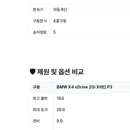
변속기
자동 8단
구동방식
4륜구동
승차정원
5
🛡 제원 및 옵션 비교
구분
BMW X4 xDrive 20i X라인 P3
최고 출력
184
최대 토크
29.6
연비
9.9