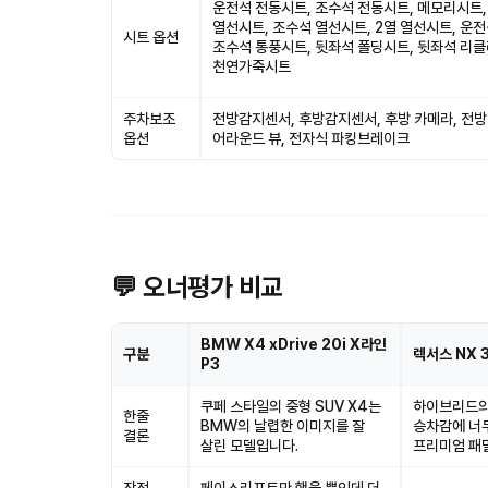
운전석 전동시트, 조수석 전동시트, 메모리시트,
열선시트, 조수석 열선시트, 2열 열선시트, 운전
시트 옵션
조수석 통풍시트, 뒷좌석 폴딩시트, 뒷좌석 리클
천연가죽시트
주차보조
전방감지센서, 후방감지센서, 후방 카메라, 전방
옵션
어라운드 뷰, 전자식 파킹브레이크
💬 오너평가 비교
BMW X4 xDrive 20i X라인
구분
렉서스 NX 
P3
쿠페 스타일의 중형 SUV X4는
하이브리드의
한줄
BMW의 날렵한 이미지를 잘
승차감에 너
결론
살린 모델입니다.
프리미엄 패밀