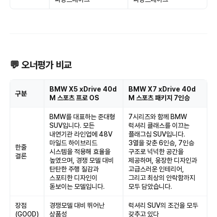
💬 오너평가 비교
BMW X5 xDrive 40d
BMW X7 xDrive 40d
구분
M 스포츠 프로 OS
M 스포츠 패키지 7인승
BMW를 대표하는 준대형
7시리즈와 함께 BMW
SUV입니다. 모든
럭셔리 클래스를 이끄는
내연기관 라인업에 48V
플래그십 SUV입니다.
마일드 하이브리드
3열을 갖춘 6인승, 7인승
한줄
시스템을 적용해 효율을
구조로 넉넉한 공간을
결론
높였으며, 경쟁 모델 대비
제공하며, 웅장한 디자인과
탄탄한 주행 질감과
고급스러운 인테리어,
스포티한 디자인이
그리고 최상의 안락함까지
돋보이는 모델입니다.
모두 담았습니다.
장점
경쟁모델 대비 뛰어난
럭셔리 SUV의 조건을 모두
(GOOD)
상품성
갖추고 있다