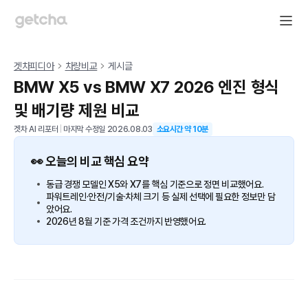
겟차피디아
차량비교
게시글
BMW X5 vs BMW X7 2026 엔진 형식
및 배기량 제원 비교
겟차 AI 리포터
|
마지막 수정일
2026.08.03
소요시간 약
10
분
👀 오늘의 비교 핵심 요약
동급 경쟁 모델인 X5와 X7를 핵심 기준으로 정면 비교했어요.
파워트레인·안전/기술·차체 크기 등 실제 선택에 필요한 정보만 담
았어요.
2026년 8월 기준 가격 조건까지 반영했어요.