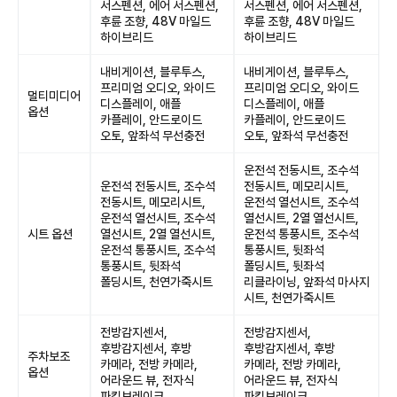
서스펜션, 에어 서스펜션,
서스펜션, 에어 서스펜션,
후륜 조향, 48V 마일드
후륜 조향, 48V 마일드
하이브리드
하이브리드
내비게이션, 블루투스,
내비게이션, 블루투스,
프리미엄 오디오, 와이드
프리미엄 오디오, 와이드
멀티미디어
디스플레이, 애플
디스플레이, 애플
옵션
카플레이, 안드로이드
카플레이, 안드로이드
오토, 앞좌석 무선충전
오토, 앞좌석 무선충전
운전석 전동시트, 조수석
운전석 전동시트, 조수석
전동시트, 메모리시트,
전동시트, 메모리시트,
운전석 열선시트, 조수석
운전석 열선시트, 조수석
열선시트, 2열 열선시트,
시트 옵션
열선시트, 2열 열선시트,
운전석 통풍시트, 조수석
운전석 통풍시트, 조수석
통풍시트, 뒷좌석
통풍시트, 뒷좌석
폴딩시트, 뒷좌석
폴딩시트, 천연가죽시트
리클라이닝, 앞좌석 마사지
시트, 천연가죽시트
전방감지센서,
전방감지센서,
후방감지센서, 후방
후방감지센서, 후방
주차보조
카메라, 전방 카메라,
카메라, 전방 카메라,
옵션
어라운드 뷰, 전자식
어라운드 뷰, 전자식
파킹브레이크
파킹브레이크