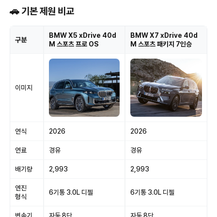
🚗 기본 제원 비교
BMW X5 xDrive 40d
BMW X7 xDrive 40d
구분
M 스포츠 프로 OS
M 스포츠 패키지 7인승
이미지
연식
2026
2026
연료
경유
경유
배기량
2,993
2,993
엔진
6기통 3.0L 디젤
6기통 3.0L 디젤
형식
변속기
자동 8단
자동 8단