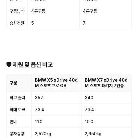
구동방식
4륜구동
4륜구동
승차정원
5
7
🛡 제원 및 옵션 비교
BMW X5 xDrive 40d
BMW X7 xDrive 40d
구분
M 스포츠 프로 OS
M 스포츠 패키지 7인승
최고 출력
352
340
최대 토크
73.4
73.4
연비
11.0
10.0
공차중량
2,520kg
2,650kg