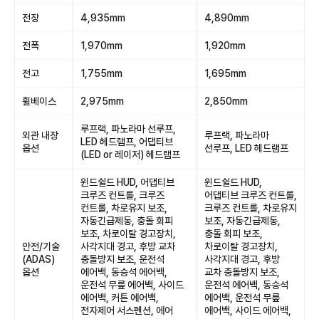
전장
4,935mm
4,890mm
전폭
1,970mm
1,920mm
전고
1,755mm
1,695mm
휠베이스
2,975mm
2,850mm
루프랙, 파노라마 선루프,
외관 내장
루프랙, 파노라마
LED 헤드램프, 어댑티브
옵션
선루프, LED 헤드램프
(LED or 레이저) 헤드램프
윈드쉴드 HUD, 어댑티브
윈드쉴드 HUD,
크루즈 컨트롤, 크루즈
어댑티브 크루즈 컨트롤,
컨트롤, 차로유지 보조,
크루즈 컨트롤, 차로유지
자동긴급제동, 충돌 회피
보조, 자동긴급제동,
보조, 차로이탈 경고장치,
충돌 회피 보조,
안전/기술
사각지대 경고, 후방 교차
차로이탈 경고장치,
(ADAS)
충돌방지 보조, 운전석
사각지대 경고, 후방
옵션
에어백, 동승석 에어백,
교차 충돌방지 보조,
운전석 무릎 에어백, 사이드
운전석 에어백, 동승석
에어백, 커튼 에어백,
에어백, 운전석 무릎
전자제어 서스펜션, 에어
에어백, 사이드 에어백,