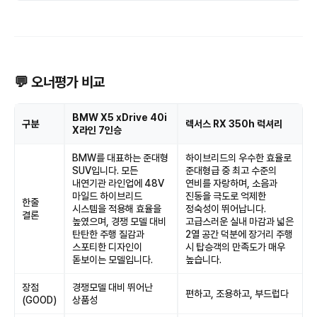
💬 오너평가 비교
BMW X5 xDrive 40i
구분
렉서스 RX 350h 럭셔리
X라인 7인승
BMW를 대표하는 준대형
하이브리드의 우수한 효율로
SUV입니다. 모든
준대형급 중 최고 수준의
내연기관 라인업에 48V
연비를 자랑하며, 소음과
마일드 하이브리드
진동을 극도로 억제한
한줄
시스템을 적용해 효율을
정숙성이 뛰어납니다.
결론
높였으며, 경쟁 모델 대비
고급스러운 실내 마감과 넓은
탄탄한 주행 질감과
2열 공간 덕분에 장거리 주행
스포티한 디자인이
시 탑승객의 만족도가 매우
돋보이는 모델입니다.
높습니다.
장점
경쟁모델 대비 뛰어난
편하고, 조용하고, 부드럽다
(GOOD)
상품성