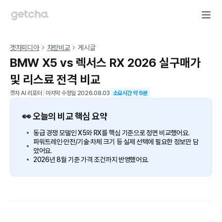
겟차피디아
차량비교
게시글
BMW X5 vs 렉서스 RX 2026 실구매가
및 리스료 전격 비교
겟차 AI 리포터
|
마지막 수정일
2026.08.03
소요시간 약
9
분
👀 오늘의 비교 핵심 요약
동급 경쟁 모델인 X5와 RX를 핵심 기준으로 정면 비교했어요.
파워트레인·안전/기술·차체 크기 등 실제 선택에 필요한 정보만 담
았어요.
2026년 8월 기준 가격 조건까지 반영했어요.