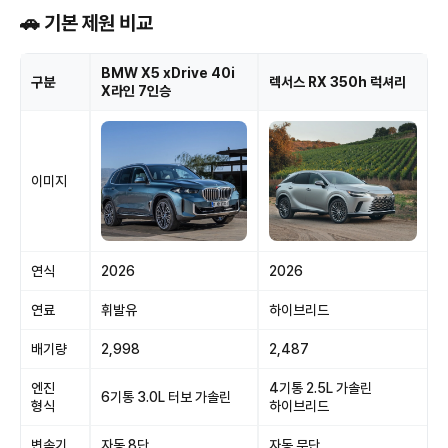
🚗 기본 제원 비교
BMW X5 xDrive 40i
구분
렉서스 RX 350h 럭셔리
X라인 7인승
이미지
연식
2026
2026
연료
휘발유
하이브리드
배기량
2,998
2,487
엔진
4기통 2.5L 가솔린
6기통 3.0L 터보 가솔린
형식
하이브리드
변속기
자동 8단
자동 무단