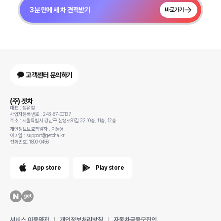
3분 만에 새 차 견적받기
바로가기
고객센터 문의하기
(주) 겟차
대표 : 정유철
사업자등록번호 : 243-87-00137
주소 : 서울특별시 강남구 삼성로91길 32 10층, 11층, 12층
개인정보보호책임자 : 이동용
이메일 : support@getcha.kr
전화번호: 1800-0456
App store
Play store
서비스 이용약관
개인정보처리방침
자동차금융모집인