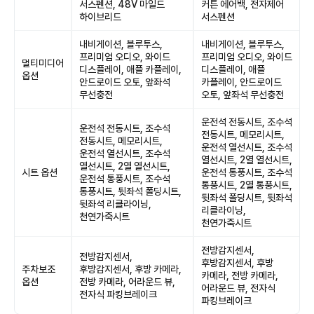
서스펜션, 48V 마일드
커튼 에어백, 전자제어
하이브리드
서스펜션
내비게이션, 블루투스,
내비게이션, 블루투스,
프리미엄 오디오, 와이드
프리미엄 오디오, 와이드
멀티미디어
디스플레이, 애플 카플레이,
디스플레이, 애플
옵션
안드로이드 오토, 앞좌석
카플레이, 안드로이드
무선충전
오토, 앞좌석 무선충전
운전석 전동시트, 조수석
운전석 전동시트, 조수석
전동시트, 메모리시트,
전동시트, 메모리시트,
운전석 열선시트, 조수석
운전석 열선시트, 조수석
열선시트, 2열 열선시트,
열선시트, 2열 열선시트,
시트 옵션
운전석 통풍시트, 조수석
운전석 통풍시트, 조수석
통풍시트, 2열 통풍시트,
통풍시트, 뒷좌석 폴딩시트,
뒷좌석 폴딩시트, 뒷좌석
뒷좌석 리클라이닝,
리클라이닝,
천연가죽시트
천연가죽시트
전방감지센서,
전방감지센서,
후방감지센서, 후방
주차보조
후방감지센서, 후방 카메라,
카메라, 전방 카메라,
옵션
전방 카메라, 어라운드 뷰,
어라운드 뷰, 전자식
전자식 파킹브레이크
파킹브레이크