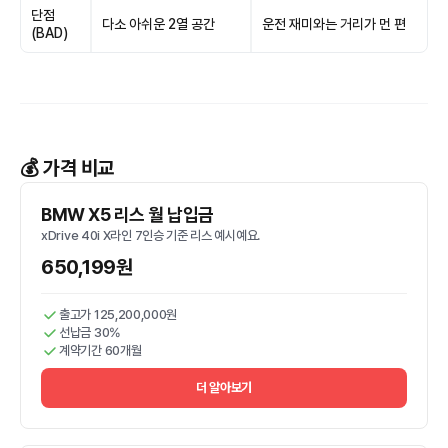
단점
다소 아쉬운 2열 공간
운전 재미와는 거리가 먼 편
(BAD)
💰 가격 비교
BMW X5 리스 월 납입금
xDrive 40i X라인 7인승 기준 리스 예시예요.
650,199원
출고가 125,200,000원
선납금 30%
계약기간 60개월
더 알아보기