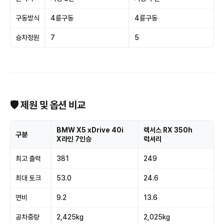
구동방식
4륜구동
4륜구동
승차정원
7
5
🛡 제원 및 옵션 비교
BMW X5 xDrive 40i
렉서스 RX 350h
구분
X라인 7인승
럭셔리
최고 출력
381
249
최대 토크
53.0
24.6
연비
9.2
13.6
공차중량
2,425kg
2,025kg