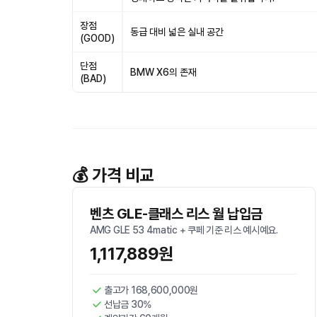
장점
동급 대비 넓은 실내 공간
(GOOD)
단점
BMW X6의 존재
(BAD)
💰 가격 비교
벤츠 GLE-클래스 리스 월 납입금
AMG GLE 53 4matic + 쿠페 기준 리스 예시예요.
1,117,889원
출고가 168,600,000원
선납금 30%