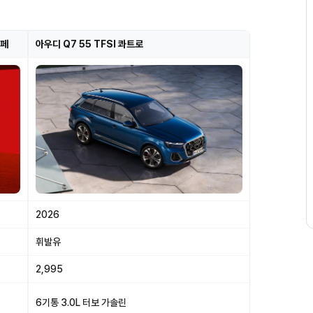
쿠페
아우디 Q7 55 TFSI 콰트로
2026
휘발유
2,995
6기통 3.0L 터보 가솔린