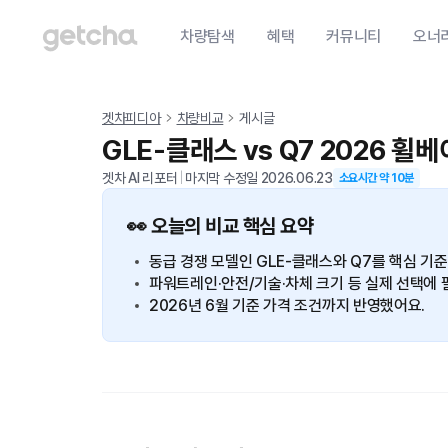
차량탐색
혜택
커뮤니티
오너
겟차피디아
차량비교
게시글
GLE-클래스 vs Q7 2026 휠
겟차 AI 리포터
|
마지막 수정일
2026.06.23
소요시간 약
10
분
👀 오늘의 비교 핵심 요약
동급 경쟁 모델인 GLE-클래스와 Q7를 핵심 기
파워트레인·안전/기술·차체 크기 등 실제 선택에 
2026년 6월 기준 가격 조건까지 반영했어요.