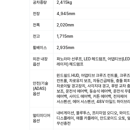
공차중량
2,415kg
전장
4,945mm
전폭
2,020mm
전고
1,715mm
휠베이스
2,935mm
외관 내장
파노라마 선루프, LED 헤드램프, 어댑티브(LED 
옵션
레이저) 헤드램프
윈드쉴드 HUD, 어댑티브 크루즈 컨트롤, 크루즈
컨트롤, 차로유지 보조, 자동긴급제동, 충돌 회피
안전/기술
차로이탈 경고장치, 사각지대 경고, 후방 교차 
(ADAS)
보조, 운전석 에어백, 동승석 에어백, 운전석 무
옵션
에어백, 사이드 에어백, 커튼 에어백, 전자제어
서스펜션, 에어 서스펜션, 48V 마일드 하이브
내비게이션, 블루투스, 프리미엄 오디오, 와이드
멀티미디어
디스플레이, 애플 카플레이, 안드로이드 오토, 
옵션
무선충전