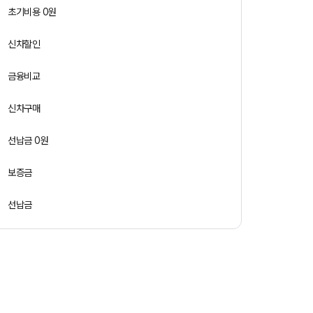
초기비용 0원
신차할인
금융비교
신차구매
선납금 0원
보증금
선납금