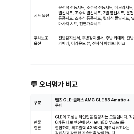
운전석 전동시트, 조수석 전동시트, 메모리시트,
열선시트, 조수석 열선시트, 2열 열선시트, 운
시트 옵션
통풍시트, 조수석 통풍시트, 뒷좌석 폴딩시트, 
마사지 시트, 천연가죽시트
주차보조
전방감지센서, 후방감지센서, 후방 카메라, 전방
옵션
카메라, 어라운드 뷰, 전자식 파킹브레이크
💬 오너평가 비교
벤츠 GLE-클래스 AMG GLE 53 4matic +
구분
쿠페
GLE의 고성능 라인업을 담당하는 모델입니다. 직
한줄
6기통 터보 엔진에 전기 모터(EQ 부스트)를
결론
결합하여, 최고출력 435마력, 제로백 5초라는
경쾌하고 강력한 가속력을 발휘합니다.