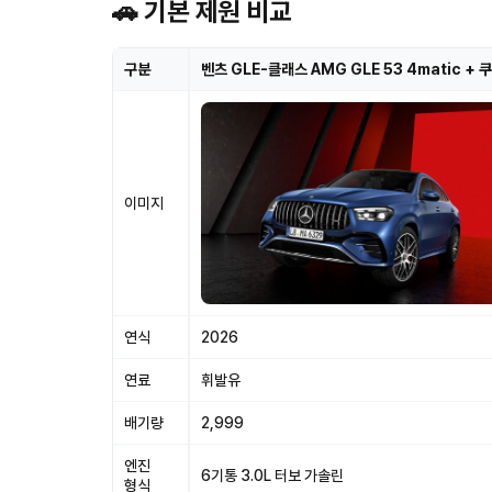
🚗 기본 제원 비교
구분
벤츠 GLE-클래스 AMG GLE 53 4matic + 
이미지
연식
2026
연료
휘발유
배기량
2,999
엔진
6기통 3.0L 터보 가솔린
형식