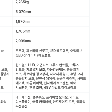
2,285kg
5,070mm
1,970mm
1,705mm
2,999mm
or
루프랙, 파노라마 선루프, LED 헤드램프, 어댑티브
(LED or 레이저) 헤드램프
윈드쉴드 HUD, 어댑티브 크루즈 컨트롤, 크루즈
 보조,
컨트롤, 차로유지 보조, 자동긴급제동, 충돌 회피
충돌방지
보조, 차로이탈 경고장치, 사각지대 경고, 후방 교차
릎
충돌방지 보조, 운전석 에어백, 동승석 에어백, 사이드
에어백, 커튼 에어백, 전자제어 서스펜션, 에어
리드
서스펜션, 후륜 조향, 48V 마일드 하이브리드
내비게이션, 블루투스, 프리미엄 오디오, 와이드
앞좌석
디스플레이, 애플 카플레이, 안드로이드 오토, 앞좌석
무선충전