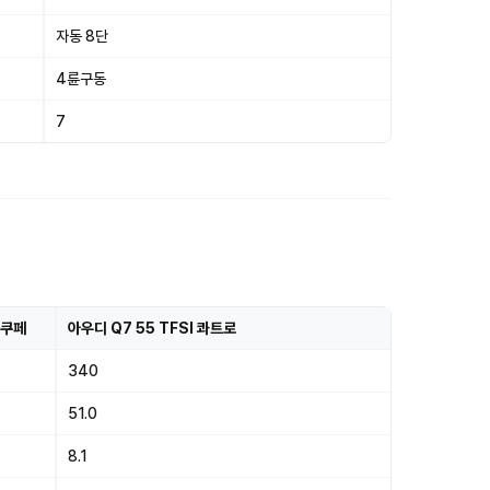
자동 8단
4륜구동
7
 쿠페
아우디 Q7 55 TFSI 콰트로
340
51.0
8.1