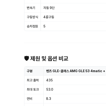
변속기
자동 9단
구동방식
4륜구동
승차정원
5
🛡 제원 및 옵션 비교
구분
벤츠 GLE-클래스 AMG GLE 53 4matic +
최고 출력
435
최대 토크
53.0
연비
8.3