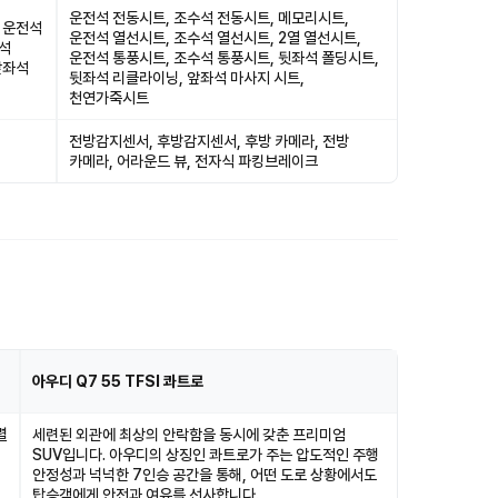
운전석 전동시트, 조수석 전동시트, 메모리시트,
 운전석
운전석 열선시트, 조수석 열선시트, 2열 열선시트,
전석
운전석 통풍시트, 조수석 통풍시트, 뒷좌석 폴딩시트,
앞좌석
뒷좌석 리클라이닝, 앞좌석 마사지 시트,
천연가죽시트
전방감지센서, 후방감지센서, 후방 카메라, 전방
카메라, 어라운드 뷰, 전자식 파킹브레이크
아우디 Q7 55 TFSI 콰트로
렬
세련된 외관에 최상의 안락함을 동시에 갖춘 프리미엄
SUV입니다. 아우디의 상징인 콰트로가 주는 압도적인 주행
안정성과 넉넉한 7인승 공간을 통해, 어떤 도로 상황에서도
탑승객에게 안전과 여유를 선사합니다.