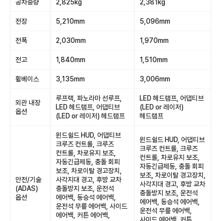
공차중량
2,825kg
2,381kg
전장
5,210mm
5,096mm
전폭
2,030mm
1,970mm
전고
1,840mm
1,510mm
휠베이스
3,135mm
3,006mm
루프랙, 파노라마 선루프,
LED 헤드램프, 어댑티브
외관 내장
LED 헤드램프, 어댑티브
(LED or 레이저)
옵션
(LED or 레이저) 헤드램프
헤드램프
윈드쉴드 HUD, 어댑티브
윈드쉴드 HUD, 어댑티브
크루즈 컨트롤, 크루즈
크루즈 컨트롤, 크루즈
컨트롤, 차로유지 보조,
컨트롤, 차로유지 보조,
자동긴급제동, 충돌 회피
자동긴급제동, 충돌 회피
보조, 차로이탈 경고장치,
보조, 차로이탈 경고장치,
안전/기술
사각지대 경고, 후방 교차
사각지대 경고, 후방 교차
(ADAS)
충돌방지 보조, 운전석
충돌방지 보조, 운전석
옵션
에어백, 동승석 에어백,
에어백, 동승석 에어백,
운전석 무릎 에어백, 사이드
운전석 무릎 에어백,
에어백, 커튼 에어백,
사이드 에어백, 커튼