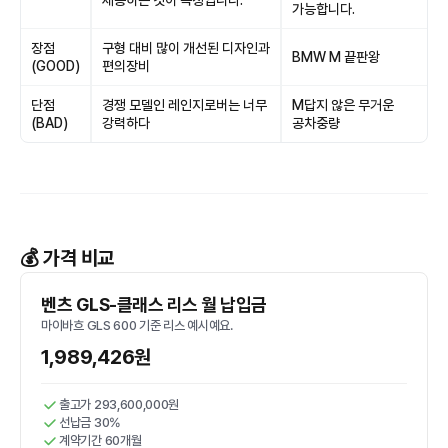
제공하는 것이 특징입니다.
가능합니다.
장점
구형 대비 많이 개선된 디자인과
BMW M 끝판왕
(GOOD)
편의장비
단점
경쟁 모델인 레인지로버는 너무
M답지 않은 무거운
(BAD)
강력하다
공차중량
💰 가격 비교
벤츠 GLS-클래스 리스 월 납입금
마이바흐 GLS 600 기준 리스 예시예요.
1,989,426원
출고가 293,600,000원
선납금 30%
계약기간 60개월