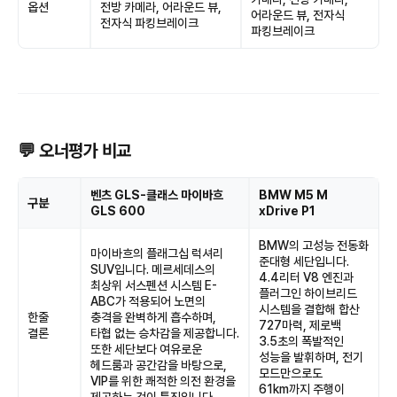
옵션
전방 카메라, 어라운드 뷰,
어라운드 뷰, 전자식
전자식 파킹브레이크
파킹브레이크
💬 오너평가 비교
벤츠 GLS-클래스 마이바흐
BMW M5 M
구분
GLS 600
xDrive P1
BMW의 고성능 전동화
마이바흐의 플래그십 럭셔리
준대형 세단입니다.
SUV입니다. 메르세데스의
4.4리터 V8 엔진과
최상위 서스펜션 시스템 E-
플러그인 하이브리드
ABC가 적용되어 노면의
시스템을 결합해 합산
한줄
충격을 완벽하게 흡수하며,
727마력, 제로백
결론
타협 없는 승차감을 제공합니다.
3.5초의 폭발적인
또한 세단보다 여유로운
성능을 발휘하며, 전기
헤드룸과 공간감을 바탕으로,
모드만으로도
VIP를 위한 쾌적한 의전 환경을
61km까지 주행이