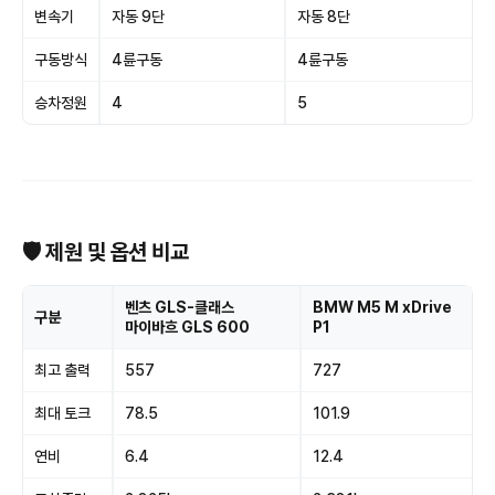
변속기
자동 9단
자동 8단
구동방식
4륜구동
4륜구동
승차정원
4
5
🛡 제원 및 옵션 비교
벤츠 GLS-클래스
BMW M5 M xDrive
구분
마이바흐 GLS 600
P1
최고 출력
557
727
최대 토크
78.5
101.9
연비
6.4
12.4