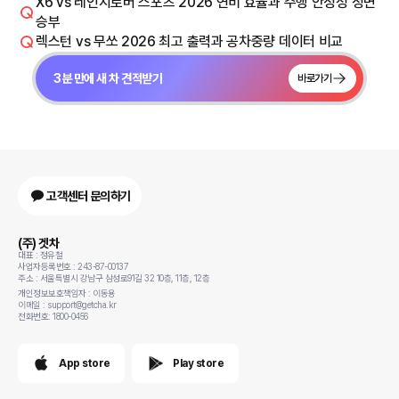
X6 vs 레인지로버 스포츠 2026 연비 효율과 주행 안정성 정면
승부
렉스턴 vs 무쏘 2026 최고 출력과 공차중량 데이터 비교
3분 만에 새 차 견적받기
바로가기
고객센터 문의하기
(주) 겟차
대표 : 정유철
사업자등록번호 : 243-87-00137
주소 : 서울특별시 강남구 삼성로91길 32 10층, 11층, 12층
개인정보보호책임자 : 이동용
이메일 : support@getcha.kr
전화번호: 1800-0456
App store
Play store