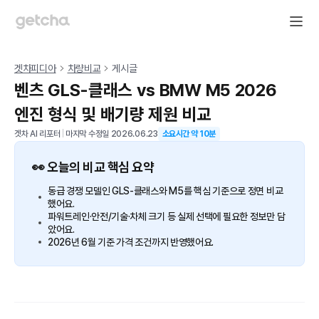
겟차피디아
차량비교
게시글
벤츠 GLS-클래스 vs BMW M5 2026
엔진 형식 및 배기량 제원 비교
겟차 AI 리포터
|
마지막 수정일
2026.06.23
소요시간 약
10
분
👀 오늘의 비교 핵심 요약
동급 경쟁 모델인 GLS-클래스와 M5를 핵심 기준으로 정면 비교
했어요.
파워트레인·안전/기술·차체 크기 등 실제 선택에 필요한 정보만 담
았어요.
2026년 6월 기준 가격 조건까지 반영했어요.