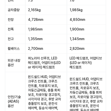
연비
7.3
7.6
공차중량
2,165kg
1,985kg
전장
4,728mm
4,850mm
전폭
1,985mm
1,900mm
전고
1,355mm
1,345mm
휠베이스
2,700mm
2,820mm
파노라마 선루프, LED
LED 헤드램프, 어댑티브
외관 내장
헤드램프, 어댑티브(LED
(LED or 레이저)
옵션
or 레이저) 헤드램프
헤드램프
윈드쉴드 HUD, 어댑티브
윈드쉴드 HUD, 어댑티브
크루즈 컨트롤, 크루즈
크루즈 컨트롤, 크루즈
컨트롤, 차로유지 보조,
컨트롤, 차로유지 보조,
자동긴급제동, 충돌 회피
자동긴급제동, 충돌 회피
보조, 차로이탈 경고장치,
안전/기술
보조, 차로이탈 경고장치,
사각지대 경고, 후방 교차
(ADAS)
사각지대 경고, 후방 교차
충돌방지 보조, 운전석
옵션
충돌방지 보조, 운전석
에어백, 동승석 에어백,
에어백, 동승석 에어백,