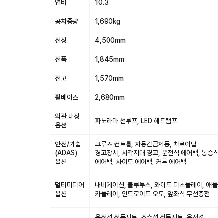
연비
10.3
공차중량
1,690kg
전장
4,500mm
전폭
1,845mm
전고
1,570mm
휠베이스
2,680mm
외관 내장
파노라마 선루프, LED 헤드램프
옵션
안전/기술
크루즈 컨트롤, 자동긴급제동, 차로이탈
(ADAS)
경고장치, 사각지대 경고, 운전석 에어백, 동승
옵션
에어백, 사이드 에어백, 커튼 에어백
멀티미디어
내비게이션, 블루투스, 와이드 디스플레이, 애플
옵션
카플레이, 안드로이드 오토, 앞좌석 무선충전
운전석 전동시트, 조수석 전동시트, 운전석