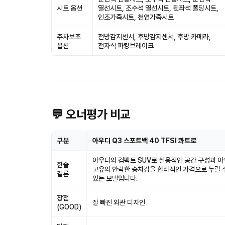
시트 옵션
열선시트, 조수석 열선시트, 뒷좌석 폴딩시트,
인조가죽시트, 천연가죽시트
주차보조
전방감지센서, 후방감지센서, 후방 카메라,
옵션
전자식 파킹브레이크
💬 오너평가 비교
구분
아우디 Q3 스포트백 40 TFSI 콰트로
아우디의 컴팩트 SUV로 실용적인 공간 구성과 
한줄
고유의 안락한 승차감을 합리적인 가격으로 누릴 
결론
있는 모델입니다.
장점
잘 빠진 외관 디자인
(GOOD)