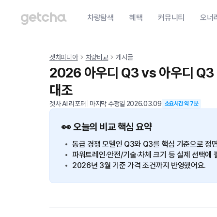
차량탐색
혜택
커뮤니티
오너
겟차피디아
차량비교
게시글
2026 아우디 Q3 vs 아우디 Q
대조
겟차 AI 리포터
|
마지막 수정일
2026.03.09
소요시간 약
7
분
👀 오늘의 비교 핵심 요약
동급 경쟁 모델인 Q3와 Q3를 핵심 기준으로 정
파워트레인·안전/기술·차체 크기 등 실제 선택에 
2026년 3월 기준 가격 조건까지 반영했어요.