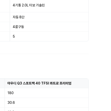
4기통 2.0L 터보 가솔린
자동 8단
4륜구동
5
아우디 Q3 스포트백 40 TFSI 콰트로 프리미엄
180
30.6