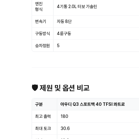
엔진
4기통 2.0L 터보 가솔린
형식
변속기
자동 8단
구동방식
4륜구동
승차정원
5
🛡 제원 및 옵션 비교
구분
아우디 Q3 스포트백 40 TFSI 콰트로
최고 출력
180
최대 토크
30.6