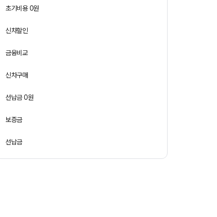
초기비용 0원
신차할인
금융비교
신차구매
선납금 0원
보증금
선납금