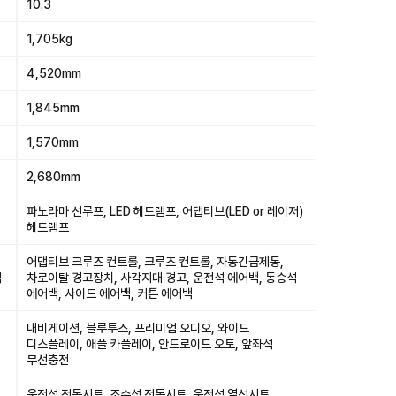
10.3
1,705kg
4,520mm
1,845mm
1,570mm
2,680mm
파노라마 선루프, LED 헤드램프, 어댑티브(LED or 레이저)
헤드램프
어댑티브 크루즈 컨트롤, 크루즈 컨트롤, 자동긴급제동,
석
차로이탈 경고장치, 사각지대 경고, 운전석 에어백, 동승석
에어백, 사이드 에어백, 커튼 에어백
내비게이션, 블루투스, 프리미엄 오디오, 와이드
디스플레이, 애플 카플레이, 안드로이드 오토, 앞좌석
무선충전
운전석 전동시트, 조수석 전동시트, 운전석 열선시트,