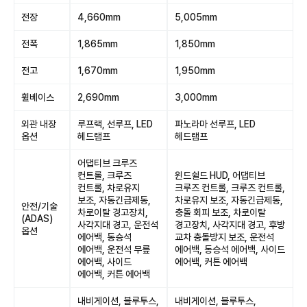
전장
4,660mm
5,005mm
전폭
1,865mm
1,850mm
전고
1,670mm
1,950mm
휠베이스
2,690mm
3,000mm
외관 내장
루프랙, 선루프, LED
파노라마 선루프, LED
옵션
헤드램프
헤드램프
어댑티브 크루즈
컨트롤, 크루즈
윈드쉴드 HUD, 어댑티브
컨트롤, 차로유지
크루즈 컨트롤, 크루즈 컨트롤,
보조, 자동긴급제동,
차로유지 보조, 자동긴급제동,
안전/기술
차로이탈 경고장치,
충돌 회피 보조, 차로이탈
(ADAS)
사각지대 경고, 운전석
경고장치, 사각지대 경고, 후방
옵션
에어백, 동승석
교차 충돌방지 보조, 운전석
에어백, 운전석 무릎
에어백, 동승석 에어백, 사이드
에어백, 사이드
에어백, 커튼 에어백
에어백, 커튼 에어백
내비게이션, 블루투스,
내비게이션, 블루투스,