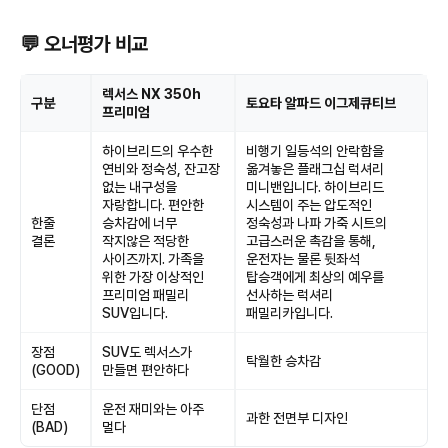
💬 오너평가 비교
렉서스 NX 350h
구분
토요타 알파드 이그제큐티브
프리미엄
하이브리드의 우수한
비행기 일등석의 안락함을
연비와 정숙성, 잔고장
옮겨놓은 플래그십 럭셔리
없는 내구성을
미니밴입니다. 하이브리드
자랑합니다. 편안한
시스템이 주는 압도적인
한줄
승차감에 너무
정숙성과 나파 가죽 시트의
결론
작지않은 적당한
고급스러운 촉감을 통해,
사이즈까지. 가족을
운전자는 물론 뒷좌석
위한 가장 이상적인
탑승객에게 최상의 예우를
프리미엄 패밀리
선사하는 럭셔리
SUV입니다.
패밀리카입니다.
장점
SUV도 렉서스가
탁월한 승차감
(GOOD)
만들면 편안하다
단점
운전 재미와는 아주
과한 전면부 디자인
(BAD)
멀다