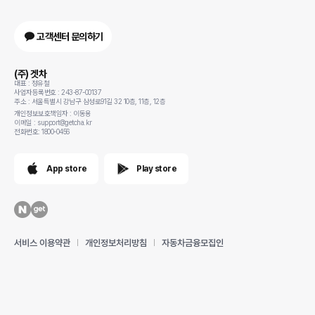
고객센터 문의하기
(주) 겟차
대표 : 정유철
사업자등록번호 : 243-87-00137
주소 : 서울특별시 강남구 삼성로91길 32 10층, 11층, 12층
개인정보보호책임자 : 이동용
이메일 : support@getcha.kr
전화번호: 1800-0456
App store
Play store
서비스 이용약관
개인정보처리방침
자동차금융모집인