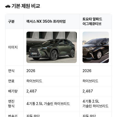
🚗 기본 제원 비교
토요타 알파드
구분
렉서스 NX 350h 프리미엄
이그제큐티브
이미지
연식
2026
2026
연료
하이브리드
하이브리드
배기량
2,487
2,487
엔진
4기통 2.5L
4기통 2.5L 가솔린 하이브리드
형식
가솔린 하이브리드
변속기
자동 무단
자동 무단