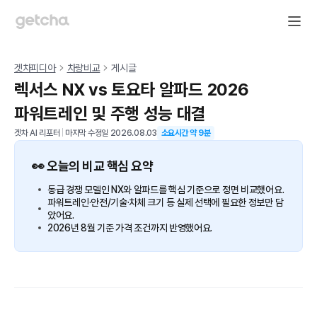
겟차피디아
차량비교
게시글
렉서스 NX vs 토요타 알파드 2026
파워트레인 및 주행 성능 대결
겟차 AI 리포터
|
마지막 수정일
2026.08.03
소요시간 약
9
분
👀 오늘의 비교 핵심 요약
동급 경쟁 모델인 NX와 알파드를 핵심 기준으로 정면 비교했어요.
파워트레인·안전/기술·차체 크기 등 실제 선택에 필요한 정보만 담
았어요.
2026년 8월 기준 가격 조건까지 반영했어요.