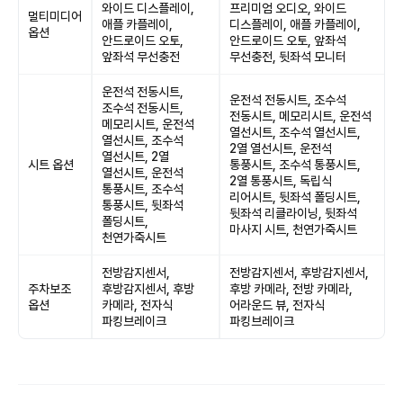
와이드 디스플레이,
프리미엄 오디오, 와이드
멀티미디어
애플 카플레이,
디스플레이, 애플 카플레이,
옵션
안드로이드 오토,
안드로이드 오토, 앞좌석
앞좌석 무선충전
무선충전, 뒷좌석 모니터
운전석 전동시트,
운전석 전동시트, 조수석
조수석 전동시트,
전동시트, 메모리시트, 운전석
메모리시트, 운전석
열선시트, 조수석 열선시트,
열선시트, 조수석
2열 열선시트, 운전석
열선시트, 2열
시트 옵션
통풍시트, 조수석 통풍시트,
열선시트, 운전석
2열 통풍시트, 독립식
통풍시트, 조수석
리어시트, 뒷좌석 폴딩시트,
통풍시트, 뒷좌석
뒷좌석 리클라이닝, 뒷좌석
폴딩시트,
마사지 시트, 천연가죽시트
천연가죽시트
전방감지센서,
전방감지센서, 후방감지센서,
주차보조
후방감지센서, 후방
후방 카메라, 전방 카메라,
옵션
카메라, 전자식
어라운드 뷰, 전자식
파킹브레이크
파킹브레이크