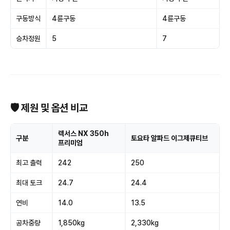
구동방식
4륜구동
4륜구동
승차정원
5
7
🛡 제원 및 옵션 비교
렉서스 NX 350h
구분
토요타 알파드 이그제큐티브
프리미엄
최고 출력
242
250
최대 토크
24.7
24.4
연비
14.0
13.5
공차중량
1,850kg
2,330kg