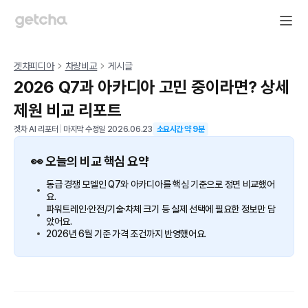
겟차피디아
차량비교
게시글
2026 Q7과 아카디아 고민 중이라면? 상세
제원 비교 리포트
겟차 AI 리포터
|
마지막 수정일
2026.06.23
소요시간 약
9
분
👀 오늘의 비교 핵심 요약
동급 경쟁 모델인 Q7와 아카디아를 핵심 기준으로 정면 비교했어
요.
파워트레인·안전/기술·차체 크기 등 실제 선택에 필요한 정보만 담
았어요.
2026년 6월 기준 가격 조건까지 반영했어요.