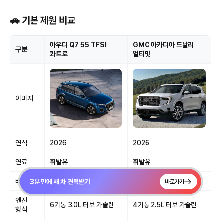
🚗 기본 제원 비교
아우디 Q7 55 TFSI
GMC 아카디아 드날리
구분
콰트로
얼티밋
이미지
연식
2026
2026
연료
휘발유
휘발유
배기량
2,995
2,494
3분 만에 새 차 견적받기
바로가기
엔진
6기통 3.0L 터보 가솔린
4기통 2.5L 터보 가솔린
형식