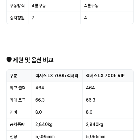
구동방식
4륜구동
4륜구동
승차정원
7
4
🛡 제원 및 옵션 비교
구분
렉서스 LX 700h 럭셔리
렉서스 LX 700h VIP
최고 출력
464
464
최대 토크
66.3
66.3
연비
8.0
8.0
공차중량
2,840kg
2,840kg
전장
5,095mm
5,095mm