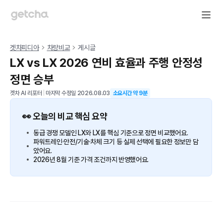
겟차피디아
차량비교
게시글
LX vs LX 2026 연비 효율과 주행 안정성
정면 승부
겟차 AI 리포터
|
마지막 수정일
2026.08.03
소요시간 약
9
분
👀 오늘의 비교 핵심 요약
동급 경쟁 모델인 LX와 LX를 핵심 기준으로 정면 비교했어요.
파워트레인·안전/기술·차체 크기 등 실제 선택에 필요한 정보만 담
았어요.
2026년 8월 기준 가격 조건까지 반영했어요.