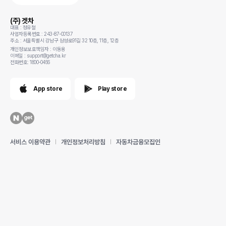
(주) 겟차
대표 : 정유철
사업자등록번호 : 243-87-00137
주소 : 서울특별시 강남구 삼성로91길 32 10층, 11층, 12층
개인정보보호책임자 : 이동용
이메일 : support@getcha.kr
전화번호: 1800-0456
App store
Play store
서비스 이용약관
개인정보처리방침
자동차금융모집인