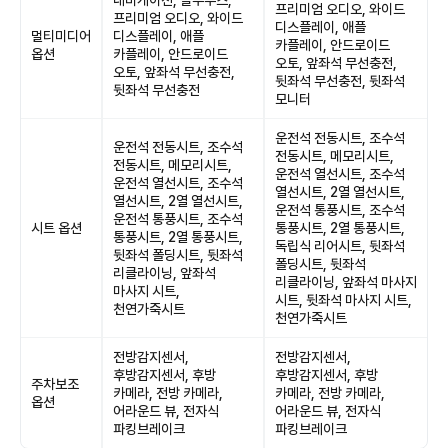
내비게이션, 블루투스,
프리미엄 오디오, 와이드
프리미엄 오디오, 와이드
디스플레이, 애플
멀티미디어
디스플레이, 애플
카플레이, 안드로이드
옵션
카플레이, 안드로이드
오토, 앞좌석 무선충전,
오토, 앞좌석 무선충전,
뒷좌석 무선충전, 뒷좌석
뒷좌석 무선충전
모니터
운전석 전동시트, 조수석
운전석 전동시트, 조수석
전동시트, 메모리시트,
전동시트, 메모리시트,
운전석 열선시트, 조수석
운전석 열선시트, 조수석
열선시트, 2열 열선시트,
열선시트, 2열 열선시트,
운전석 통풍시트, 조수석
운전석 통풍시트, 조수석
시트 옵션
통풍시트, 2열 통풍시트,
통풍시트, 2열 통풍시트,
독립식 리어시트, 뒷좌석
뒷좌석 폴딩시트, 뒷좌석
폴딩시트, 뒷좌석
리클라이닝, 앞좌석
리클라이닝, 앞좌석 마사지
마사지 시트,
시트, 뒷좌석 마사지 시트,
천연가죽시트
천연가죽시트
전방감지센서,
전방감지센서,
후방감지센서, 후방
후방감지센서, 후방
주차보조
카메라, 전방 카메라,
카메라, 전방 카메라,
옵션
어라운드 뷰, 전자식
어라운드 뷰, 전자식
파킹브레이크
파킹브레이크