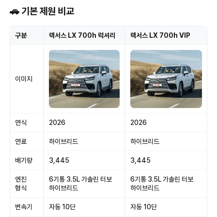
🚗 기본 제원 비교
구분
렉서스 LX 700h 럭셔리
렉서스 LX 700h VIP
이미지
연식
2026
2026
연료
하이브리드
하이브리드
배기량
3,445
3,445
엔진
6기통 3.5L 가솔린 터보
6기통 3.5L 가솔린 터보
형식
하이브리드
하이브리드
변속기
자동 10단
자동 10단