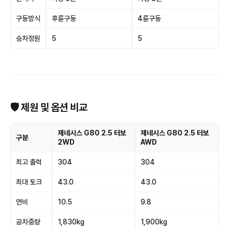
구동방식
후륜구동
4륜구동
승차정원
5
5
🛡 제원 및 옵션 비교
제네시스 G80 2.5 터보
제네시스 G80 2.5 터보
구분
2WD
AWD
최고 출력
304
304
최대 토크
43.0
43.0
연비
10.5
9.8
공차중량
1,830kg
1,900kg