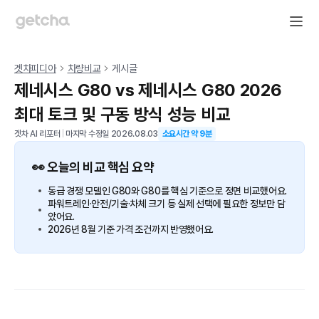
겟차피디아
차량비교
게시글
제네시스 G80 vs 제네시스 G80 2026
최대 토크 및 구동 방식 성능 비교
겟차 AI 리포터
|
마지막 수정일
2026.08.03
소요시간 약
9
분
👀 오늘의 비교 핵심 요약
동급 경쟁 모델인 G80와 G80를 핵심 기준으로 정면 비교했어요.
파워트레인·안전/기술·차체 크기 등 실제 선택에 필요한 정보만 담
았어요.
2026년 8월 기준 가격 조건까지 반영했어요.