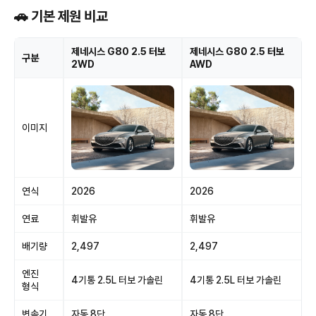
🚗 기본 제원 비교
제네시스 G80 2.5 터보
제네시스 G80 2.5 터보
구분
2WD
AWD
이미지
연식
2026
2026
연료
휘발유
휘발유
배기량
2,497
2,497
엔진
4기통 2.5L 터보 가솔린
4기통 2.5L 터보 가솔린
형식
변속기
자동 8단
자동 8단