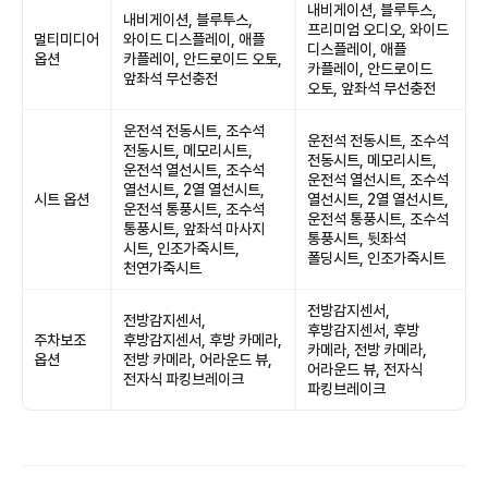
내비게이션, 블루투스,
내비게이션, 블루투스,
프리미엄 오디오, 와이드
멀티미디어
와이드 디스플레이, 애플
디스플레이, 애플
옵션
카플레이, 안드로이드 오토,
카플레이, 안드로이드
앞좌석 무선충전
오토, 앞좌석 무선충전
운전석 전동시트, 조수석
운전석 전동시트, 조수석
전동시트, 메모리시트,
전동시트, 메모리시트,
운전석 열선시트, 조수석
운전석 열선시트, 조수석
열선시트, 2열 열선시트,
시트 옵션
열선시트, 2열 열선시트,
운전석 통풍시트, 조수석
운전석 통풍시트, 조수석
통풍시트, 앞좌석 마사지
통풍시트, 뒷좌석
시트, 인조가죽시트,
폴딩시트, 인조가죽시트
천연가죽시트
전방감지센서,
전방감지센서,
후방감지센서, 후방
주차보조
후방감지센서, 후방 카메라,
카메라, 전방 카메라,
옵션
전방 카메라, 어라운드 뷰,
어라운드 뷰, 전자식
전자식 파킹브레이크
파킹브레이크