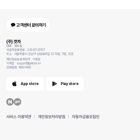
고객센터 문의하기
(주) 겟차
대표 : 정유철
사업자등록번호 : 243-87-00137
주소 : 서울특별시 강남구 삼성로91길 32 10층, 11층, 12층
개인정보보호책임자 : 이동용
이메일 : support@getcha.kr
전화번호: 1800-0456
App store
Play store
서비스 이용약관
개인정보처리방침
자동차금융모집인