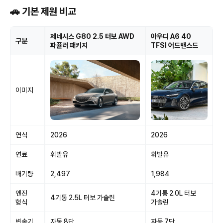
🚗 기본 제원 비교
제네시스 G80 2.5 터보 AWD
아우디 A6 40
구분
파퓰러 패키지
TFSI 어드밴스드
이미지
연식
2026
2026
연료
휘발유
휘발유
배기량
2,497
1,984
엔진
4기통 2.0L 터보
4기통 2.5L 터보 가솔린
형식
가솔린
변속기
자동 8단
자동 7단