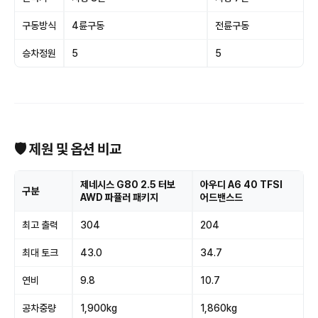
구동방식
4륜구동
전륜구동
승차정원
5
5
🛡 제원 및 옵션 비교
제네시스 G80 2.5 터보
아우디 A6 40 TFSI
구분
AWD 파퓰러 패키지
어드밴스드
최고 출력
304
204
최대 토크
43.0
34.7
연비
9.8
10.7
공차중량
1,900kg
1,860kg