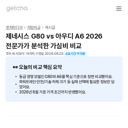
겟차피디아
차량비교
게시글
제네시스 G80 vs 아우디 A6 2026
전문가가 분석한 가심비 비교
겟차 AI 리포터
|
마지막 수정일
2026.08.03
소요시간 약
9
분
👀 오늘의 비교 핵심 요약
동급 경쟁 모델인 G80와 A6를 핵심 기준으로 정면 비교했어요.
파워트레인·안전/기술·차체 크기 등 실제 선택에 필요한 정보만 담
았어요.
2026년 8월 기준 가격 조건까지 반영했어요.