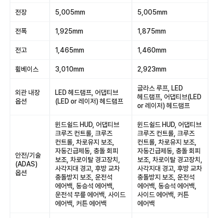
전장
5,005mm
5,005mm
전폭
1,925mm
1,875mm
전고
1,465mm
1,460mm
휠베이스
3,010mm
2,923mm
글라스 루프, LED
외관 내장
LED 헤드램프, 어댑티브
헤드램프, 어댑티브(LED
옵션
(LED or 레이저) 헤드램프
or 레이저) 헤드램프
윈드쉴드 HUD, 어댑티브
윈드쉴드 HUD, 어댑티브
크루즈 컨트롤, 크루즈
크루즈 컨트롤, 크루즈
컨트롤, 차로유지 보조,
컨트롤, 차로유지 보조,
자동긴급제동, 충돌 회피
자동긴급제동, 충돌 회피
안전/기술
보조, 차로이탈 경고장치,
보조, 차로이탈 경고장치,
(ADAS)
사각지대 경고, 후방 교차
사각지대 경고, 후방 교차
옵션
충돌방지 보조, 운전석
충돌방지 보조, 운전석
에어백, 동승석 에어백,
에어백, 동승석 에어백,
운전석 무릎 에어백, 사이드
사이드 에어백, 커튼
에어백, 커튼 에어백
에어백