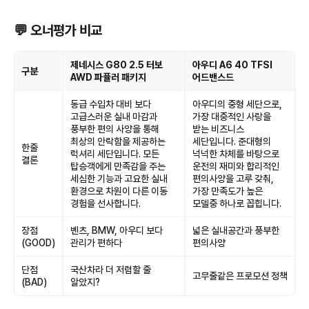
💬 오너평가 비교
제네시스 G80 2.5 터보
아우디 A6 40 TFSI
구분
AWD 파퓰러 패키지
어드밴스드
동급 수입차 대비 보다
아우디의 중형 세단으로,
고급스러운 실내 마감과
가장 대중적인 사랑을
풍부한 편의 사양을 통해
받는 비즈니스
최상의 안락함을 제공하는
세단입니다. 준대형의
한줄
럭셔리 세단입니다. 모든
넉넉한 차체를 바탕으로
결론
탑승객에게 만족감을 주는
운전의 재미와 합리적인
세심한 기능과 고요한 실내
편의사양을 고루 갖춰,
환경으로 차원이 다른 이동
가장 만족도가 높은
경험을 선사합니다.
모델중 하나로 꼽힙니다.
장점
벤츠, BMW, 아우디 보다
넓은 실내공간과 풍부한
(GOOD)
관리가 편하다
편의사양
단점
국산차라 더 저렴할 줄
고무줄같은 프로모션 정책
(BAD)
알았지?