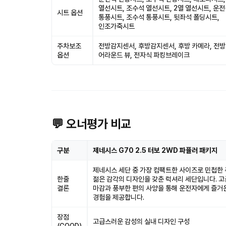
열선시트, 조수석 열선시트, 2열 열선시트, 운
시트 옵션
통풍시트, 조수석 통풍시트, 뒷좌석 폴딩시트,
인조가죽시트
주차보조
전방감지센서, 후방감지센서, 후방 카메라, 전방
옵션
어라운드 뷰, 전자식 파킹브레이크
💬 오너평가 비교
구분
제네시스 G70 2.5 터보 2WD 파퓰러 패키지
제네시스 세단 중 가장 컴팩트한 사이즈로 민첩한
한줄
젊은 감각의 디자인을 갖춘 럭셔리 세단입니다. 
결론
마감과 풍부한 편의 사양을 통해 운전자에게 즐거
경험을 제공합니다.
장점
고급스러운 감성의 실내 디자인 구성