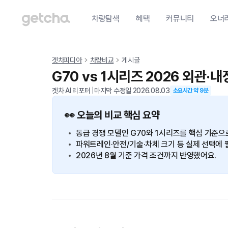
차량탐색
혜택
커뮤니티
오너
겟차피디아
차량비교
게시글
G70 vs 1시리즈 2026 외관·
겟차 AI 리포터
|
마지막 수정일
2026.08.03
소요시간 약
9
분
👀 오늘의 비교 핵심 요약
동급 경쟁 모델인 G70와 1시리즈를 핵심 기준으
파워트레인·안전/기술·차체 크기 등 실제 선택에 
2026년 8월 기준 가격 조건까지 반영했어요.