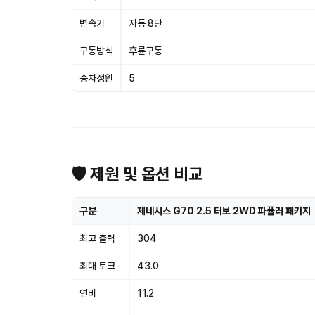
변속기
자동 8단
구동방식
후륜구동
승차정원
5
🛡 제원 및 옵션 비교
구분
제네시스 G70 2.5 터보 2WD 파퓰러 패키지
최고 출력
304
최대 토크
43.0
연비
11.2