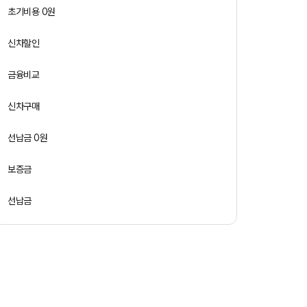
초기비용 0원
신차할인
금융비교
신차구매
선납금 0원
보증금
선납금