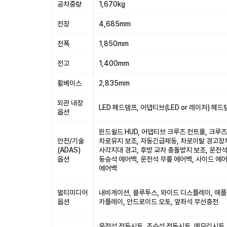
공차중량
1,670kg
전장
4,685mm
전폭
1,850mm
전고
1,400mm
휠베이스
2,835mm
외관 내장
LED 헤드램프, 어댑티브(LED or 레이저) 헤드
옵션
윈드쉴드 HUD, 어댑티브 크루즈 컨트롤, 크루즈
안전/기술
차로유지 보조, 자동긴급제동, 차로이탈 경고장
(ADAS)
사각지대 경고, 후방 교차 충돌방지 보조, 운전석
옵션
동승석 에어백, 운전석 무릎 에어백, 사이드 에어
에어백
멀티미디어
내비게이션, 블루투스, 와이드 디스플레이, 애플
옵션
카플레이, 안드로이드 오토, 앞좌석 무선충전
운전석 전동시트, 조수석 전동시트, 메모리시트,