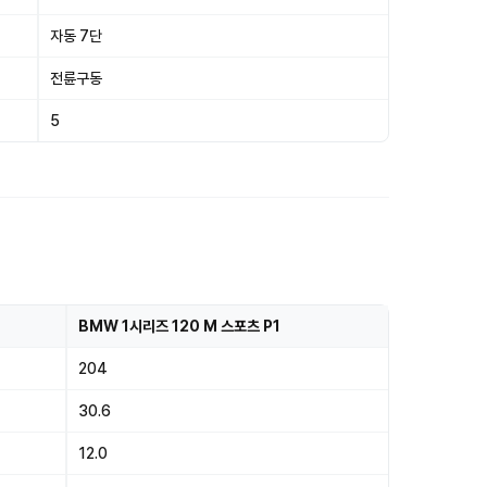
자동 7단
전륜구동
5
BMW 1시리즈 120 M 스포츠 P1
204
30.6
12.0