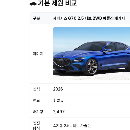
🚗 기본 제원 비교
구분
제네시스 G70 2.5 터보 2WD 파퓰러 패키지
이미지
연식
2026
연료
휘발유
배기량
2,497
엔진
4기통 2.5L 터보 가솔린
형식