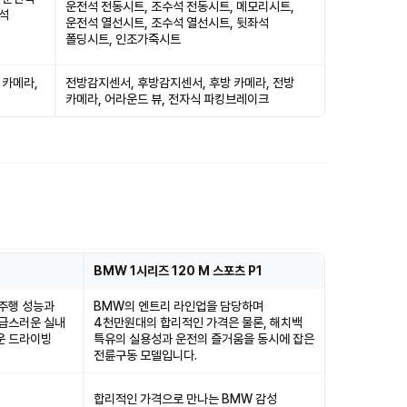
운전석 전동시트, 조수석 전동시트, 메모리시트,
전석
운전석 열선시트, 조수석 열선시트, 뒷좌석
폴딩시트, 인조가죽시트
 카메라,
전방감지센서, 후방감지센서, 후방 카메라, 전방
카메라, 어라운드 뷰, 전자식 파킹브레이크
BMW 1시리즈 120 M 스포츠 P1
 주행 성능과
BMW의 엔트리 라인업을 담당하며
고급스러운 실내
4천만원대의 합리적인 가격은 물론, 해치백
운 드라이빙
특유의 실용성과 운전의 즐거움을 동시에 잡은
전륜구동 모델입니다.
합리적인 가격으로 만나는 BMW 감성