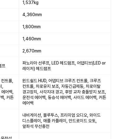
1,537kg
4,360mm
1,800mm
1,460mm
2,670mm
파노라마 선루프, LED 헤드램프, 어댑티브(LED or
램프
레이저) 헤드램프
 컨트롤,
윈드쉴드 HUD, 어댑티브 크루즈 컨트롤, 크루즈
치,
컨트롤, 차로유지 보조, 자동긴급제동, 차로이탈
 에어백,
경고장치, 사각지대 경고, 후방 교차 충돌방지 보조,
백, 커튼
운전석 에어백, 동승석 에어백, 사이드 에어백, 커튼
에어백
내비게이션, 블루투스, 프리미엄 오디오, 와이드
디스플레이, 애플 카플레이, 안드로이드 오토,
앞좌석 무선충전
 운전석