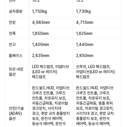
연비
10.2
12.2
공차중량
1,750kg
1,730kg
전장
4,685mm
4,715mm
전폭
1,850mm
1,825mm
전고
1,400mm
1,440mm
휠베이스
2,835mm
2,850mm
LED 헤드램프, 어댑티브
선루프, LED 헤드램프,
외관 내장
(LED or 레이저)
어댑티브(LED or 레이저)
옵션
헤드램프
헤드램프
윈드쉴드 HUD, 어댑티브
윈드쉴드 HUD, 어댑티브
크루즈 컨트롤, 크루즈
크루즈 컨트롤, 크루즈
컨트롤, 차로유지 보조,
컨트롤, 차로유지 보조,
자동긴급제동, 차로이탈
자동긴급제동, 충돌 회피
안전/기술
경고장치, 사각지대
보조, 차로이탈 경고장치,
(ADAS)
경고, 후방 교차 충돌방지
사각지대 경고, 후방 교차
옵션
보조, 운전석 에어백,
충돌방지 보조, 운전석
동승석 에어백, 운전석
에어백, 동승석 에어백,