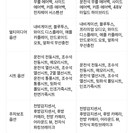
무릎 에어백, 사이드
운전석 무릎 에어백, 사이드
에어백, 커튼 에어백,
에어백, 커튼 에어백, 48V
전자제어 서스펜션
마일드 하이브리드
내비게이션, 블루투스,
내비게이션, 블루투스,
프리미엄 오디오, 와이드
멀티미디어
와이드 디스플레이, 애플
디스플레이, 애플 카플레이,
옵션
카플레이, 안드로이드
안드로이드 오토, 앞좌석
오토, 앞좌석 무선충전
무선충전
운전석 전동시트, 조수석
전동시트, 메모리시트,
운전석 전동시트, 조수석
운전석 열선시트, 조수석
전동시트, 메모리시트,
열선시트, 2열 열선시트,
시트 옵션
운전석 열선시트, 조수석
운전석 통풍시트, 조수석
열선시트, 뒷좌석 폴딩시트,
통풍시트, 뒷좌석
인조가죽시트
폴딩시트, 인조가죽시트,
천연가죽시트
전방감지센서,
전방감지센서,
후방감지센서, 후방
주차보조
후방감지센서, 후방 카메라,
카메라, 전방 카메라,
옵션
전방 카메라, 어라운드 뷰,
어라운드 뷰, 전자식
전자식 파킹브레이크
파킹브레이크