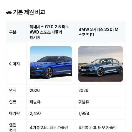
🚗 기본 제원 비교
제네시스 G70 2.5 터보
BMW 3시리즈 320i M
구분
AWD 스포츠 파퓰러
스포츠 P1
패키지
이미지
연식
2026
2026
연료
휘발유
휘발유
배기량
2,497
1,998
엔진
4기통 2.5L 터보 가솔린
4기통 2.0L 터보 가솔린
형식