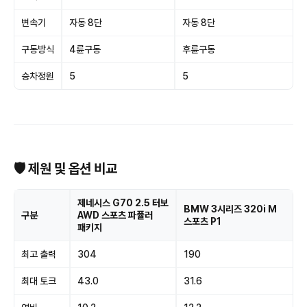
변속기
자동 8단
자동 8단
구동방식
4륜구동
후륜구동
승차정원
5
5
🛡 제원 및 옵션 비교
제네시스 G70 2.5 터보
BMW 3시리즈 320i M
구분
AWD 스포츠 파퓰러
스포츠 P1
패키지
최고 출력
304
190
최대 토크
43.0
31.6