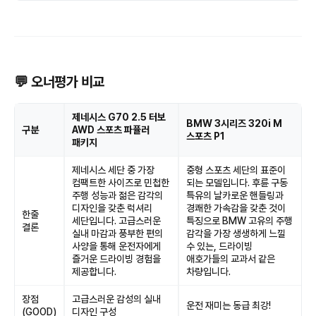
💬 오너평가 비교
제네시스 G70 2.5 터보
BMW 3시리즈 320i M
구분
AWD 스포츠 파퓰러
스포츠 P1
패키지
제네시스 세단 중 가장
중형 스포츠 세단의 표준이
컴팩트한 사이즈로 민첩한
되는 모델입니다. 후륜 구동
주행 성능과 젊은 감각의
특유의 날카로운 핸들링과
디자인을 갖춘 럭셔리
경쾌한 가속감을 갖춘 것이
한줄
세단입니다. 고급스러운
특징으로 BMW 고유의 주행
결론
실내 마감과 풍부한 편의
감각을 가장 생생하게 느낄
사양을 통해 운전자에게
수 있는, 드라이빙
즐거운 드라이빙 경험을
애호가들의 교과서 같은
제공합니다.
차량입니다.
장점
고급스러운 감성의 실내
운전 재미는 동급 최강!
(GOOD)
디자인 구성