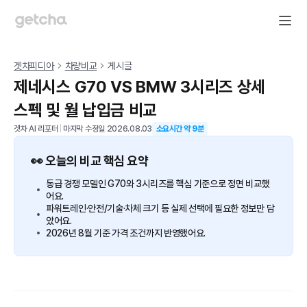
겟차피디아
차량비교
게시글
제네시스 G70 VS BMW 3시리즈 상세
스펙 및 월 납입금 비교
겟차 AI 리포터
|
마지막 수정일
2026.08.03
소요시간 약
9
분
👀 오늘의 비교 핵심 요약
동급 경쟁 모델인 G70와 3시리즈를 핵심 기준으로 정면 비교했
어요.
파워트레인·안전/기술·차체 크기 등 실제 선택에 필요한 정보만 담
았어요.
2026년 8월 기준 가격 조건까지 반영했어요.