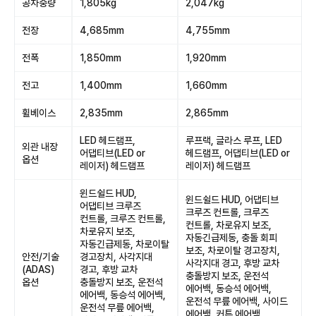
공차중량
1,805kg
2,047kg
전장
4,685mm
4,755mm
전폭
1,850mm
1,920mm
전고
1,400mm
1,660mm
휠베이스
2,835mm
2,865mm
LED 헤드램프,
루프랙, 글라스 루프, LED
외관 내장
어댑티브(LED or
헤드램프, 어댑티브(LED or
옵션
레이저) 헤드램프
레이저) 헤드램프
윈드쉴드 HUD,
윈드쉴드 HUD, 어댑티브
어댑티브 크루즈
크루즈 컨트롤, 크루즈
컨트롤, 크루즈 컨트롤,
컨트롤, 차로유지 보조,
차로유지 보조,
자동긴급제동, 충돌 회피
자동긴급제동, 차로이탈
보조, 차로이탈 경고장치,
안전/기술
경고장치, 사각지대
사각지대 경고, 후방 교차
(ADAS)
경고, 후방 교차
충돌방지 보조, 운전석
옵션
충돌방지 보조, 운전석
에어백, 동승석 에어백,
에어백, 동승석 에어백,
운전석 무릎 에어백, 사이드
운전석 무릎 에어백,
에어백, 커튼 에어백,