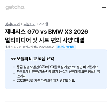
겟차피디아
차량비교
게시글
제네시스 G70 vs BMW X3 2026
멀티미디어 및 시트 편의 사양 대결
겟차 AI 리포터
|
마지막 수정일
2026.06.23
소요시간 약
9
분
👀 오늘의 비교 핵심 요약
동급 경쟁 모델인 G70와 X3를 핵심 기준으로 정면 비교했어요.
파워트레인·안전/기술·차체 크기 등 실제 선택에 필요한 정보만 담
았어요.
2026년 6월 기준 가격 조건까지 반영했어요.