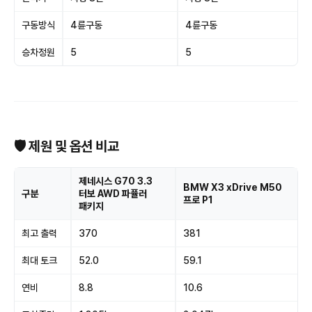
구동방식
4륜구동
4륜구동
승차정원
5
5
🛡 제원 및 옵션 비교
제네시스 G70 3.3
BMW X3 xDrive M50
구분
터보 AWD 파퓰러
프로 P1
패키지
최고 출력
370
381
최대 토크
52.0
59.1
연비
8.8
10.6