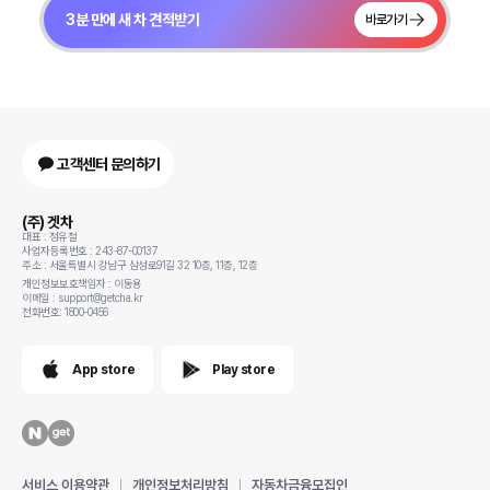
3분 만에 새 차 견적받기
바로가기
고객센터 문의하기
(주) 겟차
대표 : 정유철
사업자등록번호 : 243-87-00137
주소 : 서울특별시 강남구 삼성로91길 32 10층, 11층, 12층
개인정보보호책임자 : 이동용
이메일 : support@getcha.kr
전화번호: 1800-0456
App store
Play store
서비스 이용약관
개인정보처리방침
자동차금융모집인