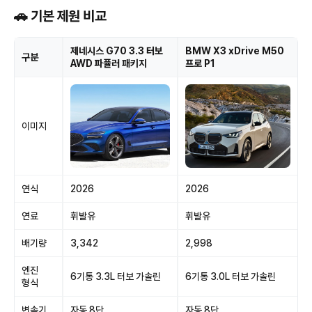
🚗 기본 제원 비교
제네시스 G70 3.3 터보
BMW X3 xDrive M50
구분
AWD 파퓰러 패키지
프로 P1
이미지
연식
2026
2026
연료
휘발유
휘발유
배기량
3,342
2,998
엔진
6기통 3.3L 터보 가솔린
6기통 3.0L 터보 가솔린
형식
변속기
자동 8단
자동 8단