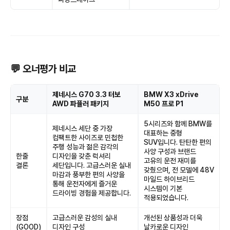
💬 오너평가 비교
제네시스 G70 3.3 터보
BMW X3 xDrive
구분
AWD 파퓰러 패키지
M50 프로 P1
5시리즈와 함께 BMW를
제네시스 세단 중 가장
대표하는 중형
컴팩트한 사이즈로 민첩한
SUV입니다. 탄탄한 편의
주행 성능과 젊은 감각의
사양 구성과 브랜드
한줄
디자인을 갖춘 럭셔리
고유의 운전 재미를
결론
세단입니다. 고급스러운 실내
갖췄으며, 전 모델에 48V
마감과 풍부한 편의 사양을
마일드 하이브리드
통해 운전자에게 즐거운
시스템이 기본
드라이빙 경험을 제공합니다.
적용되었습니다.
장점
고급스러운 감성의 실내
개선된 상품성과 더욱
(GOOD)
디자인 구성
날카로운 디자인