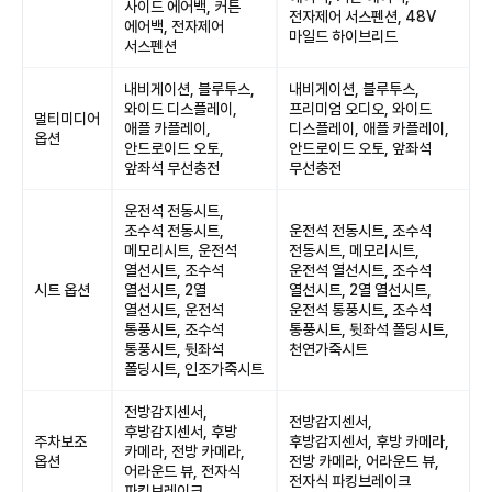
사이드 에어백, 커튼
전자제어 서스펜션, 48V
에어백, 전자제어
마일드 하이브리드
서스펜션
내비게이션, 블루투스,
내비게이션, 블루투스,
와이드 디스플레이,
프리미엄 오디오, 와이드
멀티미디어
애플 카플레이,
디스플레이, 애플 카플레이,
옵션
안드로이드 오토,
안드로이드 오토, 앞좌석
앞좌석 무선충전
무선충전
운전석 전동시트,
조수석 전동시트,
운전석 전동시트, 조수석
메모리시트, 운전석
전동시트, 메모리시트,
열선시트, 조수석
운전석 열선시트, 조수석
시트 옵션
열선시트, 2열
열선시트, 2열 열선시트,
열선시트, 운전석
운전석 통풍시트, 조수석
통풍시트, 조수석
통풍시트, 뒷좌석 폴딩시트,
통풍시트, 뒷좌석
천연가죽시트
폴딩시트, 인조가죽시트
전방감지센서,
전방감지센서,
후방감지센서, 후방
주차보조
후방감지센서, 후방 카메라,
카메라, 전방 카메라,
옵션
전방 카메라, 어라운드 뷰,
어라운드 뷰, 전자식
전자식 파킹브레이크
파킹브레이크