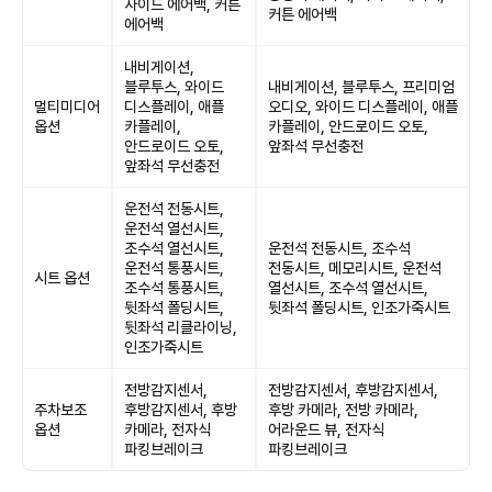
사이드 에어백, 커튼
커튼 에어백
에어백
내비게이션,
블루투스, 와이드
내비게이션, 블루투스, 프리미엄
멀티미디어
디스플레이, 애플
오디오, 와이드 디스플레이, 애플
옵션
카플레이,
카플레이, 안드로이드 오토,
안드로이드 오토,
앞좌석 무선충전
앞좌석 무선충전
운전석 전동시트,
운전석 열선시트,
조수석 열선시트,
운전석 전동시트, 조수석
운전석 통풍시트,
전동시트, 메모리시트, 운전석
시트 옵션
조수석 통풍시트,
열선시트, 조수석 열선시트,
뒷좌석 폴딩시트,
뒷좌석 폴딩시트, 인조가죽시트
뒷좌석 리클라이닝,
인조가죽시트
전방감지센서,
전방감지센서, 후방감지센서,
주차보조
후방감지센서, 후방
후방 카메라, 전방 카메라,
옵션
카메라, 전자식
어라운드 뷰, 전자식
파킹브레이크
파킹브레이크