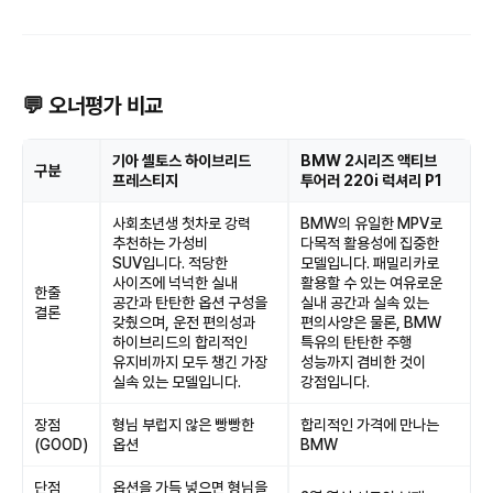
💬 오너평가 비교
기아 셀토스 하이브리드
BMW 2시리즈 액티브
구분
프레스티지
투어러 220i 럭셔리 P1
사회초년생 첫차로 강력
BMW의 유일한 MPV로
추천하는 가성비
다목적 활용성에 집중한
SUV입니다. 적당한
모델입니다. 패밀리카로
사이즈에 넉넉한 실내
활용할 수 있는 여유로운
한줄
공간과 탄탄한 옵션 구성을
실내 공간과 실속 있는
결론
갖췄으며, 운전 편의성과
편의사양은 물론, BMW
하이브리드의 합리적인
특유의 탄탄한 주행
유지비까지 모두 챙긴 가장
성능까지 겸비한 것이
실속 있는 모델입니다.
강점입니다.
장점
형님 부럽지 않은 빵빵한
합리적인 가격에 만나는
(GOOD)
옵션
BMW
단점
옵션을 가득 넣으면 형님을