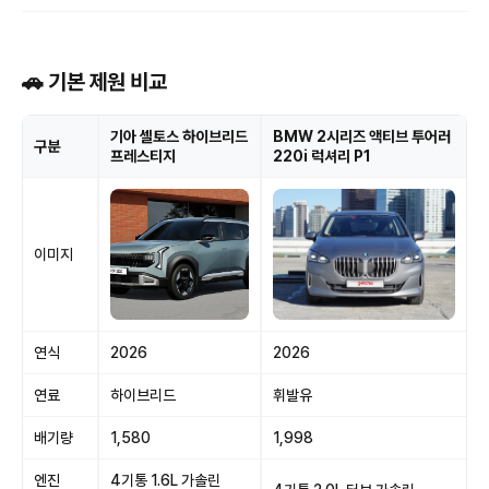
🚗 기본 제원 비교
기아 셀토스 하이브리드
BMW 2시리즈 액티브 투어러
구분
프레스티지
220i 럭셔리 P1
이미지
연식
2026
2026
연료
하이브리드
휘발유
배기량
1,580
1,998
엔진
4기통 1.6L 가솔린