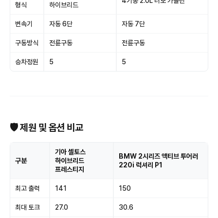
4기통 2.0L 터보 가솔린
형식
하이브리드
변속기
자동 6단
자동 7단
구동방식
전륜구동
전륜구동
승차정원
5
5
🛡 제원 및 옵션 비교
기아 셀토스
BMW 2시리즈 액티브 투어러
구분
하이브리드
220i 럭셔리 P1
프레스티지
최고 출력
141
150
최대 토크
27.0
30.6