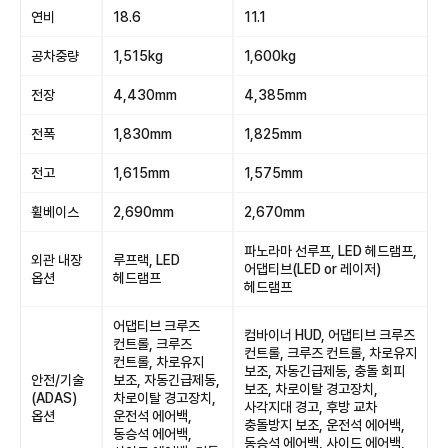
연비
18.6
11.1
공차중량
1,515kg
1,600kg
전장
4,430mm
4,385mm
전폭
1,830mm
1,825mm
전고
1,615mm
1,575mm
휠베이스
2,690mm
2,670mm
파노라마 선루프, LED 헤드램프,
외관 내장
루프랙, LED
어댑티브(LED or 레이저)
옵션
헤드램프
헤드램프
어댑티브 크루즈
컴바이너 HUD, 어댑티브 크루즈
컨트롤, 크루즈
컨트롤, 크루즈 컨트롤, 차로유지
컨트롤, 차로유지
보조, 자동긴급제동, 충돌 회피
안전/기술
보조, 자동긴급제동,
보조, 차로이탈 경고장치,
(ADAS)
차로이탈 경고장치,
사각지대 경고, 후방 교차
옵션
운전석 에어백,
충돌방지 보조, 운전석 에어백,
동승석 에어백,
동승석 에어백, 사이드 에어백,