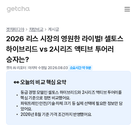
겟차피디아
차량비교
게시글
2026 리스 시장의 영원한 라이벌! 셀토스
하이브리드 vs 2시리즈 액티브 투어러
승자는?
겟차 AI 리포터
|
마지막 수정일
2026.08.03
소요시간 약
9
분
👀 오늘의 비교 핵심 요약
동급 경쟁 모델인 셀토스 하이브리드와 2시리즈 액티브 투어러를
핵심 기준으로 정면 비교했어요.
파워트레인·안전/기술·차체 크기 등 실제 선택에 필요한 정보만 담
았어요.
2026년 8월 기준 가격 조건까지 반영했어요.