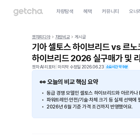
차량탐색
혜택
커뮤니티
오너
겟차피디아
차량비교
게시글
기아 셀토스 하이브리드 vs 르노
하이브리드 2026 실구매가 및 
겟차 AI 리포터
|
마지막 수정일
2026.06.23
소요시간 약
9
분
👀 오늘의 비교 핵심 요약
동급 경쟁 모델인 셀토스 하이브리드와 아르카나 E
파워트레인·안전/기술·차체 크기 등 실제 선택에 
2026년 6월 기준 가격 조건까지 반영했어요.