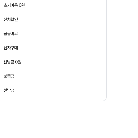
초기비용 0원
신차할인
금융비교
신차구매
선납금 0원
보증금
선납금