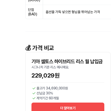
(GOOD)
단점
옵션을 가득 넣으면 형님을 뛰어넘는 가격
(BAD)
💰 가격 비교
기아 셀토스 하이브리드 리스 월 납입금
시그니처 기준 리스 예시예요.
229,029원
출고가 34,690,000원
선납금 30%
계약기간 60개월
더 알아보기