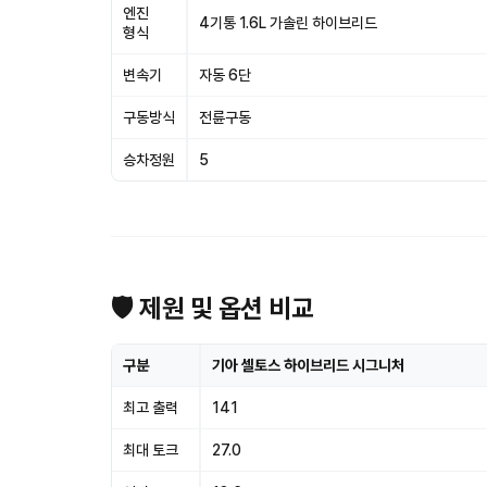
엔진
4기통 1.6L 가솔린 하이브리드
형식
변속기
자동 6단
구동방식
전륜구동
승차정원
5
🛡 제원 및 옵션 비교
구분
기아 셀토스 하이브리드 시그니처
최고 출력
141
최대 토크
27.0