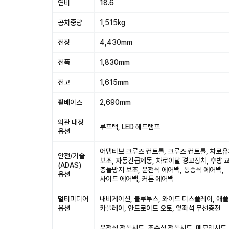
연비
18.6
공차중량
1,515kg
전장
4,430mm
전폭
1,830mm
전고
1,615mm
휠베이스
2,690mm
외관 내장
루프랙, LED 헤드램프
옵션
어댑티브 크루즈 컨트롤, 크루즈 컨트롤, 차로
안전/기술
보조, 자동긴급제동, 차로이탈 경고장치, 후방 
(ADAS)
충돌방지 보조, 운전석 에어백, 동승석 에어백,
옵션
사이드 에어백, 커튼 에어백
멀티미디어
내비게이션, 블루투스, 와이드 디스플레이, 애플
옵션
카플레이, 안드로이드 오토, 앞좌석 무선충전
운전석 전동시트, 조수석 전동시트, 메모리시트,