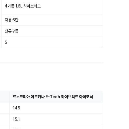
4기통 1.6L 하이브리드
자동 6단
전륜구동
5
르노코리아 아르카나 E-Tech 하이브리드 아이코닉
145
15.1