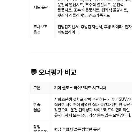
운전석 열선시트, 조수석 열선시트, 운전석
시트 옵션
통풍시트, 조수석 통풍시트, 뒷좌석 폴딩시트,
뒷좌석 리클라이닝, 인조가죽시트
주차보조
전방감지센서, 후방감지센서, 후방 카메라, 전
옵션
파킹브레이크
💬 오너평가 비교
구분
기아 셀토스 하이브리드 시그니처
사회초년생 첫차로 강력 추천하는 가성비 SUV입
한줄
적당한 사이즈에 넉넉한 실내 공간과 탄탄한 옵션
결론
갖췄으며, 운전 편의성과 하이브리드의 합리적인
유지비까지 모두 챙긴 가장 실속 있는 모델입니다.
장점
형님 부럽지 않은 빵빵한 옵션