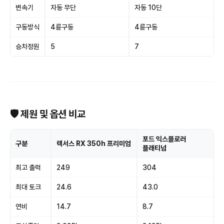
변속기
자동 무단
자동 10단
구동방식
4륜구동
4륜구동
승차정원
5
7
🛡 제원 및 옵션 비교
포드 익스플로러
구분
렉서스 RX 350h 프리미엄
플래티넘
최고 출력
249
304
최대 토크
24.6
43.0
연비
14.7
8.7