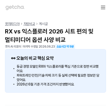
겟차피디아
차량비교
게시글
RX vs 익스플로러 2026 시트 편의 및
멀티미디어 옵션 사양 비교
겟차 AI 리포터
|
마지막 수정일
2026.06.23
소요시간 약
9
분
👀 오늘의 비교 핵심 요약
동급 경쟁 모델인 RX와 익스플로러를 핵심 기준으로 정면 비교했
어요.
파워트레인·안전/기술·차체 크기 등 실제 선택에 필요한 정보만 담
았어요.
2026년 6월 기준 가격 조건까지 반영했어요.