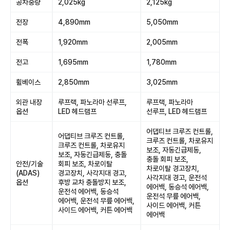
공차중량
2,025kg
2,125kg
전장
4,890mm
5,050mm
전폭
1,920mm
2,005mm
전고
1,695mm
1,780mm
휠베이스
2,850mm
3,025mm
외관 내장
루프랙, 파노라마 선루프,
루프랙, 파노라마
옵션
LED 헤드램프
선루프, LED 헤드램프
어댑티브 크루즈 컨트롤,
어댑티브 크루즈 컨트롤,
크루즈 컨트롤, 차로유지
크루즈 컨트롤, 차로유지
보조, 자동긴급제동,
보조, 자동긴급제동, 충돌
충돌 회피 보조,
안전/기술
회피 보조, 차로이탈
차로이탈 경고장치,
(ADAS)
경고장치, 사각지대 경고,
사각지대 경고, 운전석
옵션
후방 교차 충돌방지 보조,
에어백, 동승석 에어백,
운전석 에어백, 동승석
운전석 무릎 에어백,
에어백, 운전석 무릎 에어백,
사이드 에어백, 커튼
사이드 에어백, 커튼 에어백
에어백