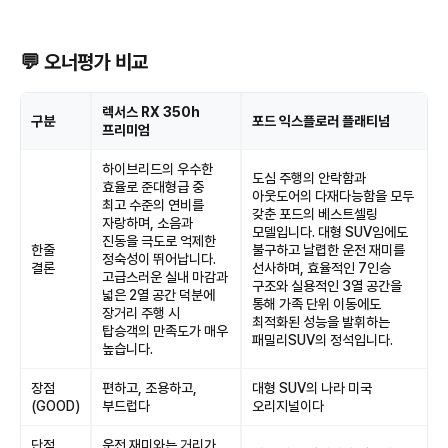
💬 오너평가 비교
렉서스 RX 350h
구분
포드 익스플로러 플래티넘
프리미엄
하이브리드의 우수한
도심 주행의 안락함과
효율로 준대형급 중
아웃도어의 다재다능함을 모두
최고 수준의 연비를
갖춘 포드의 베스트셀링
자랑하며, 소음과
모델입니다. 대형 SUV임에도
진동을 극도로 억제한
한줄
불구하고 날렵한 운전 재미를
정숙성이 뛰어납니다.
결론
선사하며, 효율적인 7인승
고급스러운 실내 마감과
구조와 실용적인 3열 공간을
넓은 2열 공간 덕분에
통해 가족 단위 이동에도
장거리 주행 시
최적화된 성능을 발휘하는
탑승객의 만족도가 매우
패밀리SUV의 정석입니다.
높습니다.
장점
편하고, 조용하고,
대형 SUV의 나라 미국
(GOOD)
부드럽다
오리지널이다
단점
운전 재미와는 거리가