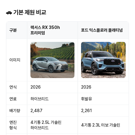
🚗 기본 제원 비교
렉서스 RX 350h
구분
포드 익스플로러 플래티넘
프리미엄
이미지
연식
2026
2026
연료
하이브리드
휘발유
배기량
2,487
2,261
엔진
4기통 2.5L 가솔린
4기통 2.3L 터보 가솔린
형식
하이브리드