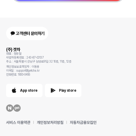
고객센터 문의하기
(주) 겟차
대표 : 정유철
사업자등록번호 : 243-87-00137
주소 : 서울특별시 강남구 삼성로91길 32 10층, 11층, 12층
개인정보보호책임자 : 이동용
이메일 : support@getcha.kr
전화번호: 1800-0456
App store
Play store
서비스 이용약관
개인정보처리방침
자동차금융모집인