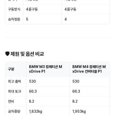
구동방식
4륜구동
4륜구동
승차정원
5
4
🛡 제원 및 옵션 비교
BMW M3 컴페티션 M
BMW M4 컴페티션 M
구분
xDrive P1
xDrive 컨버터블 P1
최고 출력
530
530
최대 토크
66.3
66.3
연비
8.2
8.2
공차중량
1,832kg
1,953kg