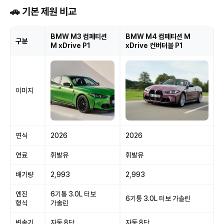
🚗 기본 제원 비교
BMW M3 컴페티션
BMW M4 컴페티션 M
구분
M xDrive P1
xDrive 컨버터블 P1
이미지
연식
2026
2026
연료
휘발유
휘발유
배기량
2,993
2,993
엔진
6기통 3.0L 터보
6기통 3.0L 터보 가솔린
형식
가솔린
변속기
자동 8단
자동 8단