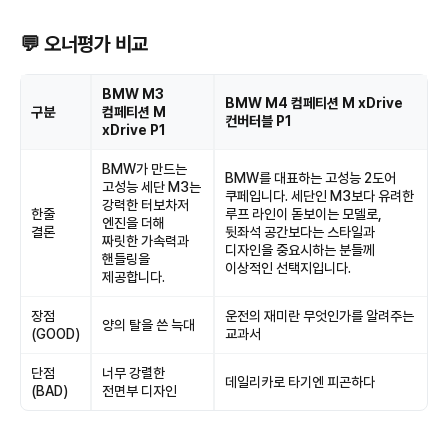
💬 오너평가 비교
BMW M3
BMW M4 컴페티션 M xDrive
구분
컴페티션 M
컨버터블 P1
xDrive P1
BMW가 만드는
BMW를 대표하는 고성능 2도어
고성능 세단 M3는
쿠페입니다. 세단인 M3보다 유려한
강력한 터보차저
한줄
루프 라인이 돋보이는 모델로,
엔진을 더해
결론
뒷좌석 공간보다는 스타일과
짜릿한 가속력과
디자인을 중요시하는 분들께
핸들링을
이상적인 선택지입니다.
제공합니다.
장점
운전의 재미란 무엇인가를 알려주는
양의 탈을 쓴 늑대
(GOOD)
교과서
단점
너무 강렬한
데일리카로 타기엔 피곤하다
(BAD)
전면부 디자인