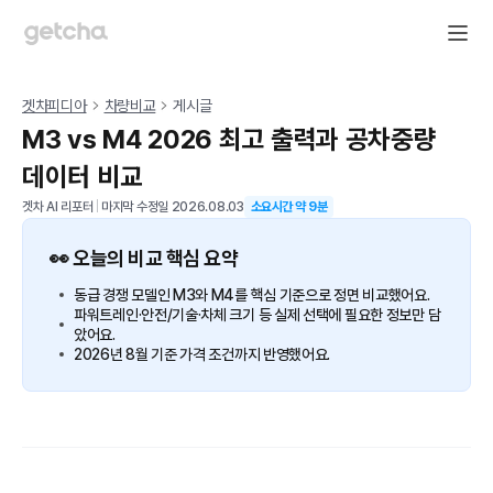
겟차피디아
차량비교
게시글
M3 vs M4 2026 최고 출력과 공차중량
데이터 비교
겟차 AI 리포터
|
마지막 수정일
2026.08.03
소요시간 약
9
분
👀 오늘의 비교 핵심 요약
동급 경쟁 모델인 M3와 M4를 핵심 기준으로 정면 비교했어요.
파워트레인·안전/기술·차체 크기 등 실제 선택에 필요한 정보만 담
았어요.
2026년 8월 기준 가격 조건까지 반영했어요.