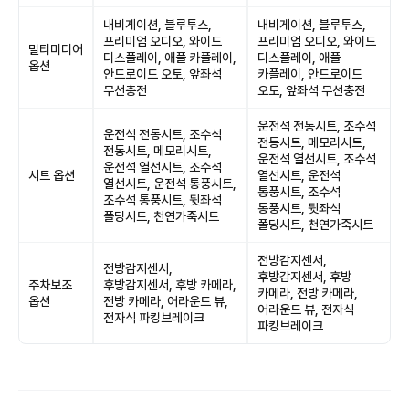
내비게이션, 블루투스,
내비게이션, 블루투스,
프리미엄 오디오, 와이드
프리미엄 오디오, 와이드
멀티미디어
디스플레이, 애플 카플레이,
디스플레이, 애플
옵션
안드로이드 오토, 앞좌석
카플레이, 안드로이드
무선충전
오토, 앞좌석 무선충전
운전석 전동시트, 조수석
운전석 전동시트, 조수석
전동시트, 메모리시트,
전동시트, 메모리시트,
운전석 열선시트, 조수석
운전석 열선시트, 조수석
시트 옵션
열선시트, 운전석
열선시트, 운전석 통풍시트,
통풍시트, 조수석
조수석 통풍시트, 뒷좌석
통풍시트, 뒷좌석
폴딩시트, 천연가죽시트
폴딩시트, 천연가죽시트
전방감지센서,
전방감지센서,
후방감지센서, 후방
주차보조
후방감지센서, 후방 카메라,
카메라, 전방 카메라,
옵션
전방 카메라, 어라운드 뷰,
어라운드 뷰, 전자식
전자식 파킹브레이크
파킹브레이크