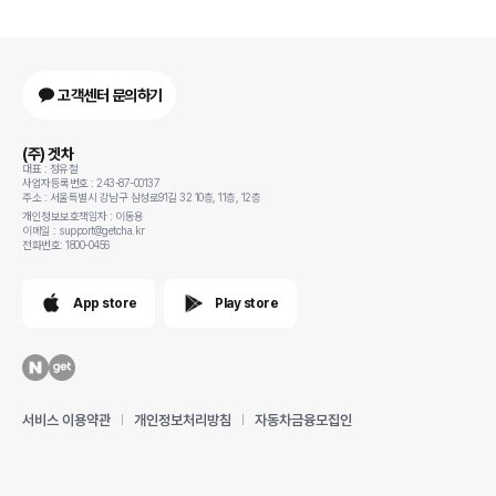
고객센터 문의하기
(주) 겟차
대표 : 정유철
사업자등록번호 : 243-87-00137
주소 : 서울특별시 강남구 삼성로91길 32 10층, 11층, 12층
개인정보보호책임자 : 이동용
이메일 : support@getcha.kr
전화번호: 1800-0456
App store
Play store
서비스 이용약관
개인정보처리방침
자동차금융모집인