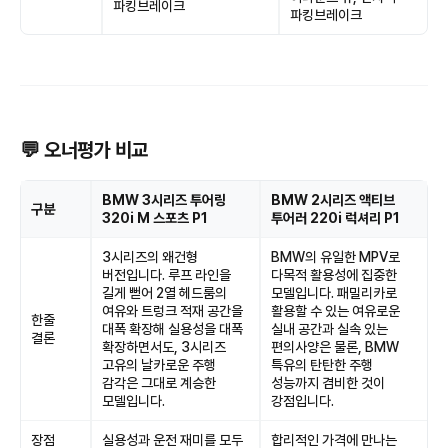
파킹브레이크
파킹브레이크
💬 오너평가 비교
BMW 3시리즈 투어링
BMW 2시리즈 액티브
구분
320i M 스포츠 P1
투어러 220i 럭셔리 P1
3시리즈의 왜건형
BMW의 유일한 MPV로
버전입니다. 루프 라인을
다목적 활용성에 집중한
길게 뻗어 2열 헤드룸의
모델입니다. 패밀리카로
여유와 트렁크 적재 공간을
활용할 수 있는 여유로운
한줄
대폭 확장해 실용성을 대폭
실내 공간과 실속 있는
결론
확장하면서도, 3시리즈
편의사양은 물론, BMW
고유의 날카로운 주행
특유의 탄탄한 주행
감각은 그대로 계승한
성능까지 겸비한 것이
모델입니다.
강점입니다.
장점
실용성과 운전 재미를 모두
합리적인 가격에 만나는