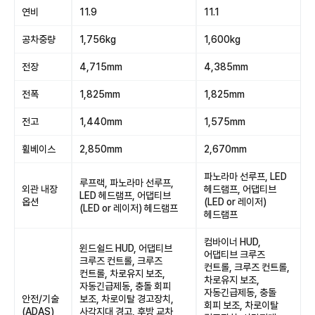
연비
11.9
11.1
공차중량
1,756kg
1,600kg
전장
4,715mm
4,385mm
전폭
1,825mm
1,825mm
전고
1,440mm
1,575mm
휠베이스
2,850mm
2,670mm
파노라마 선루프, LED
루프랙, 파노라마 선루프,
외관 내장
헤드램프, 어댑티브
LED 헤드램프, 어댑티브
옵션
(LED or 레이저)
(LED or 레이저) 헤드램프
헤드램프
컴바이너 HUD,
윈드쉴드 HUD, 어댑티브
어댑티브 크루즈
크루즈 컨트롤, 크루즈
컨트롤, 크루즈 컨트롤,
컨트롤, 차로유지 보조,
차로유지 보조,
자동긴급제동, 충돌 회피
자동긴급제동, 충돌
안전/기술
보조, 차로이탈 경고장치,
회피 보조, 차로이탈
(ADAS)
사각지대 경고, 후방 교차