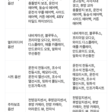
경고장치, 사각지대
옵션
충돌방지 보조, 운전석
경고, 후방 교차
에어백, 동승석 에어백,
충돌방지 보조, 운전석
운전석 무릎 에어백, 사이드
에어백, 동승석 에어백,
에어백, 커튼 에어백, 48V
사이드 에어백, 커튼
마일드 하이브리드
에어백
내비게이션, 블루투스,
내비게이션, 블루투스,
프리미엄 오디오,
프리미엄 오디오, 와이드
멀티미디어
와이드 디스플레이,
디스플레이, 애플 카플레이,
옵션
애플 카플레이,
안드로이드 오토, 앞좌석
안드로이드 오토,
무선충전
앞좌석 무선충전
운전석 전동시트,
운전석 전동시트, 조수석
조수석 전동시트,
전동시트, 메모리시트,
메모리시트, 운전석
시트 옵션
운전석 열선시트, 조수석
열선시트, 조수석
열선시트, 뒷좌석 폴딩시트,
열선시트, 뒷좌석
인조가죽시트
폴딩시트, 인조가죽시트
전방감지센서,
전방감지센서, 후방감지센서,
후방감지센서, 후방
주차보조
후방 카메라, 전방 카메라,
카메라, 전방 카메라,
옵션
어라운드 뷰, 전자식
어라운드 뷰, 전자식