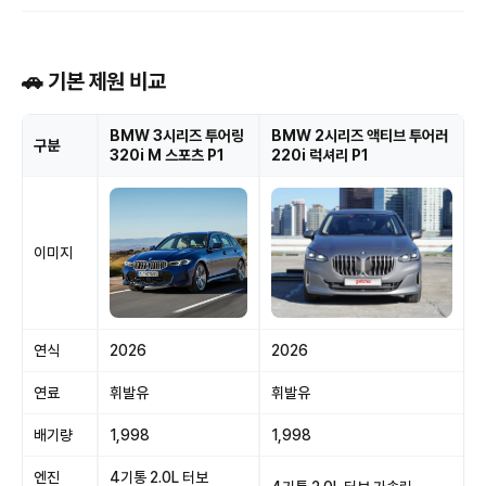
🚗 기본 제원 비교
BMW 3시리즈 투어링
BMW 2시리즈 액티브 투어러
구분
320i M 스포츠 P1
220i 럭셔리 P1
이미지
연식
2026
2026
연료
휘발유
휘발유
배기량
1,998
1,998
엔진
4기통 2.0L 터보