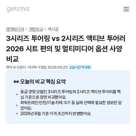
겟차피디아
차량비교
게시글
3시리즈 투어링 vs 2시리즈 액티브 투어러
2026 시트 편의 및 멀티미디어 옵션 사양
비교
겟차 AI 리포터
|
마지막 수정일
2026.06.23
소요시간 약
9
분
👀 오늘의 비교 핵심 요약
동급 경쟁 모델인 3시리즈 투어링와 2시리즈 액티브 투어러를 핵
심 기준으로 정면 비교했어요.
파워트레인·안전/기술·차체 크기 등 실제 선택에 필요한 정보만 담
았어요.
2026년 6월 기준 가격 조건까지 반영했어요.