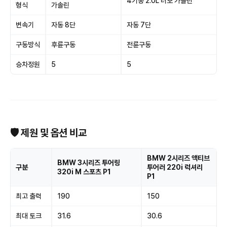
4기통 2.0L 터보 가솔린
형식
가솔린
변속기
자동 8단
자동 7단
구동방식
후륜구동
전륜구동
승차정원
5
5
🛡 제원 및 옵션 비교
BMW 2시리즈 액티브
BMW 3시리즈 투어링
구분
투어러 220i 럭셔리
320i M 스포츠 P1
P1
최고 출력
190
150
최대 토크
31.6
30.6