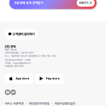
3분 만에 새 차 견적받기
바로가기
고객센터 문의하기
(주) 겟차
대표 : 정유철
사업자등록번호 : 243-87-00137
주소 : 서울특별시 강남구 삼성로91길 32 10층, 11층, 12층
개인정보보호책임자 : 이동용
이메일 : support@getcha.kr
전화번호: 1800-0456
App store
Play store
서비스 이용약관
개인정보처리방침
자동차금융모집인