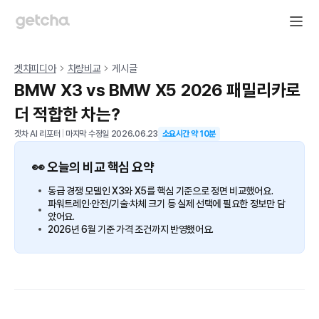
겟차피디아
차량비교
게시글
BMW X3 vs BMW X5 2026 패밀리카로
더 적합한 차는?
겟차 AI 리포터
|
마지막 수정일
2026.06.23
소요시간 약
10
분
👀 오늘의 비교 핵심 요약
동급 경쟁 모델인 X3와 X5를 핵심 기준으로 정면 비교했어요.
파워트레인·안전/기술·차체 크기 등 실제 선택에 필요한 정보만 담
았어요.
2026년 6월 기준 가격 조건까지 반영했어요.