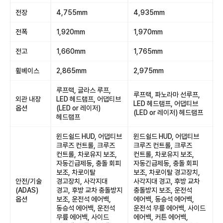
전장
4,755mm
4,935mm
전폭
1,920mm
1,970mm
전고
1,660mm
1,765mm
휠베이스
2,865mm
2,975mm
루프랙, 글라스 루프,
루프랙, 파노라마 선루프,
외관 내장
LED 헤드램프, 어댑티브
LED 헤드램프, 어댑티브
옵션
(LED or 레이저)
(LED or 레이저) 헤드램프
헤드램프
윈드쉴드 HUD, 어댑티브
윈드쉴드 HUD, 어댑티브
크루즈 컨트롤, 크루즈
크루즈 컨트롤, 크루즈
컨트롤, 차로유지 보조,
컨트롤, 차로유지 보조,
자동긴급제동, 충돌 회피
자동긴급제동, 충돌 회피
보조, 차로이탈
보조, 차로이탈 경고장치,
안전/기술
경고장치, 사각지대
사각지대 경고, 후방 교차
(ADAS)
경고, 후방 교차 충돌방지
충돌방지 보조, 운전석
옵션
보조, 운전석 에어백,
에어백, 동승석 에어백,
동승석 에어백, 운전석
운전석 무릎 에어백, 사이드
무릎 에어백, 사이드
에어백, 커튼 에어백,