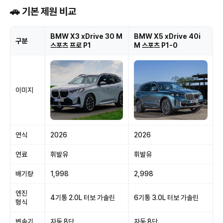
🚗 기본 제원 비교
BMW X3 xDrive 30 M
BMW X5 xDrive 40i
구분
스포츠 프로 P1
M 스포츠 P1-0
이미지
연식
2026
2026
연료
휘발유
휘발유
배기량
1,998
2,998
엔진
4기통 2.0L 터보 가솔린
6기통 3.0L 터보 가솔린
형식
변속기
자동 8단
자동 8단