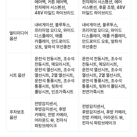
에어백, 커튼 에어백,
전자제어 서스펜션, 에어
전자제어 서스펜션,
서스펜션, 후륜 조향, 48V
48V 마일드 하이브리드
마일드 하이브리드
내비게이션, 블루투스,
내비게이션, 블루투스,
프리미엄 오디오, 와이드
프리미엄 오디오, 와이드
멀티미디어
디스플레이, 애플
디스플레이, 애플 카플레이,
옵션
카플레이, 안드로이드
안드로이드 오토, 앞좌석
오토, 앞좌석 무선충전
무선충전
운전석 전동시트, 조수석
운전석 전동시트, 조수석
전동시트, 메모리시트,
전동시트, 메모리시트,
운전석 열선시트, 조수석
운전석 열선시트, 조수석
시트 옵션
열선시트, 2열 열선시트,
열선시트, 2열 열선시트,
운전석 통풍시트, 조수석
운전석 통풍시트, 조수석
통풍시트, 뒷좌석
통풍시트, 뒷좌석 폴딩시트,
폴딩시트, 인조가죽시트
천연가죽시트
전방감지센서,
전방감지센서,
후방감지센서, 후방
주차보조
후방감지센서, 후방 카메라,
카메라, 전방 카메라,
옵션
전방 카메라, 어라운드 뷰,
어라운드 뷰, 전자식
전자식 파킹브레이크
파킹브레이크