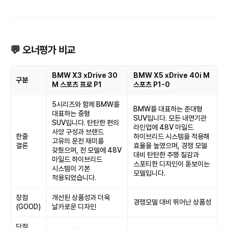
💬 오너평가 비교
BMW X3 xDrive 30
BMW X5 xDrive 40i M
구분
M 스포츠 프로 P1
스포츠 P1-0
5시리즈와 함께 BMW를
BMW를 대표하는 준대형
대표하는 중형
SUV입니다. 모든 내연기관
SUV입니다. 탄탄한 편의
라인업에 48V 마일드
사양 구성과 브랜드
한줄
하이브리드 시스템을 적용해
고유의 운전 재미를
결론
효율을 높였으며, 경쟁 모델
갖췄으며, 전 모델에 48V
대비 탄탄한 주행 질감과
마일드 하이브리드
스포티한 디자인이 돋보이는
시스템이 기본
모델입니다.
적용되었습니다.
장점
개선된 상품성과 더욱
경쟁모델 대비 뛰어난 상품성
(GOOD)
날카로운 디자인
단점