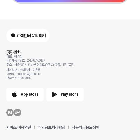
고객센터 문의하기
(주) 겟차
대표 : 정유철
사업자등록번호 : 243-87-00137
주소 : 서울특별시 강남구 삼성로91길 32 10층, 11층, 12층
개인정보보호책임자 : 이동용
이메일 : support@getcha.kr
전화번호: 1800-0456
App store
Play store
서비스 이용약관
개인정보처리방침
자동차금융모집인