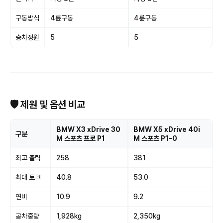
구동방식
4륜구동
4륜구동
승차정원
5
5
🛡 제원 및 옵션 비교
BMW X3 xDrive 30
BMW X5 xDrive 40i
구분
M 스포츠 프로 P1
M 스포츠 P1-0
최고 출력
258
381
최대 토크
40.8
53.0
연비
10.9
9.2
공차중량
1,928kg
2,350kg