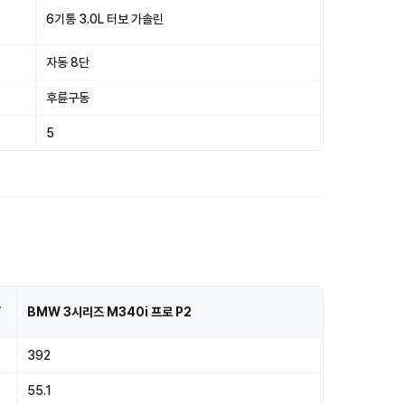
6기통 3.0L 터보 가솔린
자동 8단
후륜구동
5
로
BMW 3시리즈 M340i 프로 P2
392
55.1