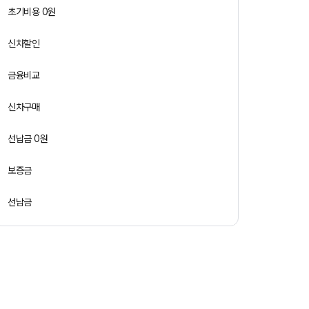
초기비용 0원
신차할인
금융비교
신차구매
선납금 0원
보증금
선납금