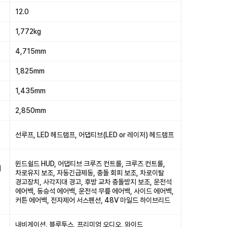
12.0
1,772kg
4,715mm
1,825mm
1,435mm
2,850mm
선루프, LED 헤드램프, 어댑티브(LED or 레이저) 헤드램프
윈드쉴드 HUD, 어댑티브 크루즈 컨트롤, 크루즈 컨트롤,
피
차로유지 보조, 자동긴급제동, 충돌 회피 보조, 차로이탈
경고장치, 사각지대 경고, 후방 교차 충돌방지 보조, 운전석
에어백, 동승석 에어백, 운전석 무릎 에어백, 사이드 에어백,
커튼 에어백, 전자제어 서스펜션, 48V 마일드 하이브리드
내비게이션, 블루투스, 프리미엄 오디오, 와이드