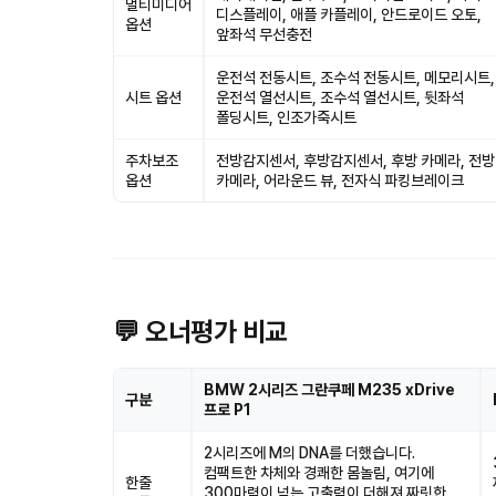
멀티미디어
디스플레이, 애플 카플레이, 안드로이드 오토,
옵션
앞좌석 무선충전
운전석 전동시트, 조수석 전동시트, 메모리시트,
시트 옵션
운전석 열선시트, 조수석 열선시트, 뒷좌석
폴딩시트, 인조가죽시트
주차보조
전방감지센서, 후방감지센서, 후방 카메라, 전방
옵션
카메라, 어라운드 뷰, 전자식 파킹브레이크
💬 오너평가 비교
BMW 2시리즈 그란쿠페 M235 xDrive
구분
프로 P1
2시리즈에 M의 DNA를 더했습니다.
컴팩트한 차체와 경쾌한 몸놀림, 여기에
한줄
300마력이 넘는 고출력이 더해져 짜릿한