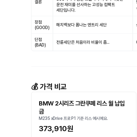
결론
운전 재미를 선사하는 고성능 컴팩트
세단입니다.
장점
해치백보다 폼나는 엔트리 세단
(GOOD)
단점
전륜세단은 처음이라 비율이 좀...
(BAD)
💰 가격 비교
BMW 2시리즈 그란쿠페 리스 월 납입
금
M235 xDrive 프로 P1 기준 리스 예시예요.
373,910원