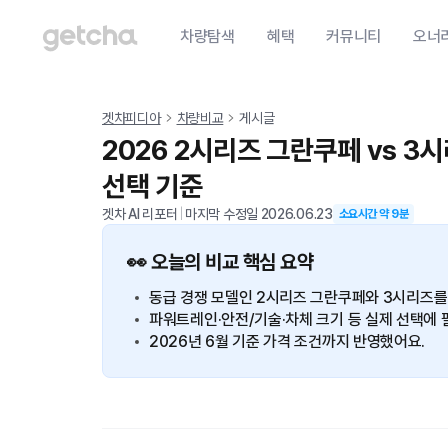
차량탐색
혜택
커뮤니티
오너
겟차피디아
차량비교
게시글
2026 2시리즈 그란쿠페 vs 3
선택 기준
겟차 AI 리포터
|
마지막 수정일
2026.06.23
소요시간 약
9
분
👀 오늘의 비교 핵심 요약
동급 경쟁 모델인 2시리즈 그란쿠페와 3시리즈를
파워트레인·안전/기술·차체 크기 등 실제 선택에 
2026년 6월 기준 가격 조건까지 반영했어요.