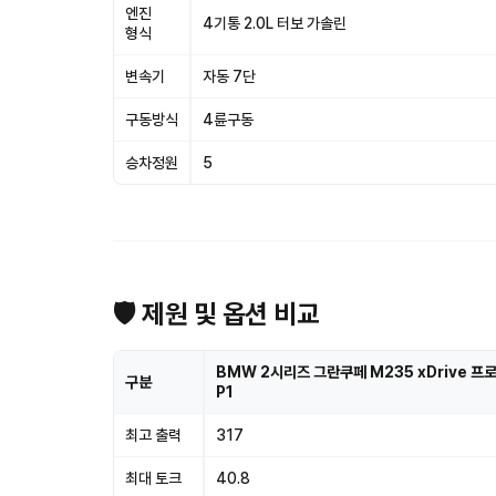
엔진
4기통 2.0L 터보 가솔린
형식
변속기
자동 7단
구동방식
4륜구동
승차정원
5
🛡 제원 및 옵션 비교
BMW 2시리즈 그란쿠페 M235 xDrive 프
구분
P1
최고 출력
317
최대 토크
40.8