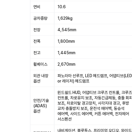
연비
10.6
공차중량
1,629kg
전장
4,545mm
전폭
1,800mm
전고
1,445mm
휠베이스
2,670mm
외관 내장
파노라마 선루프, LED 헤드램프, 어댑티브(LED
옵션
or 레이저) 헤드램프
윈드쉴드 HUD, 어댑티브 크루즈 컨트롤, 크루즈
컨트롤, 차로유지 보조, 자동긴급제동, 충돌 회
안전/기술
보조, 차로이탈 경고장치, 사각지대 경고, 후방
(ADAS)
교차 충돌방지 보조, 운전석 에어백, 동승석
옵션
에어백, 사이드 에어백, 커튼 에어백, 전자제어
서스펜션
내비게이션, 블루투스, 프리미엄 오디오, 와이드