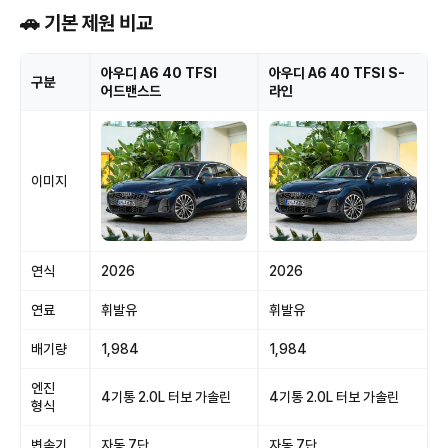
🚗 기본 제원 비교
아우디 A6 40 TFSI
아우디 A6 40 TFSI S-
구분
어드밴스드
라인
이미지
연식
2026
2026
연료
휘발유
휘발유
배기량
1,984
1,984
엔진
4기통 2.0L 터보 가솔린
4기통 2.0L 터보 가솔린
형식
변속기
자동 7단
자동 7단