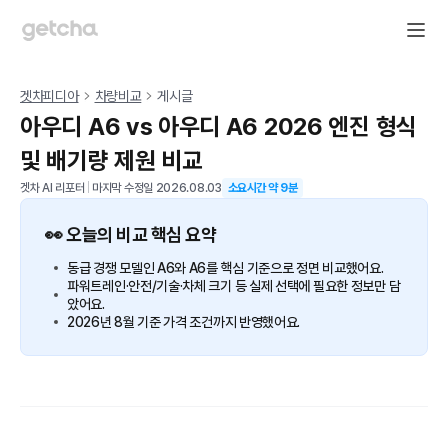
겟차피디아
차량비교
게시글
아우디 A6 vs 아우디 A6 2026 엔진 형식
및 배기량 제원 비교
겟차 AI 리포터
|
마지막 수정일
2026.08.03
소요시간 약
9
분
👀 오늘의 비교 핵심 요약
동급 경쟁 모델인 A6와 A6를 핵심 기준으로 정면 비교했어요.
파워트레인·안전/기술·차체 크기 등 실제 선택에 필요한 정보만 담
았어요.
2026년 8월 기준 가격 조건까지 반영했어요.