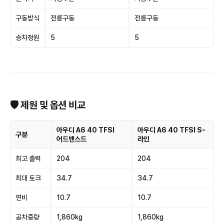
구동방식
전륜구동
전륜구동
승차정원
5
5
🛡 제원 및 옵션 비교
아우디 A6 40 TFSI
아우디 A6 40 TFSI S-
구분
어드밴스드
라인
최고 출력
204
204
최대 토크
34.7
34.7
연비
10.7
10.7
공차중량
1,860kg
1,860kg