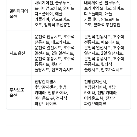
내비게이션, 블루투스,
내비게이션, 블루투스,
프리미엄 오디오, 와이드
프리미엄 오디오, 와이드
멀티미디어
디스플레이, 애플
디스플레이, 애플
옵션
카플레이, 안드로이드
카플레이, 안드로이드
오토, 앞좌석 무선충전
오토, 앞좌석 무선충전
운전석 전동시트, 조수석
운전석 전동시트, 조수석
전동시트, 메모리시트,
전동시트, 메모리시트,
운전석 열선시트, 조수석
운전석 열선시트, 조수석
시트 옵션
열선시트, 2열 열선시트,
열선시트, 2열 열선시트,
운전석 통풍시트, 조수석
운전석 통풍시트, 조수석
통풍시트, 뒷좌석
통풍시트, 뒷좌석
폴딩시트, 인조가죽시트
폴딩시트, 인조가죽시트
전방감지센서,
전방감지센서,
후방감지센서, 후방
후방감지센서, 후방
주차보조
카메라, 전방 카메라,
카메라, 전방 카메라,
옵션
어라운드 뷰, 전자식
어라운드 뷰, 전자식
파킹브레이크
파킹브레이크