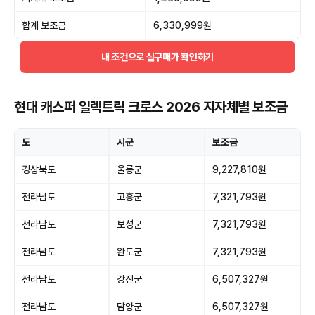
합계 보조금
6,330,999원
내 조건으로 실구매가 확인하기
현대 캐스퍼 일렉트릭 크로스 2026 지자체별 보조금
도
시군
보조금
경상북도
울릉군
9,227,810원
전라남도
고흥군
7,321,793원
전라남도
보성군
7,321,793원
전라남도
완도군
7,321,793원
전라남도
강진군
6,507,327원
전라남도
담양군
6,507,327원