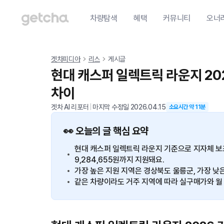
차량탐색
혜택
커뮤니티
오너
겟차피디아
리스
게시글
현대 캐스퍼 일렉트릭 라운지 20
차이
겟차 AI 리포터
|
마지막 수정일
2026.04.15
소요시간 약
11
분
👀 오늘의 글 핵심 요약
현대 캐스퍼 일렉트릭 라운지 기준으로 지자체 보조
9,284,655원까지 지원돼요.
가장 높은 지원 지역은 경상북도 울릉군, 가장 낮
같은 차량이라도 거주 지역에 따라 실구매가와 월 