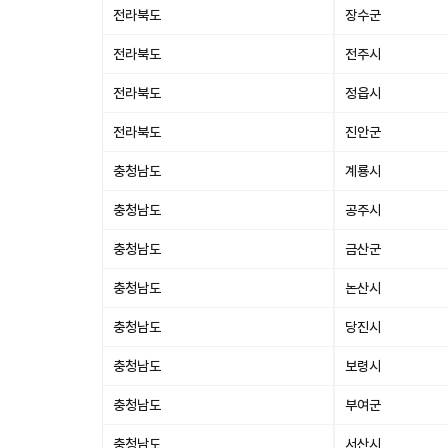
전라북도
장수군
전라북도
전주시
전라북도
정읍시
전라북도
진안군
충청남도
계룡시
충청남도
공주시
충청남도
금산군
충청남도
논산시
충청남도
당진시
충청남도
보령시
충청남도
부여군
충청남도
서산시