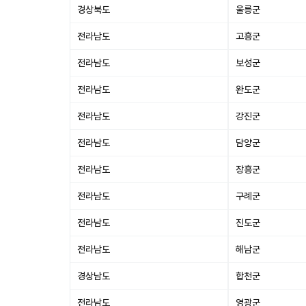
경상북도
울릉군
전라남도
고흥군
전라남도
보성군
전라남도
완도군
전라남도
강진군
전라남도
담양군
전라남도
장흥군
전라남도
구례군
전라남도
진도군
전라남도
해남군
경상남도
합천군
전라남도
영광군