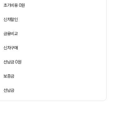
초기비용 0원
신차할인
금융비교
신차구매
선납금 0원
보증금
선납금