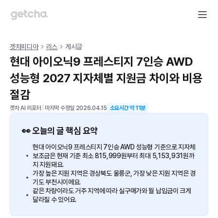
겟차피디아
리스
게시글
현대 아이오닉9 프레스티지 7인승 AWD
성능형 2027 지자체별 지원금 차이와 비용
절감
겟차 AI 리포터
|
마지막 수정일
2026.04.15
소요시간 약
11
분
👀 오늘의 글 핵심 요약
현대 아이오닉9 프레스티지 7인승 AWD 성능형 기준으로 지자체
보조금은 현재 기준 최소 815,999원부터 최대 5,153,931원까
지 지원돼요.
가장 높은 지원 지역은 경상북도 울릉군, 가장 낮은 지원 지역은 경
기도 부천시이에요.
같은 차량이라도 거주 지역에 따라 실구매가와 월 납입금이 크게
달라질 수 있어요.