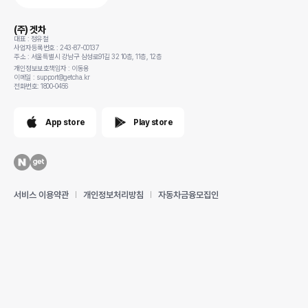
(주) 겟차
대표 : 정유철
사업자등록번호 : 243-87-00137
주소 : 서울특별시 강남구 삼성로91길 32 10층, 11층, 12층
개인정보보호책임자 : 이동용
이메일 : support@getcha.kr
전화번호: 1800-0456
App store
Play store
서비스 이용약관
개인정보처리방침
자동차금융모집인