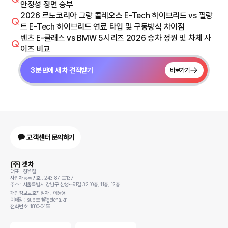
안정성 정면 승부
2026 르노코리아 그랑 콜레오스 E-Tech 하이브리드 vs 필랑
트 E-Tech 하이브리드 연료 타입 및 구동방식 차이점
벤츠 E-클래스 vs BMW 5시리즈 2026 승차 정원 및 차체 사
이즈 비교
3분 만에 새 차 견적받기
바로가기
고객센터 문의하기
(주) 겟차
대표 : 정유철
사업자등록번호 : 243-87-00137
주소 : 서울특별시 강남구 삼성로91길 32 10층, 11층, 12층
개인정보보호책임자 : 이동용
이메일 : support@getcha.kr
전화번호: 1800-0456