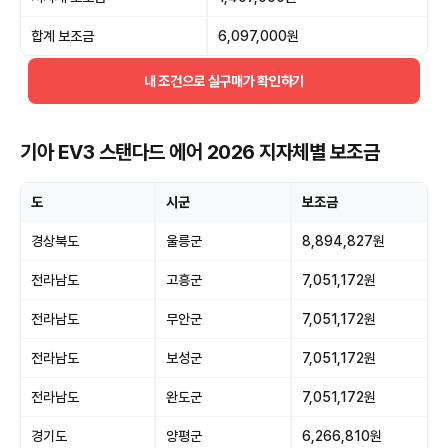
합계 보조금
6,097,000원
내 조건으로 실구매가 확인하기
기아 EV3 스탠다드 에어 2026 지자체별 보조금
도
시군
보조금
경상북도
울릉군
8,894,827원
전라남도
고흥군
7,051,172원
전라남도
무안군
7,051,172원
전라남도
보성군
7,051,172원
전라남도
완도군
7,051,172원
경기도
양평군
6,266,810원