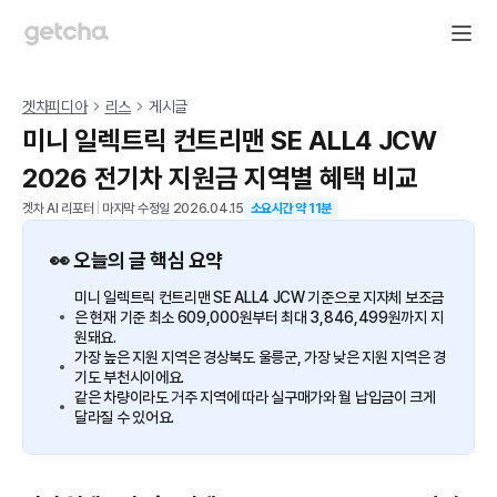
겟차피디아
리스
게시글
미니 일렉트릭 컨트리맨 SE ALL4 JCW
2026 전기차 지원금 지역별 혜택 비교
겟차 AI 리포터
|
마지막 수정일
2026.04.15
소요시간 약
11
분
👀 오늘의 글 핵심 요약
미니 일렉트릭 컨트리맨 SE ALL4 JCW 기준으로 지자체 보조금
은 현재 기준 최소 609,000원부터 최대 3,846,499원까지 지
원돼요.
가장 높은 지원 지역은 경상북도 울릉군, 가장 낮은 지원 지역은 경
기도 부천시이에요.
같은 차량이라도 거주 지역에 따라 실구매가와 월 납입금이 크게
달라질 수 있어요.