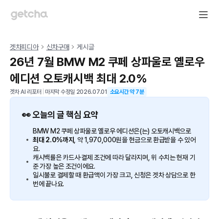
겟차피디아
신차구매
게시글
26년 7월 BMW M2 쿠페 상파울로 옐로우
에디션 오토캐시백 최대 2.0%
겟차 AI 리포터
|
마지막 수정일
2026.07.01
소요시간 약
7
분
👀 오늘의 글 핵심 요약
BMW M2 쿠페 상파울로 옐로우 에디션은(는) 오토캐시백으로
최대 2.0%까지
, 약 1,970,000원을 현금으로 환급받을 수 있어
요.
캐시백률은 카드사·결제 조건에 따라 달라지며, 위 수치는 현재 기
준 가장 높은 조건이에요.
일시불로 결제할 때 환급액이 가장 크고, 신청은 겟차 상담으로 한
번에 끝나요.