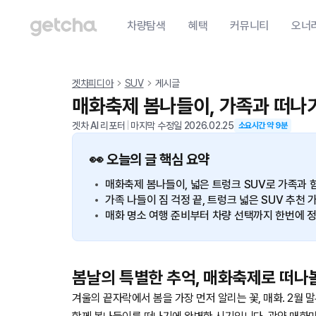
차량탐색
혜택
커뮤니티
오너
겟차피디아
SUV
게시글
매화축제 봄나들이, 가족과 떠나기
겟차 AI 리포터
|
마지막 수정일
2026.02.25
소요시간 약
9
분
👀 오늘의 글 핵심 요약
매화축제 봄나들이, 넓은 트렁크 SUV로 가족과 
가족 나들이 짐 걱정 끝, 트렁크 넓은 SUV 추천
매화 명소 여행 준비부터 차량 선택까지 한번에 
봄날의 특별한 추억, 매화축제로 떠나
겨울의 끝자락에서 봄을 가장 먼저 알리는 꽃, 매화. 2월