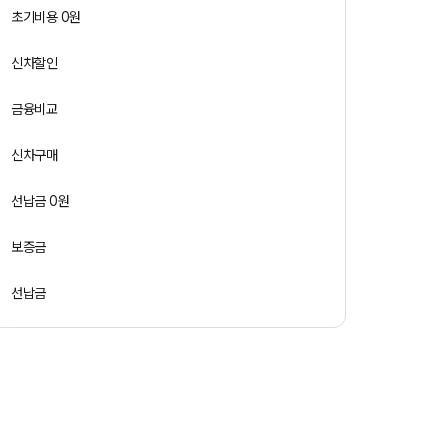
초기비용 0원
신차할인
금융비교
신차구매
선납금 0원
보증금
선납금