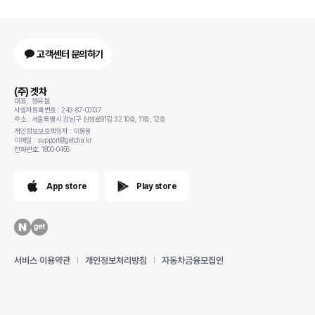
고객센터 문의하기
(주) 겟차
대표 : 정유철
사업자등록번호 : 243-87-00137
주소 : 서울특별시 강남구 삼성로91길 32 10층, 11층, 12층
개인정보보호책임자 : 이동용
이메일 : support@getcha.kr
전화번호: 1800-0456
App store
Play store
서비스 이용약관
개인정보처리방침
자동차금융모집인