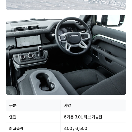
구분
사양
엔진
6기통 3.0L 터보 가솔린
최고출력
400 / 6,500