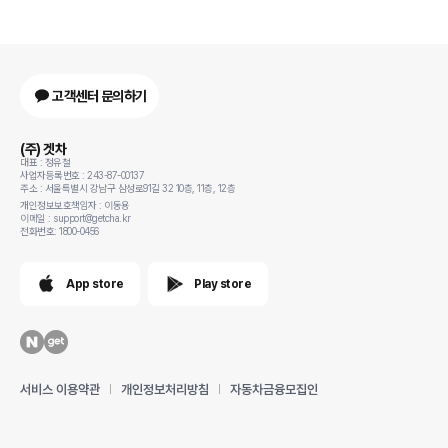
고객센터 문의하기
(주) 겟차
대표 : 정유철
사업자등록번호 : 243-87-00137
주소 : 서울특별시 강남구 삼성로91길 32 10층, 11층, 12층
개인정보보호책임자 : 이동용
이메일 : support@getcha.kr
전화번호: 1800-0456
App store
Play store
서비스 이용약관
개인정보처리방침
자동차금융모집인