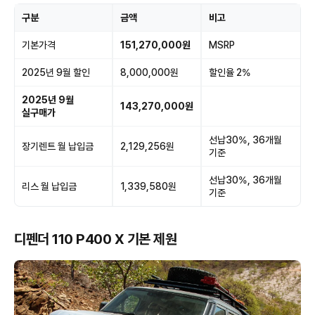
구분
금액
비고
기본가격
151,270,000원
MSRP
2025년 9월 할인
8,000,000원
할인율 2%
2025년 9월
143,270,000원
실구매가
선납30%, 36개월
장기렌트 월 납입금
2,129,256원
기준
선납30%, 36개월
리스 월 납입금
1,339,580원
기준
디펜더 110 P400 X 기본 제원