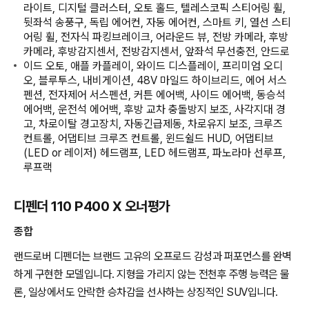
라이트, 디지털 클러스터, 오토 홀드, 텔레스코픽 스티어링 휠,
뒷좌석 송풍구, 독립 에어컨, 자동 에어컨, 스마트 키, 열선 스티
어링 휠, 전자식 파킹브레이크, 어라운드 뷰, 전방 카메라, 후방
카메라, 후방감지센서, 전방감지센서, 앞좌석 무선충전, 안드로
이드 오토, 애플 카플레이, 와이드 디스플레이, 프리미엄 오디
오, 블루투스, 내비게이션, 48V 마일드 하이브리드, 에어 서스
펜션, 전자제어 서스펜션, 커튼 에어백, 사이드 에어백, 동승석
에어백, 운전석 에어백, 후방 교차 충돌방지 보조, 사각지대 경
고, 차로이탈 경고장치, 자동긴급제동, 차로유지 보조, 크루즈
컨트롤, 어댑티브 크루즈 컨트롤, 윈드쉴드 HUD, 어댑티브
(LED or 레이저) 헤드램프, LED 헤드램프, 파노라마 선루프,
루프랙
디펜더 110 P400 X 오너평가
종합
랜드로버 디펜더는 브랜드 고유의 오프로드 감성과 퍼포먼스를 완벽
하게 구현한 모델입니다. 지형을 가리지 않는 전천후 주행 능력은 물
론, 일상에서도 안락한 승차감을 선사하는 상징적인 SUV입니다.