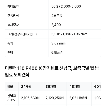
최대토크
56.2 / 2,000-5,000
구동방식
4륜구동
공차중량
2,490
크기(전장×전폭×전고)
5,018×1,996×1,967mm
축거
3,022mm
연비
6.9km/l
디펜더 110 P400 X 장기렌트 선납금, 보증금별 월 납
입료 모의견적
비율
24개월
36개월
48개월
60개월
선납금
2,196,680원
2,129,256원
2,021,185원
1,984,
30%