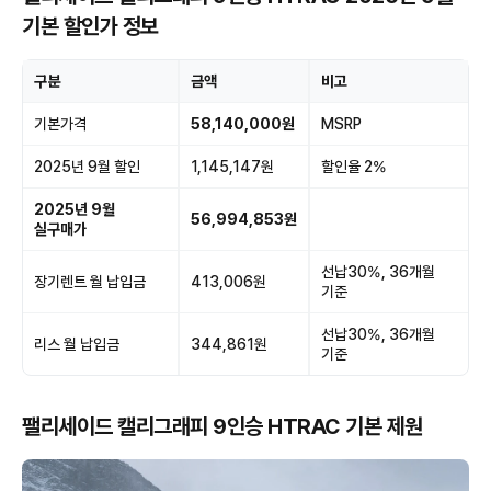
기본 할인가 정보
구분
금액
비고
기본가격
58,140,000원
MSRP
2025년 9월 할인
1,145,147원
할인율 2%
2025년 9월
56,994,853원
실구매가
선납30%, 36개월
장기렌트 월 납입금
413,006원
기준
선납30%, 36개월
리스 월 납입금
344,861원
기준
팰리세이드 캘리그래피 9인승 HTRAC 기본 제원