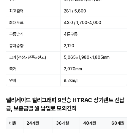
최고출력
281 / 5,800
최대토크
43.0 / 1,700-4,000
구동방식
4륜구동
공차중량
2,120
크기(전장×전폭×전고)
5,065×1,980×1,805mm
축거
2,970mm
연비
8.2km/l
팰리세이드 캘리그래피 9인승 HTRAC 장기렌트 선납
금, 보증금별 월 납입료 모의견적
비율
24개월
36개월
48개월
60개월