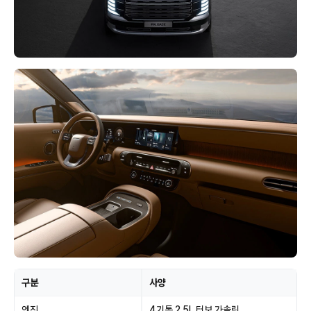
구분
사양
엔진
4기통 2.5L 터보 가솔린