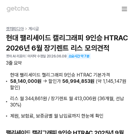
겟차피디아
게시글
현대 팰리세이드 캘리그래피 9인승 HTRAC
2026년 6월 장기렌트 리스 모의견적
겟차 AI 리포터
|
마지막 수정일
2026.06.08
소요시간 약
7
분
3줄 요약
현대 팰리세이드 캘리그래피 9인승 HTRAC 기본가격
58,140,000원
→ 할인가
56,994,853원
(약 1,145,147원
할인)
리스 월 344,861원 / 장기렌트 월 413,006원 (36개월, 선납
30%)
제원, 보험료, 보증금별 월 납입료까지 한눈에 확인
팰리세이드 캘리그래피 9인승 HTRAC 2025년 9월