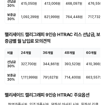
선납금
415,050원
413,006원
468,097원
476,550원
30%
보증금
1,092,299원
821,999원
764,448원
717,732원
30%
팰리세이드 캘리그래피 9인승 HTRAC 리스 선납금, 보
증금별 월 납입료 모의견적
비율
24개월
36개월
48개월
60개월
선납금
327,700원
344,861원
393,523원
410,366원
30%
보증금
1,111,999원
791,627원
714,400원
663,557원
30%
팰리세이드 캘리그래피 9인승 HTRAC 주요옵션
천연가죽시트, 인조가죽시트, 앞좌석 마사지 시트, 뒷좌석 리클