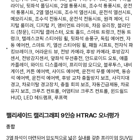
라이닝, 뒷좌석 폴딩시트, 2열 통풍시트, 조수석 통풍시트, 운전
석 통풍시트, 2열 열선시트, 조수석 열선시트, 운전석 열선시트,
메모리시트, 조수석 전동시트, 운전석 전동시트, 원격 제어, 디
지털 룸미러, 디지털 키, 앰비언트 라이트, 차음 유리창, 블라인
드 (창문), 디지털 클러스터, 오토 홀드, 스마트 트렁크, 전동 트
렁크, 텔레스코픽 스티어링 휠, 뒷좌석 송풍구, 독립 에어컨, 자
동 에어컨, 스마트 키, 열선 스티어링 휠, 패들 시프트, 전자식 파
킹브레이크, 어라운드 뷰, 전방 카메라, 후방 카메라, 후방감지
센서, 전방감지센서, 앞좌석 무선충전, 안드로이드 오토, 애플
카플레이, 와이드 디스플레이, 프리미엄 오디오, 블루투스, 내비
게이션, 커튼 에어백, 사이드 에어백, 운전석 무릎 에어백, 동승
석 에어백, 운전석 에어백, 후방 교차 충돌방지 보조, 사각지대
경고, 차로이탈 경고장치, 충돌 회피 보조, 자동긴급제동, 차로
유지 보조, 크루즈 컨트롤, 어댑티브 크루즈 컨트롤, 윈드쉴드
HUD, LED 헤드램프, 루프랙
팰리세이드 캘리그래피 9인승 HTRAC 오너평가
종합
3열 좌석이 마련되어 압도적으로 넓은 실내를 갖춘 프리미엄 SUV입