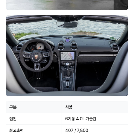
구분
사양
엔진
6기통 4.0L 가솔린
최고출력
407 / 7,800