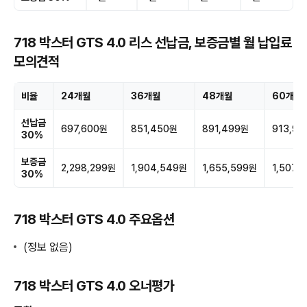
718 박스터 GTS 4.0 리스 선납금, 보증금별 월 납입료
모의견적
비율
24개월
36개월
48개월
60개월
선납금
697,600원
851,450원
891,499원
913,9
30%
보증금
2,298,299원
1,904,549원
1,655,599원
1,507,
30%
718 박스터 GTS 4.0 주요옵션
(정보 없음)
718 박스터 GTS 4.0 오너평가