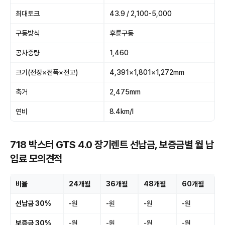
최대토크
43.9 / 2,100-5,000
구동방식
후륜구동
공차중량
1,460
크기(전장×전폭×전고)
4,391×1,801×1,272mm
축거
2,475mm
연비
8.4km/l
718 박스터 GTS 4.0 장기렌트 선납금, 보증금별 월 납
입료 모의견적
비율
24개월
36개월
48개월
60개월
선납금 30%
-원
-원
-원
-원
보증금 30%
-원
-원
-원
-원