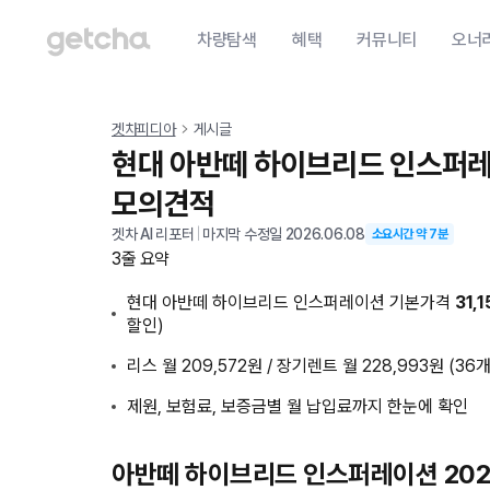
차량탐색
혜택
커뮤니티
오너
겟차피디아
게시글
현대 아반떼 하이브리드 인스퍼레이
모의견적
겟차 AI 리포터
|
마지막 수정일
2026.06.08
소요시간 약
7
분
3줄 요약
현대 아반떼 하이브리드 인스퍼레이션 기본가격
31,
할인)
리스 월 209,572원 / 장기렌트 월 228,993원 (36
제원, 보험료, 보증금별 월 납입료까지 한눈에 확인
아반떼 하이브리드 인스퍼레이션 202