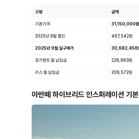
구분
금액
기본가격
31,150,000
2025년 9월 할인
467,542원
2025년 9월 실구매가
30,682,458
장기렌트 월 납입금
228,993원
리스 월 납입금
209,572원
아반떼 하이브리드 인스퍼레이션 기본