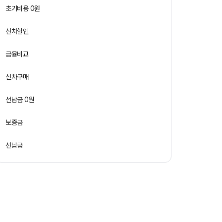
초기비용 0원
신차할인
금융비교
신차구매
선납금 0원
보증금
선납금