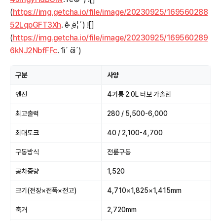
(
https://img.getcha.io/file/image/20230925/169560288
52LqpGFT3Xh
. ê·¸ë¦´) ![]
(
https://img.getcha.io/file/image/20230925/169560289
6kNJ2NbfFFc
. 1ì´ ëì´)
구분
사양
엔진
4기통 2.0L 터보 가솔린
최고출력
280 / 5,500-6,000
최대토크
40 / 2,100-4,700
구동방식
전륜구동
공차중량
1,520
크기(전장×전폭×전고)
4,710×1,825×1,415mm
축거
2,720mm