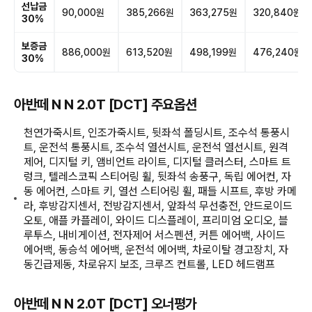
선납금
90,000원
385,266원
363,275원
320,840원
30%
보증금
886,000원
613,520원
498,199원
476,240원
30%
아반떼 N N 2.0T [DCT] 주요옵션
천연가죽시트, 인조가죽시트, 뒷좌석 폴딩시트, 조수석 통풍시
트, 운전석 통풍시트, 조수석 열선시트, 운전석 열선시트, 원격
제어, 디지털 키, 앰비언트 라이트, 디지털 클러스터, 스마트 트
렁크, 텔레스코픽 스티어링 휠, 뒷좌석 송풍구, 독립 에어컨, 자
동 에어컨, 스마트 키, 열선 스티어링 휠, 패들 시프트, 후방 카메
라, 후방감지센서, 전방감지센서, 앞좌석 무선충전, 안드로이드
오토, 애플 카플레이, 와이드 디스플레이, 프리미엄 오디오, 블
루투스, 내비게이션, 전자제어 서스펜션, 커튼 에어백, 사이드
에어백, 동승석 에어백, 운전석 에어백, 차로이탈 경고장치, 자
동긴급제동, 차로유지 보조, 크루즈 컨트롤, LED 헤드램프
아반떼 N N 2.0T [DCT] 오너평가