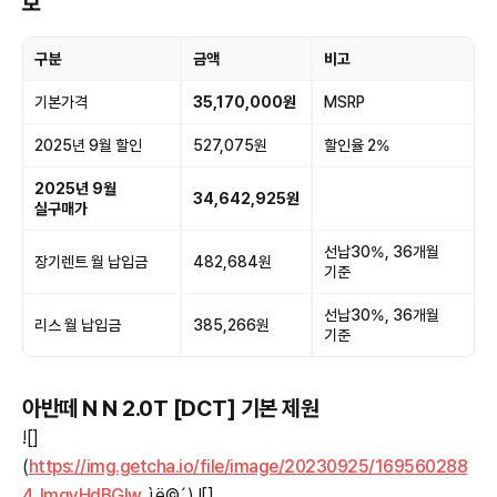
보
구분
금액
비고
기본가격
35,170,000원
MSRP
2025년 9월 할인
527,075원
할인율 2%
2025년 9월
34,642,925원
실구매가
선납30%, 36개월
장기렌트 월 납입금
482,684원
기준
선납30%, 36개월
리스 월 납입금
385,266원
기준
아반떼 N N 2.0T [DCT] 기본 제원
![]
(
https://img.getcha.io/file/image/20230925/169560288
4JmgyHdBGlw
. ì ë©´) ![]