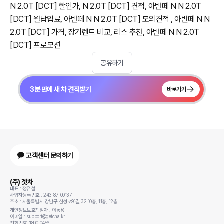
N 2.0T [DCT] 할인가, N 2.0T [DCT] 견적, 아반떼 N N 2.0T
[DCT] 월납입료, 아반떼 N N 2.0T [DCT] 모의견적 , 아반떼 N N
2.0T [DCT] 가격, 장기렌트 비교, 리스 추천, 아반떼 N N 2.0T
[DCT] 프로모션
공유하기
3분 만에 새 차 견적받기
바로가기
고객센터 문의하기
(주) 겟차
대표 : 정유철
사업자등록번호 : 243-87-00137
주소 : 서울특별시 강남구 삼성로91길 32 10층, 11층, 12층
개인정보보호책임자 : 이동용
이메일 : support@getcha.kr
전화번호: 1800-0456