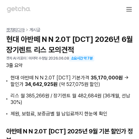
겟차피디아
게시글
현대 아반떼 N N 2.0T [DCT] 2026년 6월
장기렌트 리스 모의견적
겟차 AI 리포터
|
마지막 수정일
2026.06.08
소요시간 약
7
분
3줄 요약
현대 아반떼 N N 2.0T [DCT] 기본가격
35,170,000원
→
할인가
34,642,925원
(약 527,075원 할인)
리스 월 385,266원 / 장기렌트 월 482,684원 (36개월, 선납
30%)
제원, 보험료, 보증금별 월 납입료까지 한눈에 확인
아반떼 N N 2.0T [DCT] 2025년 9월 기본 할인가 정