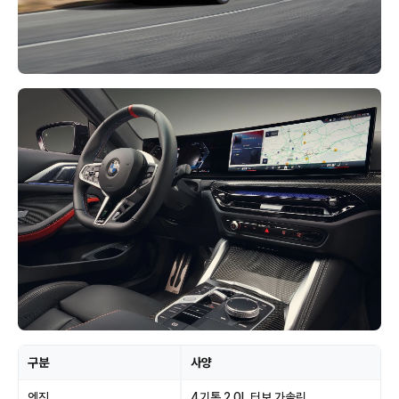
구분
사양
엔진
4기통 2.0L 터보 가솔린