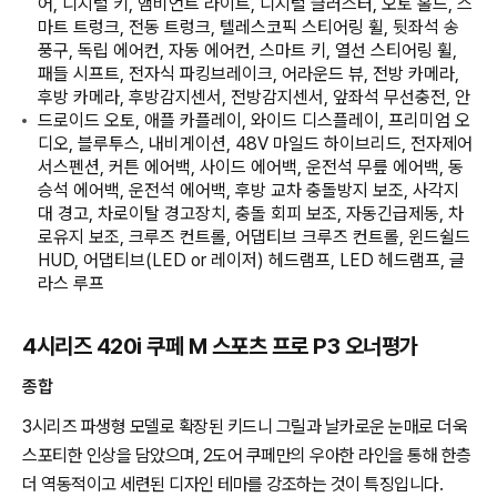
어, 디지털 키, 앰비언트 라이트, 디지털 클러스터, 오토 홀드, 스
마트 트렁크, 전동 트렁크, 텔레스코픽 스티어링 휠, 뒷좌석 송
풍구, 독립 에어컨, 자동 에어컨, 스마트 키, 열선 스티어링 휠,
패들 시프트, 전자식 파킹브레이크, 어라운드 뷰, 전방 카메라,
후방 카메라, 후방감지센서, 전방감지센서, 앞좌석 무선충전, 안
드로이드 오토, 애플 카플레이, 와이드 디스플레이, 프리미엄 오
디오, 블루투스, 내비게이션, 48V 마일드 하이브리드, 전자제어
서스펜션, 커튼 에어백, 사이드 에어백, 운전석 무릎 에어백, 동
승석 에어백, 운전석 에어백, 후방 교차 충돌방지 보조, 사각지
대 경고, 차로이탈 경고장치, 충돌 회피 보조, 자동긴급제동, 차
로유지 보조, 크루즈 컨트롤, 어댑티브 크루즈 컨트롤, 윈드쉴드
HUD, 어댑티브(LED or 레이저) 헤드램프, LED 헤드램프, 글
라스 루프
4시리즈 420i 쿠페 M 스포츠 프로 P3 오너평가
종합
3시리즈 파생형 모델로 확장된 키드니 그릴과 날카로운 눈매로 더욱
스포티한 인상을 담았으며, 2도어 쿠페만의 우아한 라인을 통해 한층
더 역동적이고 세련된 디자인 테마를 강조하는 것이 특징입니다.