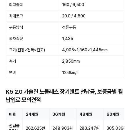
최고출력
160 / 6,500
최대토크
20.0 / 4,800
구동방식
전륜구동
공차중량
1,435
크기(전장×전폭×전고)
4,905×1,860×1,445mm
축거
2,850mm
연비
12.6km/l
K5 2.0 가솔린 노블레스 장기렌트 선납금, 보증금별 월
납입료 모의견적
비율
24개월
36개월
48개월
60개월
선납금
262,625원
248,903원
283,247원
305,036원