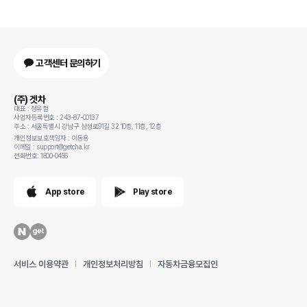
고객센터 문의하기
(주) 겟차
대표 : 정유철
사업자등록번호 : 243-87-00137
주소 : 서울특별시 강남구 삼성로91길 32 10층, 11층, 12층
개인정보보호책임자 : 이동용
이메일 : support@getcha.kr
전화번호: 1800-0456
App store
Play store
서비스 이용약관
개인정보처리방침
자동차금융모집인