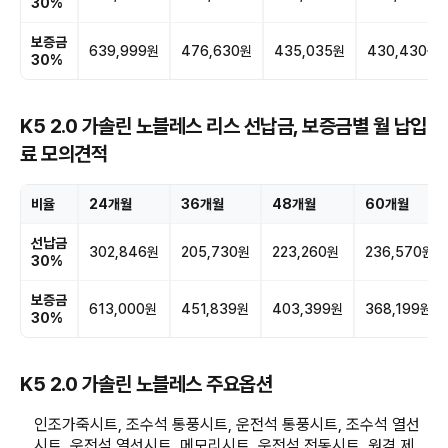
30%
보증금
639,999원
476,630원
435,035원
430,430원
30%
K5 2.0 가솔린 노블레스 리스 선납금, 보증금별 월 납입
료 모의견적
비율
24개월
36개월
48개월
60개월
선납금
302,846원
205,730원
223,260원
236,570원
30%
보증금
613,000원
451,839원
403,399원
368,199원
30%
K5 2.0 가솔린 노블레스 주요옵션
인조가죽시트, 조수석 통풍시트, 운전석 통풍시트, 조수석 열선
시트, 운전석 열선시트, 메모리시트, 운전석 전동시트, 원격 제