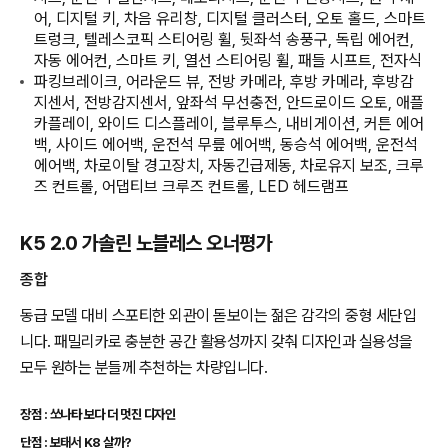
어, 디지털 키, 차음 유리창, 디지털 클러스터, 오토 홀드, 스마트
트렁크, 텔레스코픽 스티어링 휠, 뒷좌석 송풍구, 독립 에어컨,
자동 에어컨, 스마트 키, 열선 스티어링 휠, 패들 시프트, 전자식
파킹브레이크, 어라운드 뷰, 전방 카메라, 후방 카메라, 후방감
지센서, 전방감지센서, 앞좌석 무선충전, 안드로이드 오토, 애플
카플레이, 와이드 디스플레이, 블루투스, 내비게이션, 커튼 에어
백, 사이드 에어백, 운전석 무릎 에어백, 동승석 에어백, 운전석
에어백, 차로이탈 경고장치, 자동긴급제동, 차로유지 보조, 크루
즈 컨트롤, 어댑티브 크루즈 컨트롤, LED 헤드램프
K5 2.0 가솔린 노블레스 오너평가
종합
동급 모델 대비 스포티한 외관이 돋보이는 젊은 감각의 중형 세단입
니다. 패밀리카로 충분한 공간 활용성까지 갖춰 디자인과 실용성을
모두 원하는 분들께 추천하는 차량입니다.
장점 : 쏘나타 보다 더 멋진 디자인
단점 : 보태서 K8 살까?