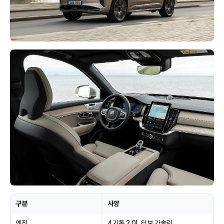
구분
사양
엔진
4기통 2.0L 터보 가솔린