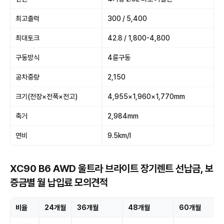
최고출력
300 / 5,400
최대토크
42.8 / 1,800-4,800
구동방식
4륜구동
공차중량
2,150
크기(전장×전폭×전고)
4,955×1,960×1,770mm
축거
2,984mm
연비
9.5km/l
XC90 B6 AWD 울트라 브라이트 장기렌트 선납금, 보
증금별 월 납입료 모의견적
비율
24개월
36개월
48개월
60개월