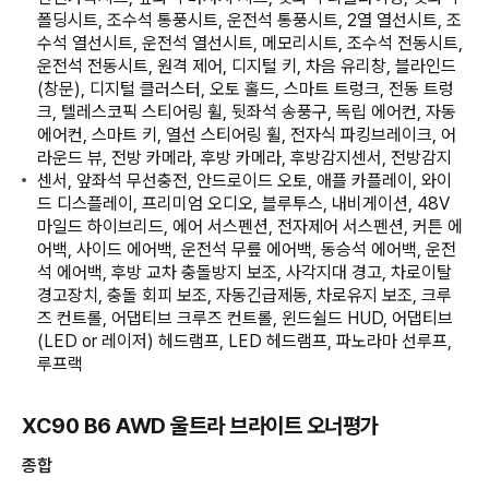
폴딩시트, 조수석 통풍시트, 운전석 통풍시트, 2열 열선시트, 조
수석 열선시트, 운전석 열선시트, 메모리시트, 조수석 전동시트,
운전석 전동시트, 원격 제어, 디지털 키, 차음 유리창, 블라인드
(창문), 디지털 클러스터, 오토 홀드, 스마트 트렁크, 전동 트렁
크, 텔레스코픽 스티어링 휠, 뒷좌석 송풍구, 독립 에어컨, 자동
에어컨, 스마트 키, 열선 스티어링 휠, 전자식 파킹브레이크, 어
라운드 뷰, 전방 카메라, 후방 카메라, 후방감지센서, 전방감지
센서, 앞좌석 무선충전, 안드로이드 오토, 애플 카플레이, 와이
드 디스플레이, 프리미엄 오디오, 블루투스, 내비게이션, 48V
마일드 하이브리드, 에어 서스펜션, 전자제어 서스펜션, 커튼 에
어백, 사이드 에어백, 운전석 무릎 에어백, 동승석 에어백, 운전
석 에어백, 후방 교차 충돌방지 보조, 사각지대 경고, 차로이탈
경고장치, 충돌 회피 보조, 자동긴급제동, 차로유지 보조, 크루
즈 컨트롤, 어댑티브 크루즈 컨트롤, 윈드쉴드 HUD, 어댑티브
(LED or 레이저) 헤드램프, LED 헤드램프, 파노라마 선루프,
루프랙
XC90 B6 AWD 울트라 브라이트 오너평가
종합