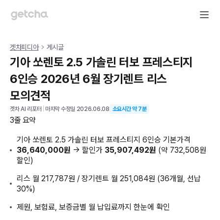
겟차피디아
게시글
기아 쏘렌토 2.5 가솔린 터보 프레스티지
6인승 2026년 6월 장기렌트 리스
모의견적
겟차 AI 리포터
|
마지막 수정일
2026.06.08
소요시간 약
7
분
3줄 요약
기아 쏘렌토 2.5 가솔린 터보 프레스티지 6인승 기본가격
36,640,000원
→ 할인가
35,907,492원
(약 732,508원
할인)
리스 월 217,787원 / 장기렌트 월 251,084원 (36개월, 선납
30%)
제원, 보험료, 보증금별 월 납입료까지 한눈에 확인