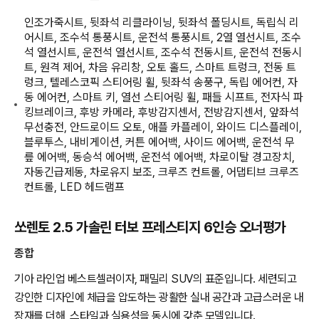
인조가죽시트, 뒷좌석 리클라이닝, 뒷좌석 폴딩시트, 독립식 리
어시트, 조수석 통풍시트, 운전석 통풍시트, 2열 열선시트, 조수
석 열선시트, 운전석 열선시트, 조수석 전동시트, 운전석 전동시
트, 원격 제어, 차음 유리창, 오토 홀드, 스마트 트렁크, 전동 트
렁크, 텔레스코픽 스티어링 휠, 뒷좌석 송풍구, 독립 에어컨, 자
동 에어컨, 스마트 키, 열선 스티어링 휠, 패들 시프트, 전자식 파
킹브레이크, 후방 카메라, 후방감지센서, 전방감지센서, 앞좌석
무선충전, 안드로이드 오토, 애플 카플레이, 와이드 디스플레이,
블루투스, 내비게이션, 커튼 에어백, 사이드 에어백, 운전석 무
릎 에어백, 동승석 에어백, 운전석 에어백, 차로이탈 경고장치,
자동긴급제동, 차로유지 보조, 크루즈 컨트롤, 어댑티브 크루즈
컨트롤, LED 헤드램프
쏘렌토 2.5 가솔린 터보 프레스티지 6인승 오너평가
종합
기아 라인업 베스트셀러이자, 패밀리 SUV의 표준입니다. 세련되고
강인한 디자인에 체급을 압도하는 광활한 실내 공간과 고급스러운 내
장재를 더해, 스타일과 실용성을 동시에 갖춘 모델입니다.