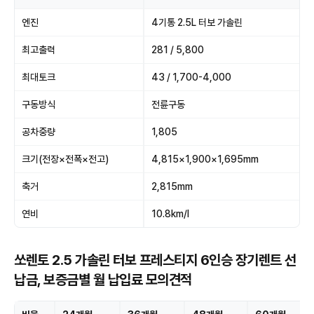
엔진
4기통 2.5L 터보 가솔린
최고출력
281 / 5,800
최대토크
43 / 1,700-4,000
구동방식
전륜구동
공차중량
1,805
크기(전장×전폭×전고)
4,815×1,900×1,695mm
축거
2,815mm
연비
10.8km/l
쏘렌토 2.5 가솔린 터보 프레스티지 6인승 장기렌트 선
납금, 보증금별 월 납입료 모의견적