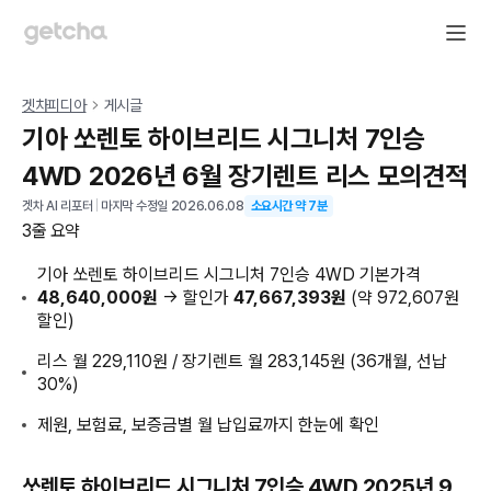
겟차피디아
게시글
기아 쏘렌토 하이브리드 시그니처 7인승
4WD 2026년 6월 장기렌트 리스 모의견적
겟차 AI 리포터
|
마지막 수정일
2026.06.08
소요시간 약
7
분
3줄 요약
기아 쏘렌토 하이브리드 시그니처 7인승 4WD 기본가격
48,640,000원
→ 할인가
47,667,393원
(약 972,607원
할인)
리스 월 229,110원 / 장기렌트 월 283,145원 (36개월, 선납
30%)
제원, 보험료, 보증금별 월 납입료까지 한눈에 확인
쏘렌토 하이브리드 시그니처 7인승 4WD 2025년 9