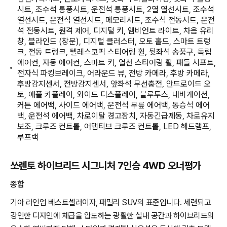
시트, 조수석 통풍시트, 운전석 통풍시트, 2열 열선시트, 조수석
열선시트, 운전석 열선시트, 메모리시트, 조수석 전동시트, 운전
석 전동시트, 원격 제어, 디지털 키, 앰비언트 라이트, 차음 유리
창, 블라인드 (창문), 디지털 클러스터, 오토 홀드, 스마트 트렁
크, 전동 트렁크, 텔레스코픽 스티어링 휠, 뒷좌석 송풍구, 독립
에어컨, 자동 에어컨, 스마트 키, 열선 스티어링 휠, 패들 시프트,
전자식 파킹브레이크, 어라운드 뷰, 전방 카메라, 후방 카메라,
후방감지센서, 전방감지센서, 앞좌석 무선충전, 안드로이드 오
토, 애플 카플레이, 와이드 디스플레이, 블루투스, 내비게이션,
커튼 에어백, 사이드 에어백, 운전석 무릎 에어백, 동승석 에어
백, 운전석 에어백, 차로이탈 경고장치, 자동긴급제동, 차로유지
보조, 크루즈 컨트롤, 어댑티브 크루즈 컨트롤, LED 헤드램프,
루프랙
쏘렌토 하이브리드 시그니처 7인승 4WD 오너평가
종합
기아 라인업 베스트셀러이자, 패밀리 SUV의 표준입니다. 세련되고
강인한 디자인에 체급을 압도하는 광활한 실내 공간과 하이브리드의