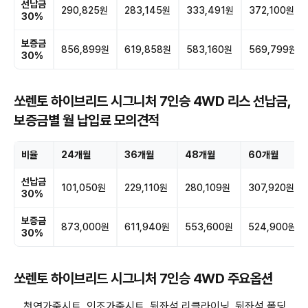
선납금
290,825원
283,145원
333,491원
372,100원
30%
보증금
856,899원
619,858원
583,160원
569,799원
30%
쏘렌토 하이브리드 시그니처 7인승 4WD 리스 선납금,
보증금별 월 납입료 모의견적
비율
24개월
36개월
48개월
60개월
선납금
101,050원
229,110원
280,109원
307,920원
30%
보증금
873,000원
611,940원
553,600원
524,900원
30%
쏘렌토 하이브리드 시그니처 7인승 4WD 주요옵션
천연가죽시트, 인조가죽시트, 뒷좌석 리클라이닝, 뒷좌석 폴딩