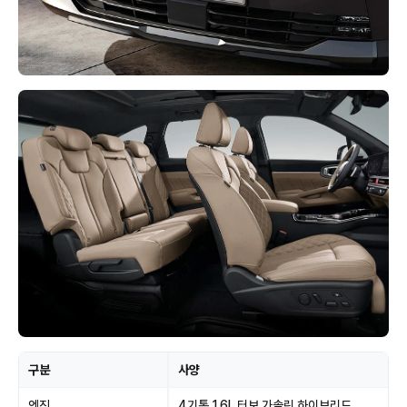
구분
사양
엔진
4기통 1.6L 터보 가솔린 하이브리드