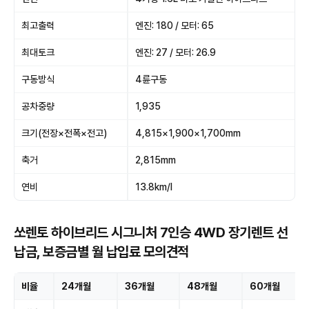
최고출력
엔진: 180 / 모터: 65
최대토크
엔진: 27 / 모터: 26.9
구동방식
4륜구동
공차중량
1,935
크기(전장×전폭×전고)
4,815×1,900×1,700mm
축거
2,815mm
연비
13.8km/l
쏘렌토 하이브리드 시그니처 7인승 4WD 장기렌트 선
납금, 보증금별 월 납입료 모의견적
비율
24개월
36개월
48개월
60개월