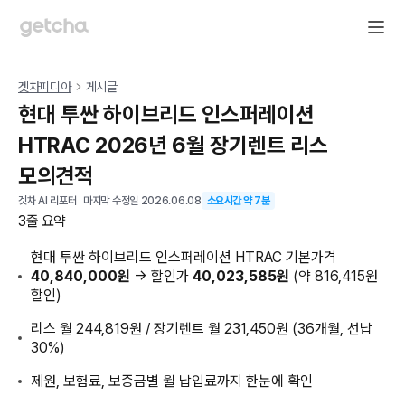
겟차피디아
게시글
현대 투싼 하이브리드 인스퍼레이션
HTRAC 2026년 6월 장기렌트 리스
모의견적
겟차 AI 리포터
|
마지막 수정일
2026.06.08
소요시간 약
7
분
3줄 요약
현대 투싼 하이브리드 인스퍼레이션 HTRAC 기본가격
40,840,000원
→ 할인가
40,023,585원
(약 816,415원
할인)
리스 월 244,819원 / 장기렌트 월 231,450원 (36개월, 선납
30%)
제원, 보험료, 보증금별 월 납입료까지 한눈에 확인