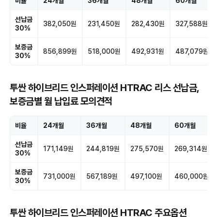
비율
24개월
36개월
48개월
60개월
선납금
382,050원
231,450원
282,430원
327,588원
30%
보증금
856,899원
518,000원
492,931원
487,079원
30%
투싼 하이브리드 인스퍼레이션 HTRAC 리스 선납금,
보증금별 월 납입료 모의견적
비율
24개월
36개월
48개월
60개월
선납금
171,149원
244,819원
275,570원
269,314원
30%
보증금
731,000원
567,189원
497,100원
460,000원
30%
투싼 하이브리드 인스퍼레이션 HTRAC 주요옵션