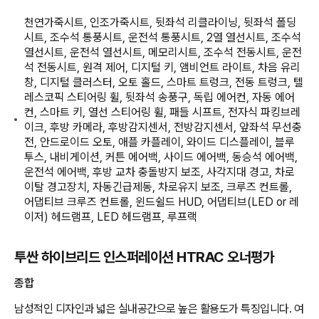
천연가죽시트, 인조가죽시트, 뒷좌석 리클라이닝, 뒷좌석 폴딩
시트, 조수석 통풍시트, 운전석 통풍시트, 2열 열선시트, 조수석
열선시트, 운전석 열선시트, 메모리시트, 조수석 전동시트, 운전
석 전동시트, 원격 제어, 디지털 키, 앰비언트 라이트, 차음 유리
창, 디지털 클러스터, 오토 홀드, 스마트 트렁크, 전동 트렁크, 텔
레스코픽 스티어링 휠, 뒷좌석 송풍구, 독립 에어컨, 자동 에어
컨, 스마트 키, 열선 스티어링 휠, 패들 시프트, 전자식 파킹브레
이크, 후방 카메라, 후방감지센서, 전방감지센서, 앞좌석 무선충
전, 안드로이드 오토, 애플 카플레이, 와이드 디스플레이, 블루
투스, 내비게이션, 커튼 에어백, 사이드 에어백, 동승석 에어백,
운전석 에어백, 후방 교차 충돌방지 보조, 사각지대 경고, 차로
이탈 경고장치, 자동긴급제동, 차로유지 보조, 크루즈 컨트롤,
어댑티브 크루즈 컨트롤, 윈드쉴드 HUD, 어댑티브(LED or 레
이저) 헤드램프, LED 헤드램프, 루프랙
투싼 하이브리드 인스퍼레이션 HTRAC 오너평가
종합
남성적인 디자인과 넓은 실내공간으로 높은 활용도가 특징입니다. 여