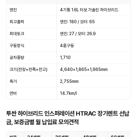
엔진
4기통 1.6L 터보 가솔린 하이브리드
최고출력
엔진: 180 / 모터: 65
최대토크
엔진: 27 / 모터: 26.9
구동방식
4륜구동
공차중량
1,710
크기(전장×전폭×전고)
4,640×1,865×1,665mm
축거
2,755mm
연비
14.7km/l
투싼 하이브리드 인스퍼레이션 HTRAC 장기렌트 선납
금, 보증금별 월 납입료 모의견적