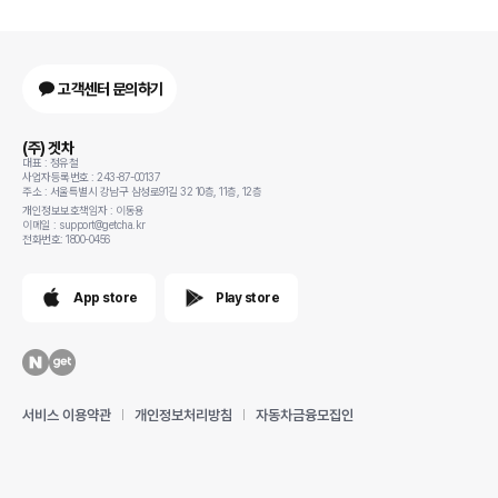
고객센터 문의하기
(주) 겟차
대표 : 정유철
사업자등록번호 : 243-87-00137
주소 : 서울특별시 강남구 삼성로91길 32 10층, 11층, 12층
개인정보보호책임자 : 이동용
이메일 : support@getcha.kr
전화번호: 1800-0456
App store
Play store
서비스 이용약관
개인정보처리방침
자동차금융모집인