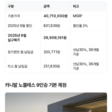
구분
금액
비고
기본가격
40,710,000원
MSRP
2025년 9월 할인
801,839원
할인율 2%
2025년 9월
39,908,161원
실구매가
선납30%, 36개월
장기렌트 월 납입금
320,771원
기준
선납30%, 36개월
리스 월 납입금
251,830원
기준
카니발 노블레스 9인승 기본 제원