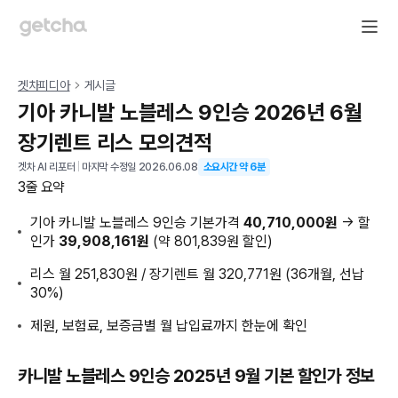
겟차피디아
게시글
기아 카니발 노블레스 9인승 2026년 6월
장기렌트 리스 모의견적
겟차 AI 리포터
|
마지막 수정일
2026.06.08
소요시간 약
6
분
3줄 요약
기아 카니발 노블레스 9인승 기본가격
40,710,000원
→ 할
인가
39,908,161원
(약 801,839원 할인)
리스 월 251,830원 / 장기렌트 월 320,771원 (36개월, 선납
30%)
제원, 보험료, 보증금별 월 납입료까지 한눈에 확인
카니발 노블레스 9인승 2025년 9월 기본 할인가 정보