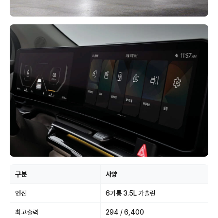
구분
사양
엔진
6기통 3.5L 가솔린
최고출력
294 / 6,400