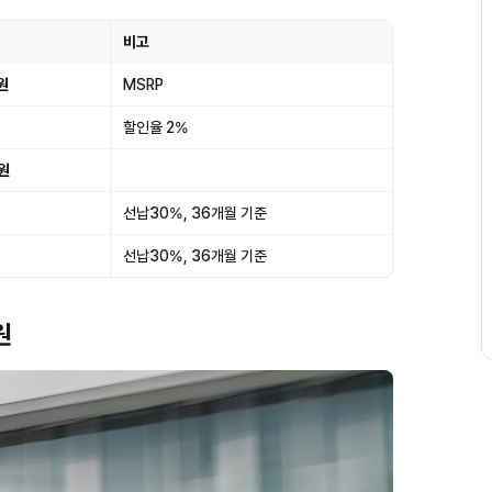
비고
원
MSRP
할인율 2%
원
선납30%, 36개월 기준
선납30%, 36개월 기준
원