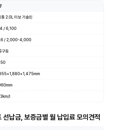
양
통 2.0L 터보 가솔린
4 / 6,100
.6 / 2,000-4,000
륜구동
750
955×1,880×1,475mm
960mm
.3km/l
트 선납금, 보증금별 월 납입료 모의견적