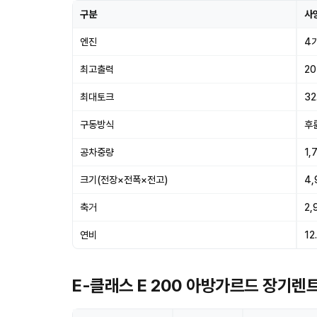
구분
사
엔진
4기
최고출력
20
최대토크
32
구동방식
후
공차중량
1,
크기(전장×전폭×전고)
4,
축거
2,
연비
12
E-클래스 E 200 아방가르드 장기렌