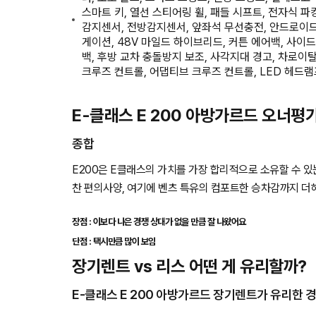
스마트 키, 열선 스티어링 휠, 패들 시프트, 전자식 파
감지센서, 전방감지센서, 앞좌석 무선충전, 안드로이드
게이션, 48V 마일드 하이브리드, 커튼 에어백, 사이드
백, 후방 교차 충돌방지 보조, 사각지대 경고, 차로이
크루즈 컨트롤, 어댑티브 크루즈 컨트롤, LED 헤드램
E-클래스 E 200 아방가르드 오너평
종합
E200은 E클래스의 가치를 가장 합리적으로 소유할 수 있는
찬 편의사양, 여기에 벤츠 특유의 컴포트한 승차감까지 더
장점 : 이보다 나은 경쟁 상대가 없을 만큼 잘 나왔어요
단점 : 택시만큼 많이 보임
장기렌트 vs 리스 어떤 게 유리할까?
E-클래스 E 200 아방가르드 장기렌트가 유리한 