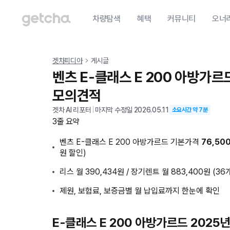
차량탐색
혜택
커뮤니티
오너
겟차피디아
게시글
벤츠 E-클래스 E 200 아방가르
모의견적
겟차 AI 리포터
|
마지막 수정일
2026.05.11
소요시간 약
7
분
3줄 요약
벤츠 E-클래스 E 200 아방가르드 기본가격
76,50
원 할인)
리스 월 390,434원 / 장기렌트 월 883,400원 (36
제원, 보험료, 보증금별 월 납입료까지 한눈에 확인
E-클래스 E 200 아방가르드 2025