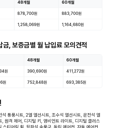
48개월
60개월
878,700원
883,700원
1,258,069원
1,164,680원
선납금, 보증금별 월 납입료 모의견적
48개월
60개월
434원
390,690원
411,272원
16원
752,848원
693,385원
션
석 통풍시트, 2열 열선시트, 조수석 열선시트, 운전석 열
, 원격 제어, 디지털 키, 앰비언트 라이트, 디지털 클러스
픽 스티어링 휠, 뒷좌석 송풍구, 독립 에어컨, 자동 에어컨,