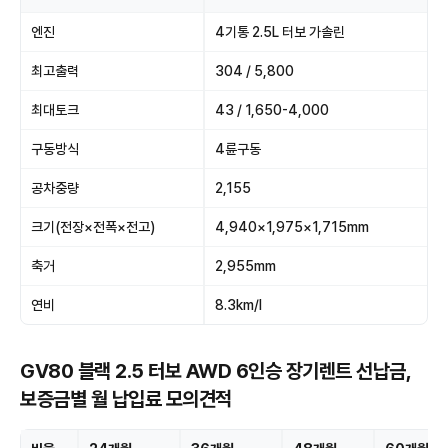
엔진
4기통 2.5L 터보 가솔린
최고출력
304 / 5,800
최대토크
43 / 1,650-4,000
구동방식
4륜구동
공차중량
2,155
크기(전장×전폭×전고)
4,940×1,975×1,715mm
축거
2,955mm
연비
8.3km/l
GV80 블랙 2.5 터보 AWD 6인승 장기렌트 선납금,
보증금별 월 납입료 모의견적