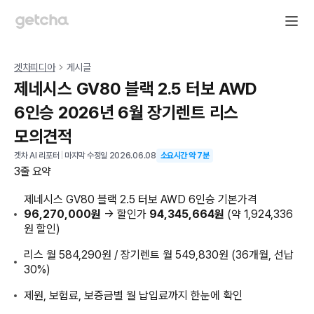
겟차피디아
게시글
제네시스 GV80 블랙 2.5 터보 AWD
6인승 2026년 6월 장기렌트 리스
모의견적
겟차 AI 리포터
|
마지막 수정일
2026.06.08
소요시간 약
7
분
3줄 요약
제네시스 GV80 블랙 2.5 터보 AWD 6인승 기본가격
96,270,000원
→ 할인가
94,345,664원
(약 1,924,336
원 할인)
리스 월 584,290원 / 장기렌트 월 549,830원 (36개월, 선납
30%)
제원, 보험료, 보증금별 월 납입료까지 한눈에 확인