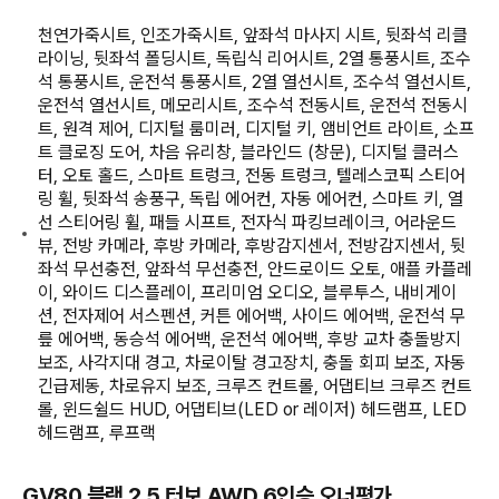
천연가죽시트, 인조가죽시트, 앞좌석 마사지 시트, 뒷좌석 리클
라이닝, 뒷좌석 폴딩시트, 독립식 리어시트, 2열 통풍시트, 조수
석 통풍시트, 운전석 통풍시트, 2열 열선시트, 조수석 열선시트,
운전석 열선시트, 메모리시트, 조수석 전동시트, 운전석 전동시
트, 원격 제어, 디지털 룸미러, 디지털 키, 앰비언트 라이트, 소프
트 클로징 도어, 차음 유리창, 블라인드 (창문), 디지털 클러스
터, 오토 홀드, 스마트 트렁크, 전동 트렁크, 텔레스코픽 스티어
링 휠, 뒷좌석 송풍구, 독립 에어컨, 자동 에어컨, 스마트 키, 열
선 스티어링 휠, 패들 시프트, 전자식 파킹브레이크, 어라운드
뷰, 전방 카메라, 후방 카메라, 후방감지센서, 전방감지센서, 뒷
좌석 무선충전, 앞좌석 무선충전, 안드로이드 오토, 애플 카플레
이, 와이드 디스플레이, 프리미엄 오디오, 블루투스, 내비게이
션, 전자제어 서스펜션, 커튼 에어백, 사이드 에어백, 운전석 무
릎 에어백, 동승석 에어백, 운전석 에어백, 후방 교차 충돌방지
보조, 사각지대 경고, 차로이탈 경고장치, 충돌 회피 보조, 자동
긴급제동, 차로유지 보조, 크루즈 컨트롤, 어댑티브 크루즈 컨트
롤, 윈드쉴드 HUD, 어댑티브(LED or 레이저) 헤드램프, LED
헤드램프, 루프랙
GV80 블랙 2.5 터보 AWD 6인승 오너평가