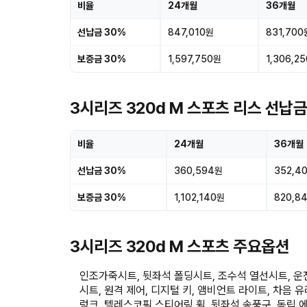
비율
24개월
36개월
선납금 30%
847,010원
831,700
보증금 30%
1,597,750원
1,306,2
3시리즈 320d M 스포츠 리스 선납
비율
24개월
36개월
선납금 30%
360,594원
352,4
보증금 30%
1,102,140원
820,8
3시리즈 320d M 스포츠 주요옵션
인조가죽시트, 뒷좌석 폴딩시트, 조수석 열선시트, 운
시트, 원격 제어, 디지털 키, 앰비언트 라이트, 차음 
렁크, 텔레스코픽 스티어링 휠, 뒷좌석 송풍구, 독립 에