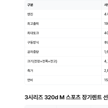
구분
사
엔진
4
최고출력
19
최대토크
40
구동방식
후
공차중량
1,
크기(전장×전폭×전고)
4
축거
2
연비
15
3시리즈 320d M 스포츠 장기렌트 