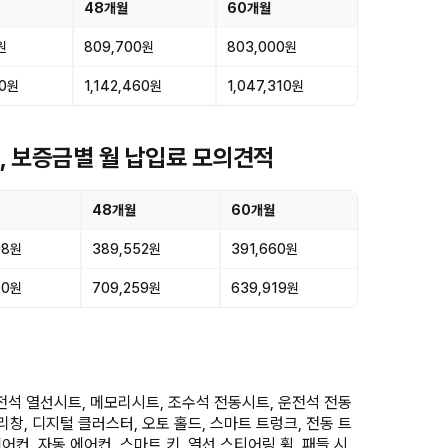
48개월
60개월
원
809,700원
803,000원
50원
1,142,460원
1,047,310원
금, 보증금별 월 납입료 모의견적
48개월
60개월
08원
389,552원
391,660원
40원
709,259원
639,919원
전석 열선시트, 메모리시트, 조수석 전동시트, 운전석 전동
유리창, 디지털 클러스터, 오토 홀드, 스마트 트렁크, 전동 트
어컨, 자동 에어컨, 스마트 키, 열선 스티어링 휠, 패들 시