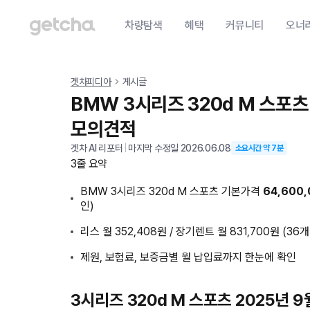
차량탐색
혜택
커뮤니티
오너
겟차피디아
게시글
BMW 3시리즈 320d M 스포츠
모의견적
겟차 AI 리포터
|
마지막 수정일
2026.06.08
소요시간 약
7
분
3줄 요약
BMW 3시리즈 320d M 스포츠 기본가격
64,600
인)
리스 월 352,408원 / 장기렌트 월 831,700원 (36개
제원, 보험료, 보증금별 월 납입료까지 한눈에 확인
3시리즈 320d M 스포츠 2025년 