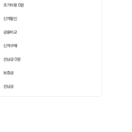
초기비용 0원
신차할인
금융비교
신차구매
선납금 0원
보증금
선납금