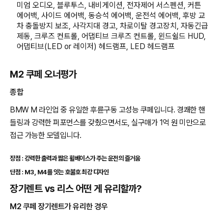
미엄 오디오, 블루투스, 내비게이션, 전자제어 서스펜션, 커튼
에어백, 사이드 에어백, 동승석 에어백, 운전석 에어백, 후방 교
차 충돌방지 보조, 사각지대 경고, 차로이탈 경고장치, 자동긴급
제동, 크루즈 컨트롤, 어댑티브 크루즈 컨트롤, 윈드쉴드 HUD,
어댑티브(LED or 레이저) 헤드램프, LED 헤드램프
M2 쿠페 오너평가
종합
BMW M 라인업 중 유일한 후륜구동 고성능 쿠페입니다. 경쾌한 핸
들링과 강력한 퍼포먼스를 갖췄으면서도, 실구매가 1억 원 미만으로
접근 가능한 모델입니다.
장점 : 강력한 출력과 짧은 휠베이스가 주는 운전의 즐거움
단점 : M3, M4를 잇는 호불호 최강 디자인
장기렌트 vs 리스 어떤 게 유리할까?
M2 쿠페 장기렌트가 유리한 경우