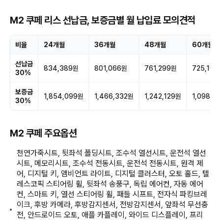
M2 쿠페 리스 선납금, 보증금별 월 납입료 모의견적
비율
24개월
36개월
48개월
60개월
선납금
834,389원
801,066원
761,299원
725,19
30%
보증금
1,854,099원
1,466,332원
1,242,129원
1,098,7
30%
M2 쿠페 주요옵션
천연가죽시트, 뒷좌석 폴딩시트, 조수석 열선시트, 운전석 열선
시트, 메모리시트, 조수석 전동시트, 운전석 전동시트, 원격 제
어, 디지털 키, 앰비언트 라이트, 디지털 클러스터, 오토 홀드, 텔
레스코픽 스티어링 휠, 뒷좌석 송풍구, 독립 에어컨, 자동 에어
컨, 스마트 키, 열선 스티어링 휠, 패들 시프트, 전자식 파킹브레
이크, 후방 카메라, 후방감지센서, 전방감지센서, 앞좌석 무선충
전, 안드로이드 오토, 애플 카플레이, 와이드 디스플레이, 프리