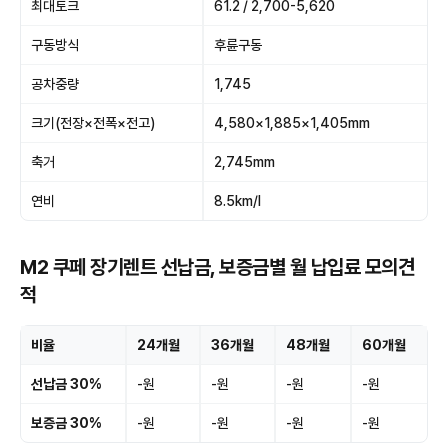
최대토크
61.2 / 2,700-5,620
구동방식
후륜구동
공차중량
1,745
크기(전장×전폭×전고)
4,580×1,885×1,405mm
축거
2,745mm
연비
8.5km/l
M2 쿠페 장기렌트 선납금, 보증금별 월 납입료 모의견
적
비율
24개월
36개월
48개월
60개월
선납금 30%
-원
-원
-원
-원
보증금 30%
-원
-원
-원
-원