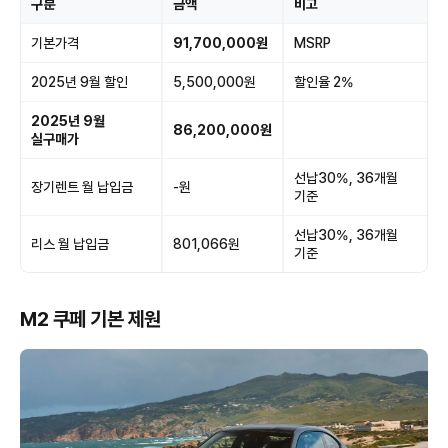
구분
금액
비고
기본가격
91,700,000원
MSRP
2025년 9월 할인
5,500,000원
할인율 2%
2025년 9월
86,200,000원
실구매가
선납30%, 36개월
장기렌트 월 납입금
-원
기준
선납30%, 36개월
리스 월 납입금
801,066원
기준
M2 쿠페 기본 제원