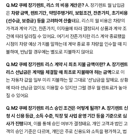
Q. M2 쿠페 장기렌트, 리스 의 비용 계산은?
A. 장기렌트 월 납입금
은
차량 금액, 렌트기간, 약정주행거리, 보험조건, 잔존가치, 초기비용
(선수금, 보증금) 등을 고려하여 산출
돼요. 리스의 월 비용은 차량의
가격과 계약 기간, 잔존가치, 이자율에 따라 결정되서 상품과 계약 조
건에 따라 달라질 수 있어요. 여기서 잔존가치란 리스 계약 종료됐을
시점의 차량 예상 가치를 말하는데 계약 종료 후 차량을 인수할 때 지
불하며, 반납할 경우에는 별도로 지불하지 않아요
Q. M2 쿠페 장기렌트 리스 계약 시 최초 지불 금액이란? A. 장기렌트
리스 선납금은 계약을 체결할 때 최초로 지불해야 하는 금액
으로 이
는 자동차 값을 일부 미리 지불하는 말 그대로 '선'납금을 말해요. 상황
에 따라 선납금 없이도 이용할 수 있지만 그럴 경우 월 렌트료가 높아
질 수 있어요
Q. M2 쿠페 장기렌트 리스 승인 조건은 어떻게 될까? A. 장기렌트 신
청 시 신용 등급, 소득 수준, 직장 및 사업 운영 기간 등을 기준으로 심
사가 진행
되며, 이를 통해 승인 여부가 결정돼요. 개인 고객과 법인 고
객의 승인 기준은 다르며, 개인은 주로 신용도와 소득을 평가하고, 법