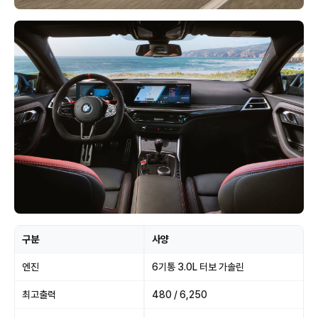
구분
사양
엔진
6기통 3.0L 터보 가솔린
최고출력
480 / 6,250