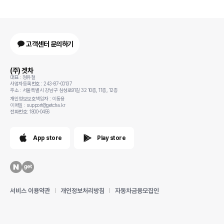
고객센터 문의하기
(주) 겟차
대표 : 정유철
사업자등록번호 : 243-87-00137
주소 : 서울특별시 강남구 삼성로91길 32 10층, 11층, 12층
개인정보보호책임자 : 이동용
이메일 : support@getcha.kr
전화번호: 1800-0456
App store
Play store
서비스 이용약관
개인정보처리방침
자동차금융모집인