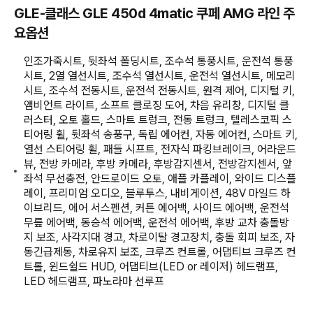
GLE-클래스 GLE 450d 4matic 쿠페 AMG 라인 주
요옵션
인조가죽시트, 뒷좌석 폴딩시트, 조수석 통풍시트, 운전석 통풍
시트, 2열 열선시트, 조수석 열선시트, 운전석 열선시트, 메모리
시트, 조수석 전동시트, 운전석 전동시트, 원격 제어, 디지털 키,
앰비언트 라이트, 소프트 클로징 도어, 차음 유리창, 디지털 클
러스터, 오토 홀드, 스마트 트렁크, 전동 트렁크, 텔레스코픽 스
티어링 휠, 뒷좌석 송풍구, 독립 에어컨, 자동 에어컨, 스마트 키,
열선 스티어링 휠, 패들 시프트, 전자식 파킹브레이크, 어라운드
뷰, 전방 카메라, 후방 카메라, 후방감지센서, 전방감지센서, 앞
좌석 무선충전, 안드로이드 오토, 애플 카플레이, 와이드 디스플
레이, 프리미엄 오디오, 블루투스, 내비게이션, 48V 마일드 하
이브리드, 에어 서스펜션, 커튼 에어백, 사이드 에어백, 운전석
무릎 에어백, 동승석 에어백, 운전석 에어백, 후방 교차 충돌방
지 보조, 사각지대 경고, 차로이탈 경고장치, 충돌 회피 보조, 자
동긴급제동, 차로유지 보조, 크루즈 컨트롤, 어댑티브 크루즈 컨
트롤, 윈드쉴드 HUD, 어댑티브(LED or 레이저) 헤드램프,
LED 헤드램프, 파노라마 선루프