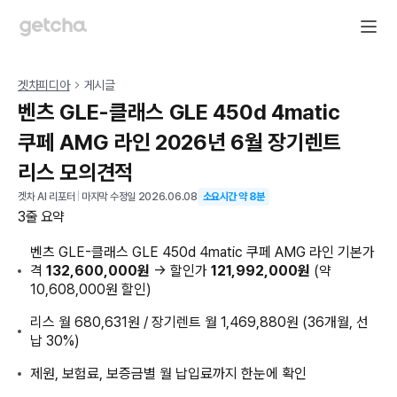
겟차피디아
게시글
벤츠 GLE-클래스 GLE 450d 4matic
쿠페 AMG 라인 2026년 6월 장기렌트
리스 모의견적
겟차 AI 리포터
|
마지막 수정일
2026.06.08
소요시간 약
8
분
3줄 요약
벤츠 GLE-클래스 GLE 450d 4matic 쿠페 AMG 라인 기본가
격
132,600,000원
→ 할인가
121,992,000원
(약
10,608,000원 할인)
리스 월 680,631원 / 장기렌트 월 1,469,880원 (36개월, 선
납 30%)
제원, 보험료, 보증금별 월 납입료까지 한눈에 확인