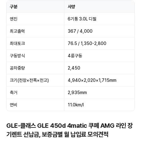
구분
사양
엔진
6기통 3.0L 디젤
최고출력
367 / 4,000
최대토크
76.5 / 1,350-2,800
구동방식
4륜구동
공차중량
2,450
크기(전장×전폭×전고)
4,940×2,020×1,715mm
축거
2,935mm
연비
11.0km/l
GLE-클래스 GLE 450d 4matic 쿠페 AMG 라인 장
기렌트 선납금, 보증금별 월 납입료 모의견적