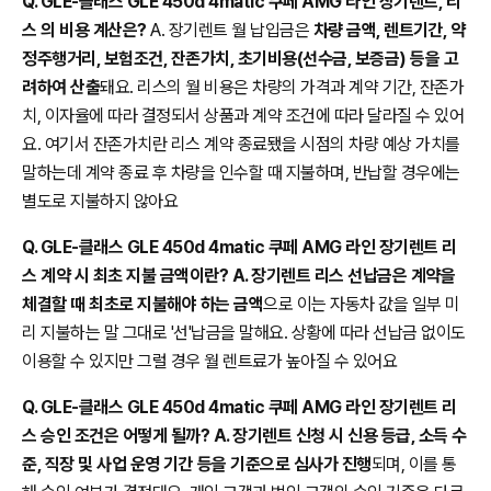
Q. GLE-클래스 GLE 450d 4matic 쿠페 AMG 라인 장기렌트, 리
스 의 비용 계산은?
A. 장기렌트 월 납입금은
차량 금액, 렌트기간, 약
정주행거리, 보험조건, 잔존가치, 초기비용(선수금, 보증금) 등을 고
려하여 산출
돼요. 리스의 월 비용은 차량의 가격과 계약 기간, 잔존가
치, 이자율에 따라 결정되서 상품과 계약 조건에 따라 달라질 수 있어
요. 여기서 잔존가치란 리스 계약 종료됐을 시점의 차량 예상 가치를
말하는데 계약 종료 후 차량을 인수할 때 지불하며, 반납할 경우에는
별도로 지불하지 않아요
Q. GLE-클래스 GLE 450d 4matic 쿠페 AMG 라인 장기렌트 리
스 계약 시 최초 지불 금액이란? A. 장기렌트 리스 선납금은 계약을
체결할 때 최초로 지불해야 하는 금액
으로 이는 자동차 값을 일부 미
리 지불하는 말 그대로 '선'납금을 말해요. 상황에 따라 선납금 없이도
이용할 수 있지만 그럴 경우 월 렌트료가 높아질 수 있어요
Q. GLE-클래스 GLE 450d 4matic 쿠페 AMG 라인 장기렌트 리
스 승인 조건은 어떻게 될까? A. 장기렌트 신청 시 신용 등급, 소득 수
준, 직장 및 사업 운영 기간 등을 기준으로 심사가 진행
되며, 이를 통