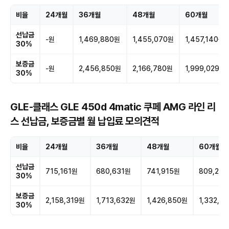
비율
24개월
36개월
48개월
60개월
선납금
-원
1,469,880원
1,455,070원
1,457,140원
30%
보증금
-원
2,456,850원
2,166,780원
1,999,029원
30%
GLE-클래스 GLE 450d 4matic 쿠페 AMG 라인 리
스 선납금, 보증금별 월 납입료 모의견적
비율
24개월
36개월
48개월
60개월
선납금
715,161원
680,631원
741,915원
809,20
30%
보증금
2,158,319원
1,713,632원
1,426,850원
1,332,3
30%