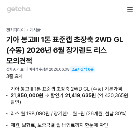
겟차피디아
게시글
기아 봉고III 1톤 표준캡 초장축 2WD GL
(수동) 2026년 6월 장기렌트 리스
모의견적
겟차 AI 리포터
|
마지막 수정일
2026.06.08
소요시간 약
6
분
3줄 요약
기아 봉고III 1톤 표준캡 초장축 2WD GL (수동) 기본가격
21,850,000원
→ 할인가
21,419,635원
(약 430,365원
할인)
리스 월 198,090원 / 장기렌트 월 -원 (36개월, 선납 30%)
제원, 보험료, 보증금별 월 납입료까지 한눈에 확인