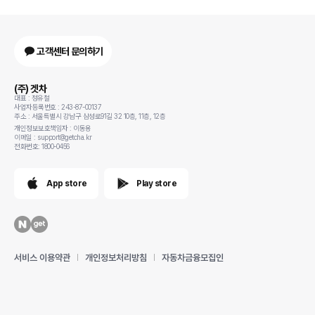
고객센터 문의하기
(주) 겟차
대표 : 정유철
사업자등록번호 : 243-87-00137
주소 : 서울특별시 강남구 삼성로91길 32 10층, 11층, 12층
개인정보보호책임자 : 이동용
이메일 : support@getcha.kr
전화번호: 1800-0456
App store
Play store
서비스 이용약관
개인정보처리방침
자동차금융모집인