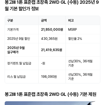
봉고III 1톤 표준캡 초장축 2WD GL (수동) 2025년 9
월 기본 할인가 정보
구분
금액
비고
기본가격
21,850,000원
MSRP
2025년 9월 할인
430,365원
할인율 2%
2025년 9월
21,419,635원
실구매가
선납30%, 36개월
장기렌트 월 납입금
-원
기준
선납30%, 36개월
리스 월 납입금
198,090원
기준
봉고III 1톤 표준캡 초장축 2WD GL (수동) 기본 제원