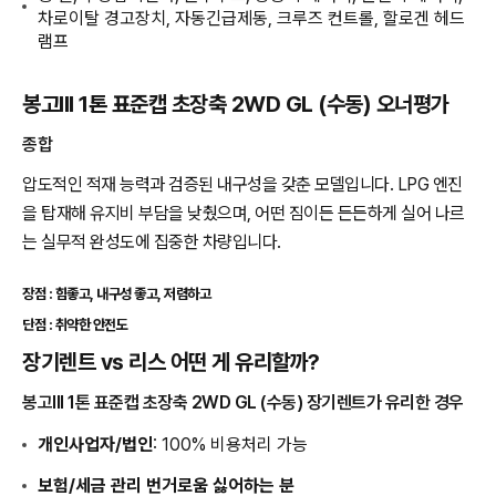
차로이탈 경고장치, 자동긴급제동, 크루즈 컨트롤, 할로겐 헤드
램프
봉고III 1톤 표준캡 초장축 2WD GL (수동) 오너평가
종합
압도적인 적재 능력과 검증된 내구성을 갖춘 모델입니다. LPG 엔진
을 탑재해 유지비 부담을 낮췄으며, 어떤 짐이든 든든하게 실어 나르
는 실무적 완성도에 집중한 차량입니다.
장점 : 힘좋고, 내구성 좋고, 저렴하고
단점 : 취약한 안전도
장기렌트 vs 리스 어떤 게 유리할까?
봉고III 1톤 표준캡 초장축 2WD GL (수동) 장기렌트가 유리한 경우
개인사업자/법인
: 100% 비용처리 가능
보험/세금 관리 번거로움 싫어하는 분