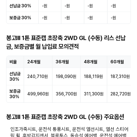
선납금 30%
-원
-원
-원
-원
보증금 30%
-원
-원
-원
-원
봉고III 1톤 표준캡 초장축 2WD GL (수동) 리스 선납
금, 보증금별 월 납입료 모의견적
비율
24개월
36개월
48개월
60개월
선납금
240,710원
198,090원
188,119원
187,310원
30%
보증금
499,960원
356,700원
311,300원
282,720원
30%
봉고III 1톤 표준캡 초장축 2WD GL (수동) 주요옵션
인조가죽시트, 운전석 통풍시트, 운전석 열선시트, 열선 스티어
링 휠, 후방감지센서, 블루투스, 동승석 에어백, 운전석 에어백,