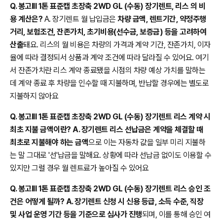
Q. 봉고III 1톤 표준캡 초장축 2WD GL (수동) 장기렌트, 리스 의 비
용 계산은?
A. 장기렌트 월 납입금은
차량 금액, 렌트기간, 약정주행
거리, 보험조건, 잔존가치, 초기비용(선수금, 보증금) 등을 고려하여
산출
돼요. 리스의 월 비용은 차량의 가격과 계약 기간, 잔존가치, 이자
율에 따라 결정되서 상품과 계약 조건에 따라 달라질 수 있어요. 여기
서 잔존가치란 리스 계약 종료됐을 시점의 차량 예상 가치를 말하는
데 계약 종료 후 차량을 인수할 때 지불하며, 반납할 경우에는 별도로
지불하지 않아요
Q. 봉고III 1톤 표준캡 초장축 2WD GL (수동) 장기렌트 리스 계약 시
최초 지불 금액이란? A. 장기렌트 리스 선납금은 계약을 체결할 때
최초로 지불해야 하는 금액
으로 이는 자동차 값을 일부 미리 지불하
는 말 그대로 '선'납금을 말해요. 상황에 따라 선납금 없이도 이용할 수
있지만 그럴 경우 월 렌트료가 높아질 수 있어요
Q. 봉고III 1톤 표준캡 초장축 2WD GL (수동) 장기렌트 리스 승인 조
건은 어떻게 될까? A. 장기렌트 신청 시 신용 등급, 소득 수준, 직장
및 사업 운영 기간 등을 기준으로 심사가 진행
되며, 이를 통해 승인 여