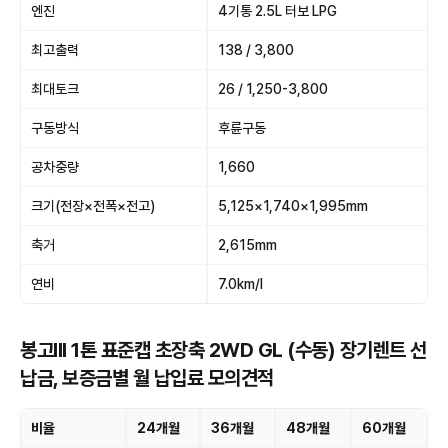
엔진
4기통 2.5L 터보 LPG
최고출력
138 / 3,800
최대토크
26 / 1,250-3,800
구동방식
후륜구동
공차중량
1,660
크기(전장×전폭×전고)
5,125×1,740×1,995mm
축거
2,615mm
연비
7.0km/l
봉고III 1톤 표준캡 초장축 2WD GL (수동) 장기렌트 선
납금, 보증금별 월 납입료 모의견적
비율
24개월
36개월
48개월
60개월